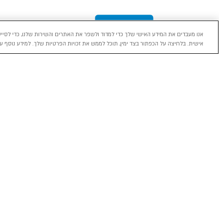
אנו מעבדים את המידע האישי שלך כדי למדוד ולשפר את האתרים והשירות שלנו, כדי לסייע
אישית. בלחיצה על הכפתור בצד ימין, תוכל לממש את זכויות הפרטיות שלך. למידע נוסף עי
מכירה
השכרה
ליסינג
רכב חדש 0 ק"מ
השכרת רכב בארץ
ליסינג פרטי
רכב יד ראשונה
ניהול הזמנת השכרה
ליסינג תפעול
השכרה עסקית
שאלות ותשובות