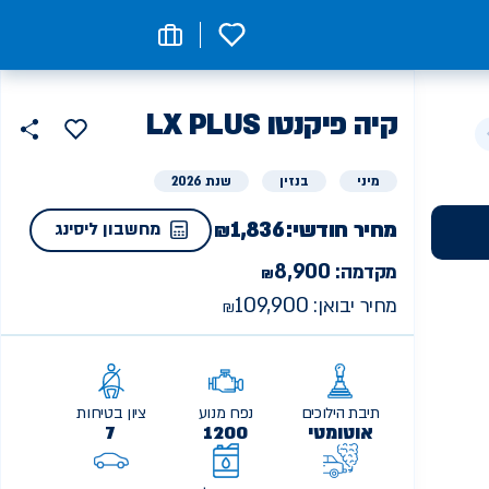
0
קיה
ליסינג
LX PLUS פיקנטו
הוסף
כפת
למועדפים
פרטי
שתף
מיני
בנזין
שנת 2026
מחיר חודשי:
1,836
מחשבון ליסינג
8,900
מקדמה:
109,900
מחיר יבואן:
תיבת הילוכים
נפח מנוע
ציון בטיחות
אוטומטי
1200
7