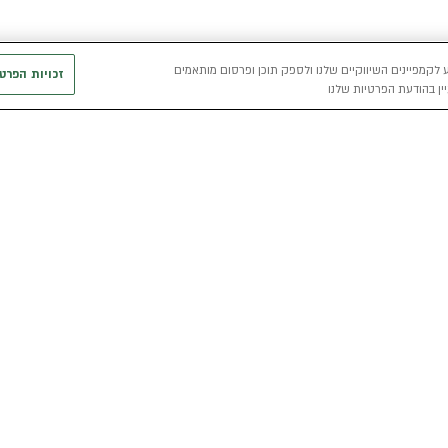
 לקמפיינים השיווקיים שלנו ולספק תוכן ופרסום מותאמים
זכויות הפרט
ין בהודעת הפרטיות שלנו
חשמלי
כללי
רכבים חשמליים באלדן
אודות
מפת האתר
י
רכב חשמלי
מגזין אלדן
מדיניות פרטיו
הכל על רכב חשמלי
קריירה
תנאי שימוש
מחשבון רכב חשמלי
אלדן B2B
דו"ח פומבי שכ
הצהרת נגישות
קוד אתי
קשרי משקיעים
תנאי השכרת ר