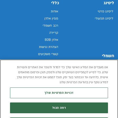
ליסינג
כללי
ליסינג פרטי
אודות
ליסינג תפעולי
מגזין אלדן
רכב חשמלי
קריירה
אלדן B2B
הצהרת נגישות
קשרי משקיעים
חשמלי
מפת האתר
רכבים חשמליים באלדן
אנו מעבדים את המידע האישי שלך כדי למדוד ולשפר את האתרים והשירות
מדיניות פרטיות
רכב חשמלי
שלנו, כדי לסייע לקמפיינים השיווקיים שלנו ולספק תוכן ופרסום מותאמים
תנאי שימוש
אישית. בלחיצה על הכפתור בצד ימין, תוכל לממש את זכויות הפרטיות שלך.
הכל על רכב חשמלי
דו"ח פומבי שכר שווה
למידע נוסף עיין בהודעת הפרטיות שלנו
מחשבון רכב חשמלי
קוד אתי
זכויות הפרטיות שלך
תנאי השכרת רכב
המידע שיימסר על ידך במהלך השימוש באתר יישמר וישמש את אלדן, או צד שלישי,
דחה הכול
לצורך אספקת הרכבים או שירותים שונים.
למדיניות הפרטיות