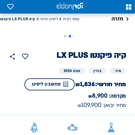
0
0
חזרה
קיה LX PLUS פיקנטו
עמוד הבית
ליסינג פרטי
קיה
ליסינג
LX PLUS פיקנטו
הוסף
כפתור
למועדפים
פרטי
שתף
מיני
בנזין
שנת 2026
מחיר חודשי:
1,836
מחשבון ליסינג
8,900
מקדמה:
109,900
מחיר יבואן: