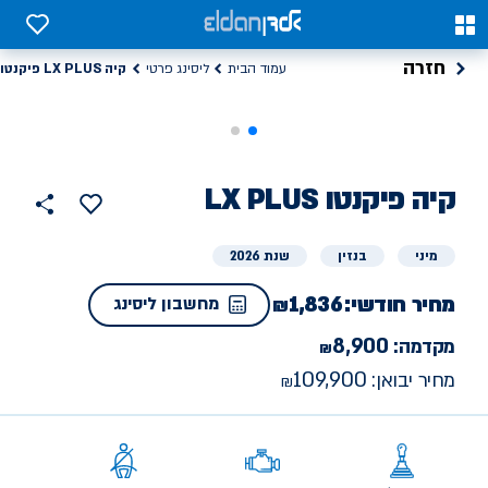
0
0
חזרה
קיה LX PLUS פיקנטו
עמוד הבית
ליסינג פרטי
קיה
ליסינג
LX PLUS פיקנטו
הוסף
כפתור
למועדפים
פרטי
שתף
מיני
בנזין
שנת 2026
מחיר חודשי:
1,836
מחשבון ליסינג
8,900
מקדמה:
109,900
מחיר יבואן: