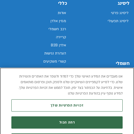
ליסינג
כללי
ליסינג פרטי
אודות
ליסינג תפעולי
מגזין אלדן
רכב חשמלי
קריירה
אלדן B2B
הצהרת נגישות
קשרי משקיעים
חשמלי
מפת האתר
רכבים חשמליים באלדן
אנו מעבדים את המידע האישי שלך כדי למדוד ולשפר את האתרים והשירות
מדיניות פרטיות
רכב חשמלי
שלנו, כדי לסייע לקמפיינים השיווקיים שלנו ולספק תוכן ופרסום מותאמים
תנאי שימוש
אישית. בלחיצה על הכפתור בצד ימין, תוכל לממש את זכויות הפרטיות שלך.
הכל על רכב חשמלי
דו"ח פומבי שכר שווה
למידע נוסף עיין בהודעת הפרטיות שלנו
מחשבון רכב חשמלי
קוד אתי
זכויות הפרטיות שלך
תנאי השכרת רכב
המידע שיימסר על ידך במהלך השימוש באתר יישמר וישמש את אלדן, או צד שלישי,
דחה הכול
לצורך אספקת הרכבים או שירותים שונים.
למדיניות הפרטיות