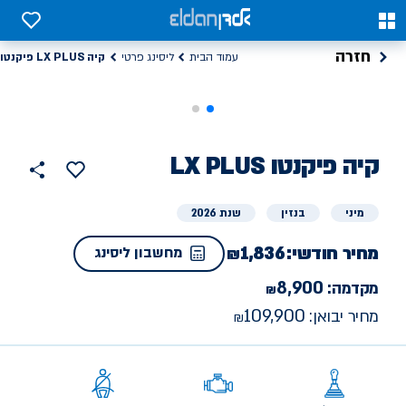
0
0
חזרה
קיה LX PLUS פיקנטו
עמוד הבית
ליסינג פרטי
קיה
ליסינג
LX PLUS פיקנטו
הוסף
כפתור
למועדפים
פרטי
שתף
מיני
בנזין
שנת 2026
מחיר חודשי:
1,836
מחשבון ליסינג
8,900
מקדמה:
109,900
מחיר יבואן: