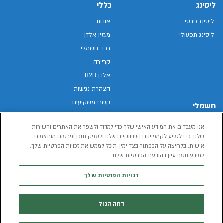
ליסינג
כללי
ליסינג פרטי
אודות
ליסינג תפעולי
מגזין אלדן
רכב חשמלי
קריירה
אלדן B2B
הצהרת נגישות
קשרי משקיעים
חשמלי
מפת האתר
רכבים חשמליים באלדן
אנו מעבדים את המידע האישי שלך כדי למדוד ולשפר את האתרים והשירות
מדיניות פרטיות
רכב חשמלי
שלנו, כדי לסייע לקמפיינים השיווקיים שלנו ולספק תוכן ופרסום מותאמים
תנאי שימוש
אישית. בלחיצה על הכפתור בצד ימין, תוכל לממש את זכויות הפרטיות שלך.
הכל על רכב חשמלי
דו"ח פומבי שכר שווה
למידע נוסף עיין בהודעת הפרטיות שלנו
מחשבון רכב חשמלי
קוד אתי
זכויות הפרטיות שלך
תנאי השכרת רכב
המידע שיימסר על ידך במהלך השימוש באתר יישמר וישמש את אלדן, או צד שלישי,
דחה הכול
לצורך אספקת הרכבים או שירותים שונים.
למדיניות הפרטיות