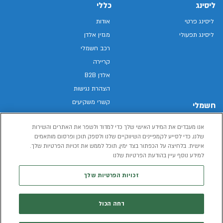
ליסינג
כללי
ליסינג פרטי
אודות
ליסינג תפעולי
מגזין אלדן
רכב חשמלי
קריירה
אלדן B2B
הצהרת נגישות
קשרי משקיעים
חשמלי
מפת האתר
רכבים חשמליים באלדן
אנו מעבדים את המידע האישי שלך כדי למדוד ולשפר את האתרים והשירות
מדיניות פרטיות
רכב חשמלי
שלנו, כדי לסייע לקמפיינים השיווקיים שלנו ולספק תוכן ופרסום מותאמים
תנאי שימוש
אישית. בלחיצה על הכפתור בצד ימין, תוכל לממש את זכויות הפרטיות שלך.
הכל על רכב חשמלי
דו"ח פומבי שכר שווה
למידע נוסף עיין בהודעת הפרטיות שלנו
מחשבון רכב חשמלי
קוד אתי
זכויות הפרטיות שלך
תנאי השכרת רכב
המידע שיימסר על ידך במהלך השימוש באתר יישמר וישמש את אלדן, או צד שלישי,
דחה הכול
לצורך אספקת הרכבים או שירותים שונים.
למדיניות הפרטיות