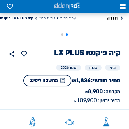
0
0
חזרה
קיה LX PLUS פיקנטו
עמוד הבית
ליסינג פרטי
קיה
ליסינג
LX PLUS פיקנטו
הוסף
כפתור
למועדפים
פרטי
שתף
מיני
בנזין
שנת 2026
מחיר חודשי:
1,836
מחשבון ליסינג
8,900
מקדמה:
109,900
מחיר יבואן: