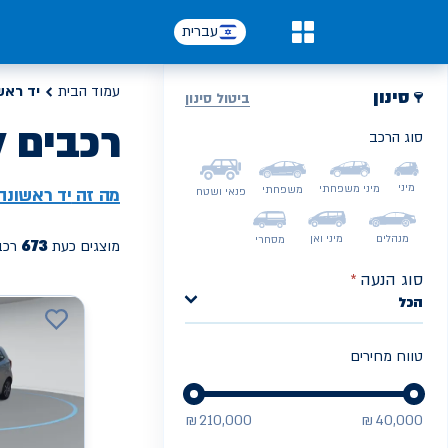
עברית
0
עמוד הבית
יד ראש
סינון
ביטול סינון
רכבים ל
סוג הרכב
PREV
NEXT
מיני
מיני משפחתי
משפחתי
מה זה
יד ראשונה
פנאי ושטח
מנהלים
מיני ואן
מסחרי
673
מוצגים כעת
רכב
סוג הנעה
*
הכל
טווח מחירים
₪
210,000
₪
40,000