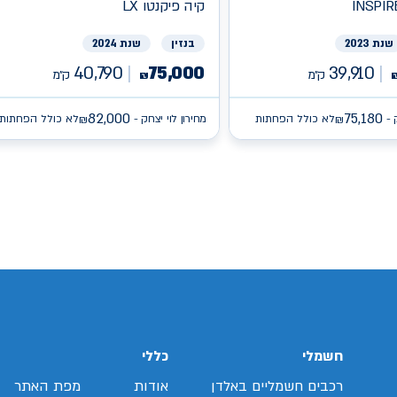
INSPIR
קיה
פיקנטו LX
שנת 2023
בנזין
שנת 2024
40,790
75,000
39,910
ק״מ
ק״מ
₪
82,000
75,180
 -
לא כולל הפחתות
מחירון לוי יצחק -
לא כולל הפחתות
₪
₪
/search/firsthand/25796703/יונדאי-באיון
/search/firsthand/27165103/קיה-פיקנטו
sear/איסוזו-
/search/firsthand/78848602/ג'נסיס-
חשמלי
כללי
רכבים חשמליים באלדן
אודות
מפת האתר