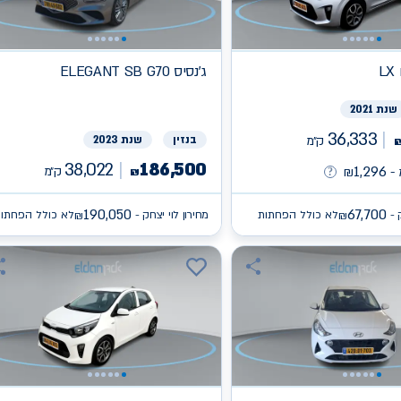
L
ג'נסיס
ELEGANT SB G70
שנת 2021
36,333
ק״מ
בנזין
שנת 2023
38,022
186,500
1,296
ק״מ
-
₪
₪
190,050
67,700
 -
לא כולל הפחתות
מחירון לוי יצחק -
לא כולל הפחתו
₪
₪