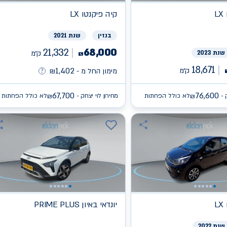
L
קיה
פיקנטו LX
בנזין
שנת 2021
21,332
68,000
שנת 2023
ק״מ
₪
18,671
1,402
ק״מ
מימון החל מ -
₪
67,700
76,600
 -
לא כולל הפחתות
מחירון לוי יצחק -
לא כולל הפחתות
₪
₪
L
יונדאי
PRIME PLUS באיון
שנת 2022