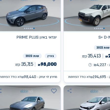
S+ D-
יונדאי
PRIME PLUS באיון
שנת 2022
35,413
ק״מ
בנזין
שנת 2023
₪
35,715
98,000
4,227
ק״מ
-
₪
₪
98,440
194,695
 -
לא כולל הפחתות
מחירון לוי יצחק -
לא כולל הפחתות
₪
₪