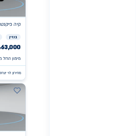
קיה
פיקנטו X
בנזין
63,000
₪
מימון החל מ 
מחירון לוי יצחק