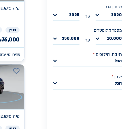
שנתון הרכב
קיה
פיקנטו X
2025
2020
עד
בנזין
מספר קילומטרים
350,000
10,000
76,000
עד
₪
תיבת הילוכים
*
מחירון לוי יצחק
הכל
יצרן
*
הכל
קיה
פיקנטו X
בנזין