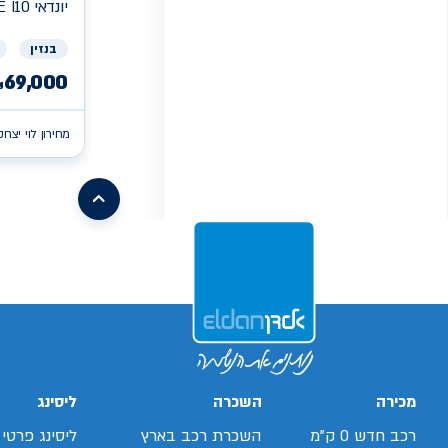
יונדאי
E I10
בנזין
69,000
₪
מחירון לוי יצחק
/search/firsthand/43645603/קיה-פיקנטו
/search/firsthand/73612402/קיה-פיקנטו
/search/firsthand/86061802/קיה-פיקנטו
xv
/search/firsthand/55316202/mg-
ehs-
/search/firsthand/32819503/ניסאן-סנטרה
phev
/ch/firsthand/80033402
d-
/search/firsthand/19559103/יונדאי-באיון
max
/search/firsthand/73605402/קיה-פיקנטו
/search/firsthand/24539803/מאזדה-6
g70
/search/firsthand/42001703/יונדאי-
/search/firsthand/64326803/קיה-פיקנטו
i10
Next
page
מכירה
השכרה
ליסינג
רכב חדש 0 ק"מ
השכרת רכב בארץ
ליסינג פרטי