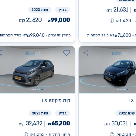
21,631
ק״מ
בנזין
שנת 2023
21,820
99,000
1,423
ק״מ
-
₪
₪
99,040
71,800
 -
לא כולל הפחתות
מחירון לוי יצחק -
לא כולל הפחתות
₪
₪
L
קיה
פיקנטו LX
שנת 2022
בנזין
שנת 2021
32,432
65,700
30,031
ק״מ
ק״מ
₪
1,353
1,338
-
₪
מימון החל מ -
₪