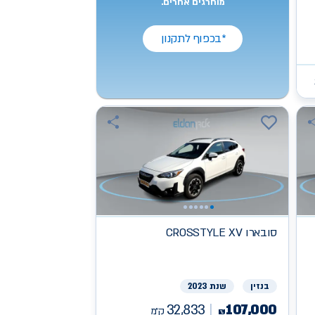
מוחרגים אחרים.
*בכפוף לתקנון
סובארו
CROSSTYLE XV
בנזין
שנת 2023
32,833
107,000
ק״מ
₪