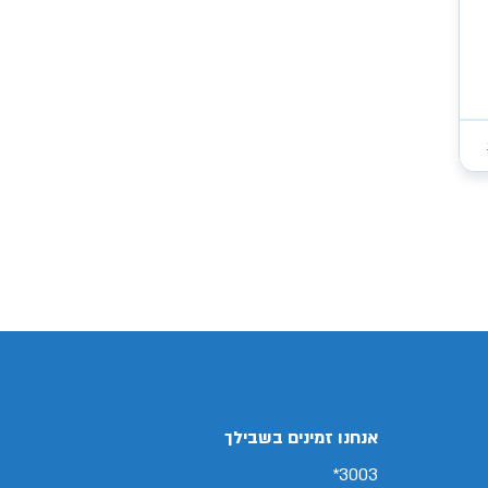
/search/firsthand/73745802/קיה-פיקנטו
אנחנו זמינים בשבילך
3003*