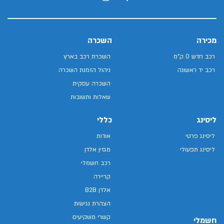
מכירה
השכרה
רכב חדש 0 ק"מ
השכרת רכב בארץ
רכב יד ראשונה
ניהול הזמנת השכרה
השכרה עסקית
שאלות ותשובות
ליסינג
כללי
ליסינג פרטי
אודות
ליסינג תפעולי
מגזין אלדן
רכב חשמלי
קריירה
אלדן B2B
הצהרת נגישות
קשרי משקיעים
חשמלי