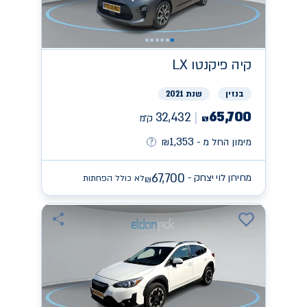
קיה
פיקנטו LX
בנזין
שנת 2021
65,700
32,432
ק״מ
₪
1,353
מימון החל מ -
₪
67,700
מחירון לוי יצחק -
לא כולל הפחתות
₪