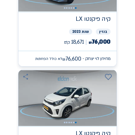
קיה
פיקנטו LX
בנזין
שנת 2023
76,000
18,671
ק״מ
₪
76,600
מחירון לוי יצחק -
לא כולל הפחתות
₪
קיה
פיקנטו LX