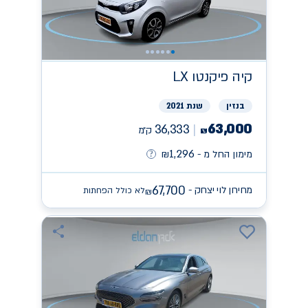
קיה
פיקנטו LX
בנזין
שנת 2021
63,000
36,333
ק״מ
₪
1,296
מימון החל מ -
₪
67,700
מחירון לוי יצחק -
לא כולל הפחתות
₪