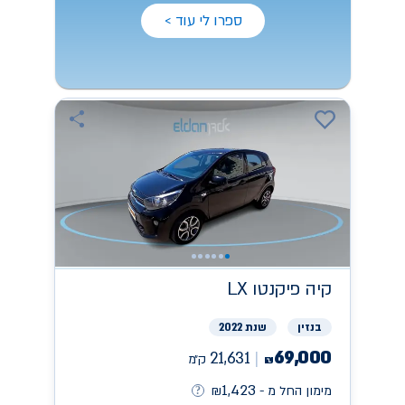
ספרו לי עוד >
קיה
פיקנטו LX
בנזין
שנת 2022
69,000
21,631
ק״מ
₪
1,423
מימון החל מ -
₪