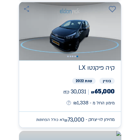
קיה
פיקנטו LX
בנזין
שנת 2022
65,000
30,031
ק״מ
₪
1,338
מימון החל מ -
₪
73,000
מחירון לוי יצחק -
לא כולל הפחתות
₪