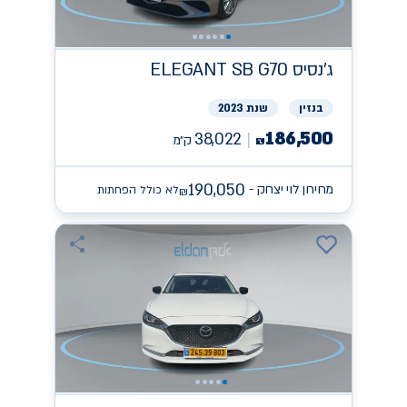
ג'נסיס
ELEGANT SB G70
בנזין
שנת 2023
186,500
38,022
ק״מ
₪
190,050
מחירון לוי יצחק -
לא כולל הפחתות
₪