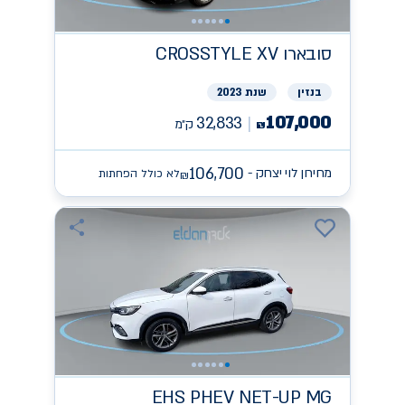
סובארו
CROSSTYLE XV
בנזין
שנת 2023
107,000
32,833
ק״מ
₪
106,700
מחירון לוי יצחק -
לא כולל הפחתות
₪
EHS PHEV NET-UP
MG