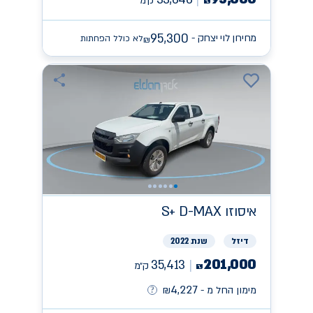
ק״מ
₪
95,300
מחירון לוי יצחק -
לא כולל הפחתות
₪
איסוזו
S+ D-MAX
דיזל
שנת 2022
201,000
35,413
ק״מ
₪
4,227
מימון החל מ -
₪