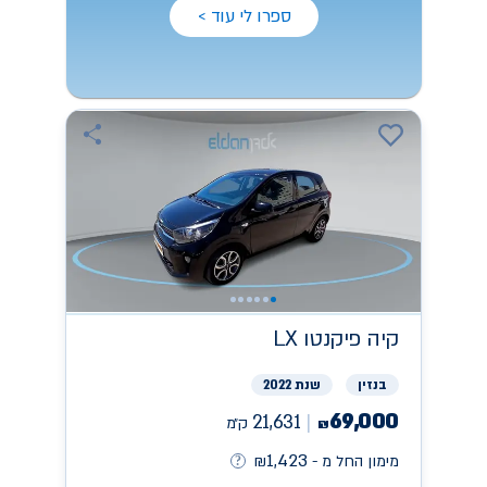
ספרו לי עוד >
קיה
פיקנטו LX
בנזין
שנת 2022
69,000
21,631
ק״מ
₪
1,423
מימון החל מ -
₪