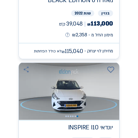
מאזדה
BLACK EDITION 6
בנזין
שנת 2022
113,000
39,048
ק״מ
₪
2,358
מימון החל מ -
₪
115,040
מחירון לוי יצחק -
לא כולל הפחתות
₪
יונדאי
INSPIRE I10