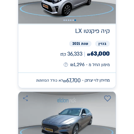
קיה
פיקנטו LX
בנזין
שנת 2021
63,000
36,333
ק״מ
₪
1,296
מימון החל מ -
₪
67,700
מחירון לוי יצחק -
לא כולל הפחתות
₪