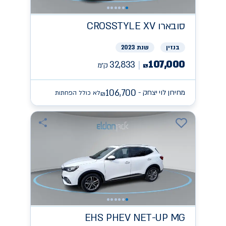
סובארו
CROSSTYLE XV
בנזין
שנת 2023
107,000
32,833
ק״מ
₪
106,700
מחירון לוי יצחק -
לא כולל הפחתות
₪
EHS PHEV NET-UP
MG