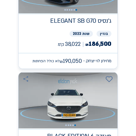
ג'נסיס
ELEGANT SB G70
בנזין
שנת 2023
186,500
38,022
ק״מ
₪
190,050
מחירון לוי יצחק -
לא כולל הפחתות
₪