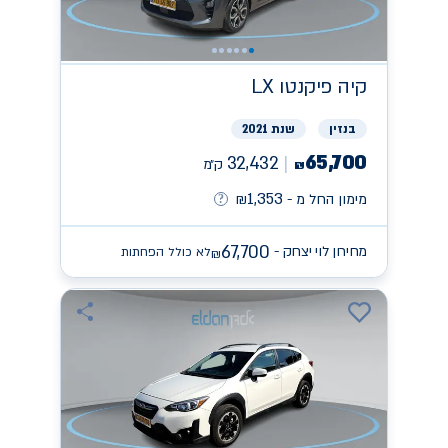
קיה
פיקנטו LX
בנזין
שנת 2021
65,700
32,432
ק״מ
₪
1,353
מימון החל מ -
₪
67,700
מחירון לוי יצחק -
לא כולל הפחתות
₪