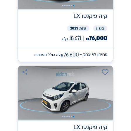
קיה
פיקנטו LX
בנזין
שנת 2023
76,000
18,671
ק״מ
₪
76,600
מחירון לוי יצחק -
לא כולל הפחתות
₪
קיה
פיקנטו LX