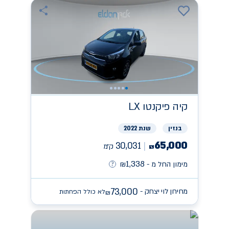
קיה
פיקנטו LX
בנזין
שנת 2022
65,000
30,031
ק״מ
₪
1,338
מימון החל מ -
₪
73,000
מחירון לוי יצחק -
לא כולל הפחתות
₪