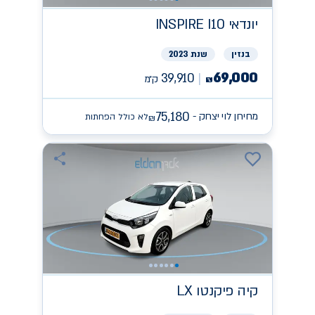
יונדאי
INSPIRE I10
בנזין
שנת 2023
69,000
39,910
ק״מ
₪
75,180
מחירון לוי יצחק -
לא כולל הפחתות
₪
קיה
פיקנטו LX