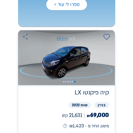
ספרו לי עוד >
קיה
פיקנטו LX
בנזין
שנת 2022
69,000
21,631
ק״מ
₪
1,423
מימון החל מ -
₪