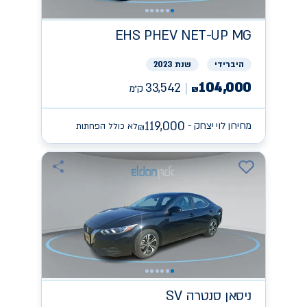
EHS PHEV NET-UP
MG
היברידי
שנת 2023
104,000
33,542
ק״מ
₪
119,000
מחירון לוי יצחק -
לא כולל הפחתות
₪
ניסאן
SV סנטרה