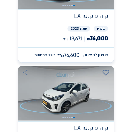
קיה
פיקנטו LX
בנזין
שנת 2023
76,000
18,671
ק״מ
₪
76,600
מחירון לוי יצחק -
לא כולל הפחתות
₪
קיה
פיקנטו LX