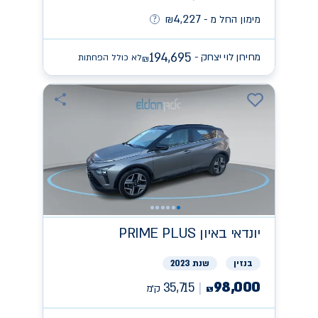
4,227
מימון החל מ -
₪
194,695
מחירון לוי יצחק -
לא כולל הפחתות
₪
יונדאי
PRIME PLUS באיון
בנזין
שנת 2023
98,000
35,715
ק״מ
₪