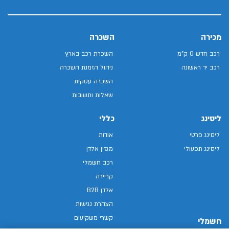
מכירה
השכרה
רכב חדש 0 ק"מ
השכרת רכב בארץ
רכב יד ראשונה
ניהול הזמנת השכרה
השכרה עסקית
שאלות ותשובות
ליסינג
כללי
ליסינג פרטי
אודות
ליסינג תפעולי
מגזין אלדן
רכב חשמלי
קריירה
אלדן B2B
הצהרת נגישות
קשרי משקיעים
חשמלי