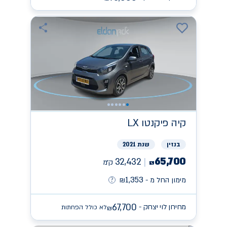
קיה
פיקנטו LX
בנזין
שנת 2021
65,700
32,432
ק״מ
₪
1,353
מימון החל מ -
₪
67,700
מחירון לוי יצחק -
לא כולל הפחתות
₪