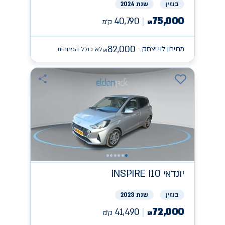
בנזין
שנת 2024
75,000
40,790
ק״מ
₪
82,000
מחירון לוי יצחק -
לא כולל הפחתות
₪
יונדאי
INSPIRE I10
בנזין
שנת 2023
72,000
41,490
ק״מ
₪