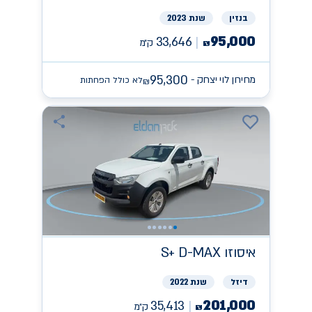
בנזין
שנת 2023
95,000
33,646
ק״מ
₪
95,300
מחירון לוי יצחק -
לא כולל הפחתות
₪
איסוזו
S+ D-MAX
דיזל
שנת 2022
201,000
35,413
ק״מ
₪