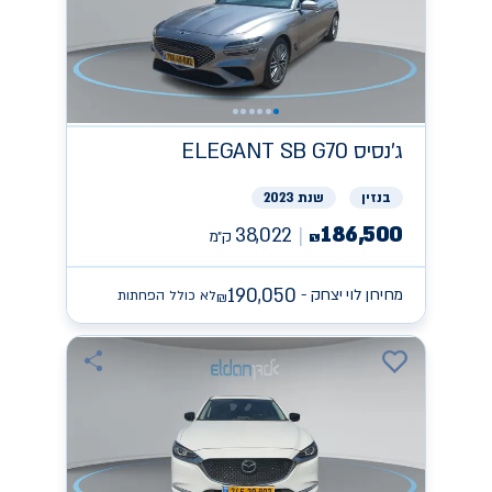
ג'נסיס
ELEGANT SB G70
בנזין
שנת 2023
186,500
38,022
ק״מ
₪
190,050
מחירון לוי יצחק -
לא כולל הפחתות
₪