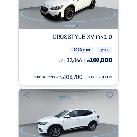
סובארו
CROSSTYLE XV
בנזין
שנת 2023
107,000
32,866
ק״מ
₪
106,700
מחירון לוי יצחק -
לא כולל הפחתות
₪