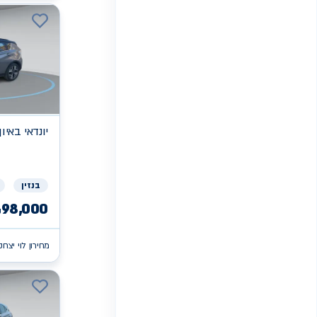
יונדאי
PRIME PLUS באיון
בנזין
98,000
₪
מחירון לוי יצחק