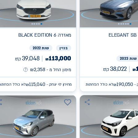
ELEGANT SB
מאזדה
BLACK EDITION 6
בנזין
שנת 2022
39,048
113,000
שנת 2023
ק״מ
₪
38,022
2,358
ק״מ
₪
מימון החל מ -
₪
115,040
190,050
 -
לא כולל הפחתות
מחירון לוי יצחק -
לא כולל הפחתות
₪
₪