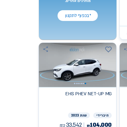
מוחרגים אחרים.
*בכפוף לתקנון
EHS PHEV NET-UP
MG
היברידי
שנת 2023
33,542
104,000
ק״מ
₪