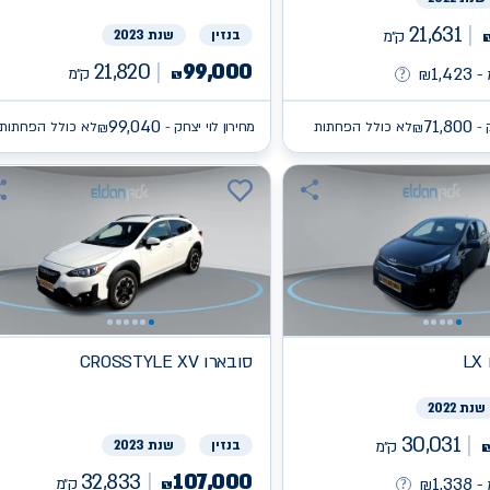
21,631
ק״מ
בנזין
שנת 2023
21,820
99,000
1,423
ק״מ
-
₪
₪
99,040
71,800
 -
לא כולל הפחתות
מחירון לוי יצחק -
לא כולל הפחתות
₪
₪
L
סובארו
CROSSTYLE XV
שנת 2022
30,031
ק״מ
בנזין
שנת 2023
32,833
107,000
1,338
ק״מ
-
₪
₪