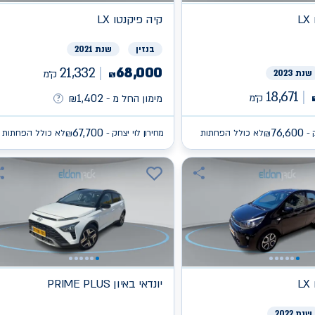
L
קיה
פיקנטו LX
בנזין
שנת 2021
21,332
68,000
שנת 2023
ק״מ
₪
18,671
1,402
ק״מ
מימון החל מ -
₪
67,700
76,600
 -
לא כולל הפחתות
מחירון לוי יצחק -
לא כולל הפחתות
₪
₪
L
יונדאי
PRIME PLUS באיון
שנת 2022