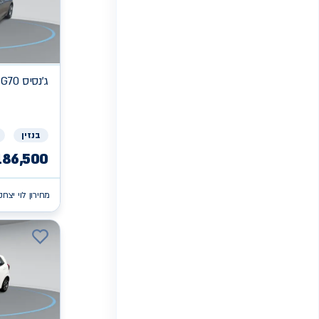
ג'נסיס
 G70
בנזין
186,500
מחירון לוי יצחק