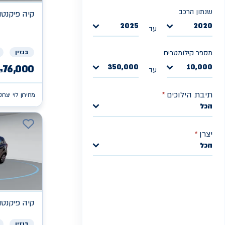
שנתון הרכב
קיה
פיקנטו X
2025
2020
עד
בנזין
מספר קילומטרים
350,000
10,000
76,000
עד
₪
תיבת הילוכים
*
מחירון לוי יצחק
הכל
יצרן
*
הכל
קיה
פיקנטו X
בנזין