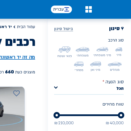
עברית
0
עמוד הבית
יד ראש
סינון
ביטול סינון
רכבים ל
סוג הרכב
PREV
NEXT
מיני
מיני משפחתי
משפחתי
מה זה
יד ראשונה
פנאי ושטח
מנהלים
מיני ואן
מסחרי
660
מוצגים כעת
רכב
סוג הנעה
*
הכל
טווח מחירים
₪
210,000
₪
40,000