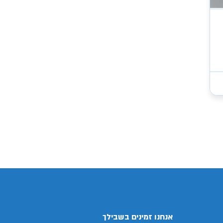
/search/firsthand/24109103/סובארו-
אנחנו זמינים בשבילך