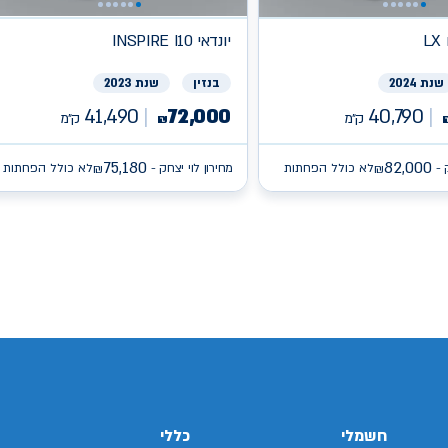
L
יונדאי
INSPIRE I10
שנת 2024
בנזין
שנת 2023
41,490
72,000
40,790
ק״מ
ק״מ
₪
75,180
82,000
 -
לא כולל הפחתות
מחירון לוי יצחק -
לא כולל הפחתות
₪
₪
/search/firsthand/25796703/יונדאי-באיון
/search/firsthand/27165103/קיה-פיקנטו
sear/איסוזו-
/search/firsthand/78848602/ג'נסיס-
חשמלי
כללי