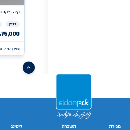
קיה
פיקנטו X
בנזין
75,000
₪
מחירון לוי יצחק
/search/firsthand/43645603/קיה-פיקנטו
/search/firsthand/73612402/קיה-פיקנטו
/search/firsthand/86061802/קיה-פיקנטו
xv
/search/firsthand/55316202/mg-
ehs-
/search/firsthand/32819503/ניסאן-סנטרה
phev
/ch/firsthand/80033402
d-
/search/firsthand/19559103/יונדאי-באיון
max
/search/firsthand/73605402/קיה-פיקנטו
/search/firsthand/24539803/מאזדה-6
g70
/search/firsthand/42001703/יונדאי-
/search/firsthand/64326803/קיה-פיקנטו
i10
/search/firsthand/41997803/יונדאי-
i10
Next
מכירה
השכרה
ליסינג
page