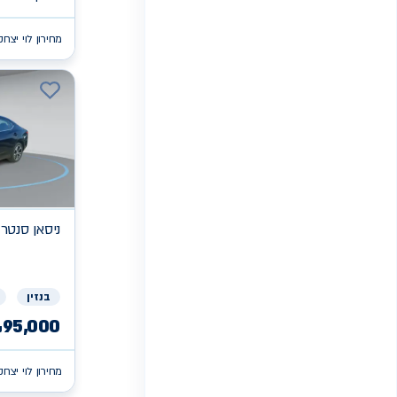
מחירון לוי יצחק
ניסאן
SV סנטר
בנזין
95,000
₪
מחירון לוי יצחק