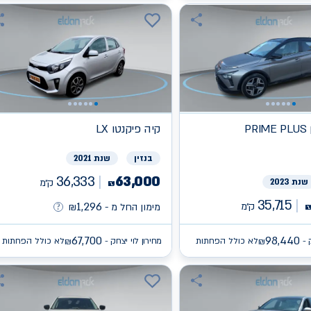
קיה
פיקנטו LX
בנזין
שנת 2021
36,333
63,000
שנת 2023
ק״מ
₪
35,715
1,296
ק״מ
מימון החל מ -
₪
67,700
98,440
 -
לא כולל הפחתות
מחירון לוי יצחק -
לא כולל הפחתות
₪
₪