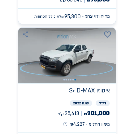
ק״מ
₪
95,300
מחירון לוי יצחק -
לא כולל הפחתות
₪
איסוזו
S+ D-MAX
דיזל
שנת 2022
201,000
35,413
ק״מ
₪
4,227
מימון החל מ -
₪