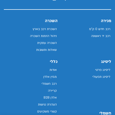
מכירה
השכרה
רכב חדש 0 ק"מ
השכרת רכב בארץ
רכב יד ראשונה
ניהול הזמנת השכרה
השכרה עסקית
שאלות ותשובות
ליסינג
כללי
ליסינג פרטי
אודות
ליסינג תפעולי
מגזין אלדן
רכב חשמלי
קריירה
אלדן B2B
הצהרת נגישות
קשרי משקיעים
חשמלי