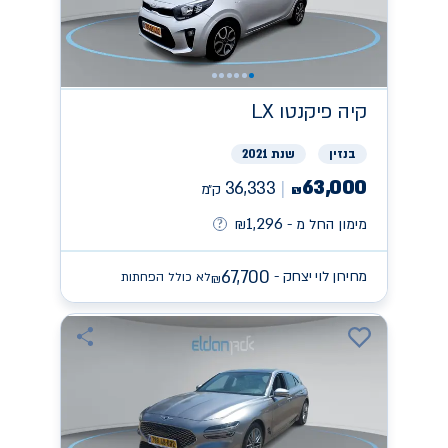
קיה
פיקנטו LX
בנזין
שנת 2021
63,000
36,333
ק״מ
₪
1,296
מימון החל מ -
₪
67,700
מחירון לוי יצחק -
לא כולל הפחתות
₪