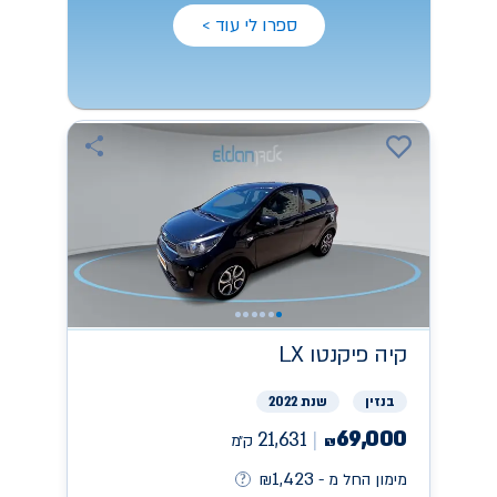
ספרו לי עוד >
קיה
פיקנטו LX
בנזין
שנת 2022
69,000
21,631
ק״מ
₪
1,423
מימון החל מ -
₪