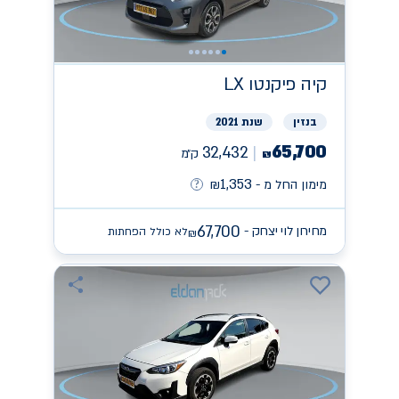
קיה
פיקנטו LX
בנזין
שנת 2021
65,700
32,432
ק״מ
₪
1,353
מימון החל מ -
₪
67,700
מחירון לוי יצחק -
לא כולל הפחתות
₪