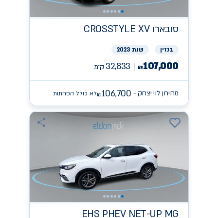
סובארו
CROSSTYLE XV
בנזין
שנת 2023
107,000
32,833
ק״מ
₪
106,700
מחירון לוי יצחק -
לא כולל הפחתות
₪
EHS PHEV NET-UP
MG