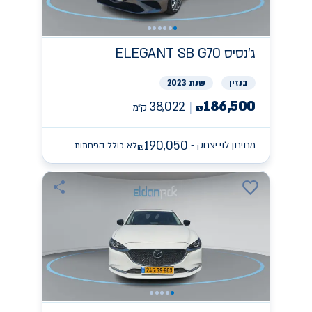
ג'נסיס
ELEGANT SB G70
בנזין
שנת 2023
186,500
38,022
ק״מ
₪
190,050
מחירון לוי יצחק -
לא כולל הפחתות
₪