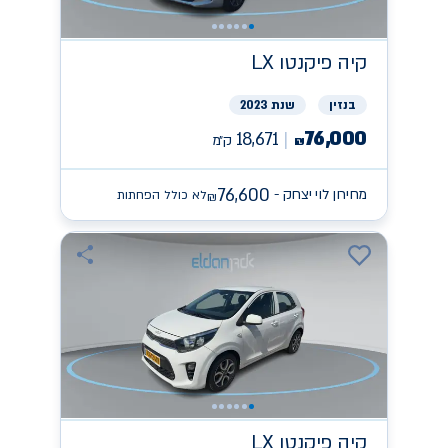
קיה
פיקנטו LX
בנזין
שנת 2023
76,000
18,671
ק״מ
₪
76,600
מחירון לוי יצחק -
לא כולל הפחתות
₪
קיה
פיקנטו LX