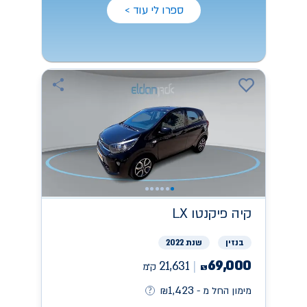
ספרו לי עוד >
קיה
פיקנטו LX
בנזין
שנת 2022
69,000
21,631
ק״מ
₪
1,423
מימון החל מ -
₪