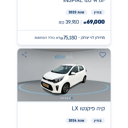
יונדאי
INSPIRE I10
בנזין
שנת 2023
69,000
39,910
ק״מ
₪
75,180
מחירון לוי יצחק -
לא כולל הפחתות
₪
קיה
פיקנטו LX
בנזין
שנת 2024