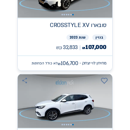
סובארו
CROSSTYLE XV
בנזין
שנת 2023
107,000
32,833
ק״מ
₪
106,700
מחירון לוי יצחק -
לא כולל הפחתות
₪