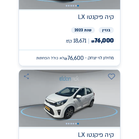
קיה
פיקנטו LX
בנזין
שנת 2023
76,000
18,671
ק״מ
₪
76,600
מחירון לוי יצחק -
לא כולל הפחתות
₪
קיה
פיקנטו LX