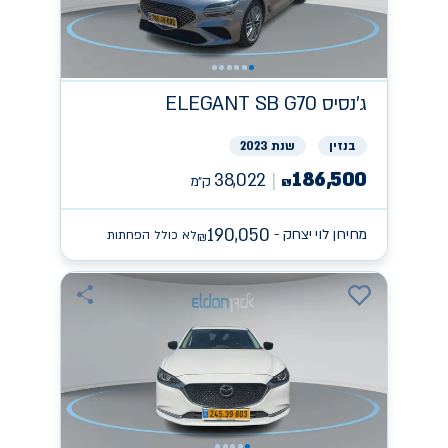
ג'נסיס
ELEGANT SB G70
בנזין
שנת 2023
186,500
38,022
ק״מ
₪
190,050
מחירון לוי יצחק -
לא כולל הפחתות
₪