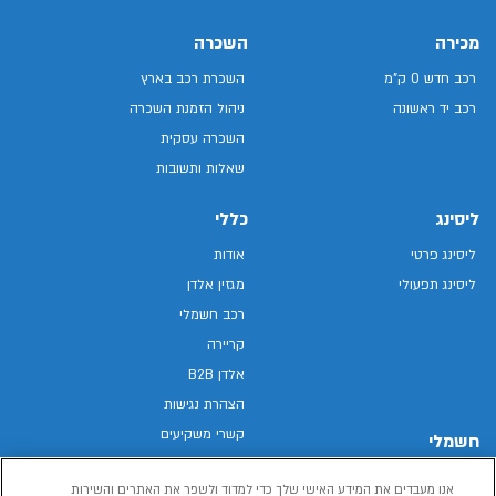
מכירה
השכרה
רכב חדש 0 ק"מ
השכרת רכב בארץ
רכב יד ראשונה
ניהול הזמנת השכרה
השכרה עסקית
שאלות ותשובות
ליסינג
כללי
ליסינג פרטי
אודות
ליסינג תפעולי
מגזין אלדן
רכב חשמלי
קריירה
אלדן B2B
הצהרת נגישות
קשרי משקיעים
חשמלי
מפת האתר
רכבים חשמליים באלדן
אנו מעבדים את המידע האישי שלך כדי למדוד ולשפר את האתרים והשירות
מדיניות פרטיות