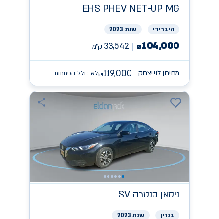
EHS PHEV NET-UP
MG
היברידי
שנת 2023
104,000
33,542
ק״מ
₪
119,000
מחירון לוי יצחק -
לא כולל הפחתות
₪
ניסאן
SV סנטרה
בנזין
שנת 2023