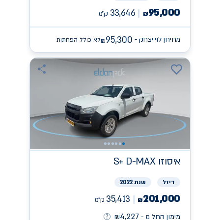
95,000
33,646
ק״מ
₪
95,300
מחירון לוי יצחק -
לא כולל הפחתות
₪
איסוזו
S+ D-MAX
דיזל
שנת 2022
201,000
35,413
ק״מ
₪
4,227
מימון החל מ -
₪