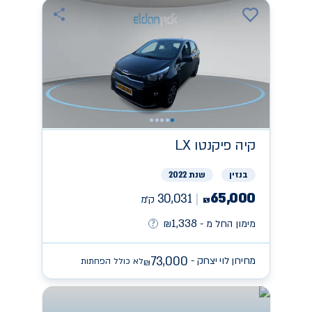
קיה
פיקנטו LX
בנזין
שנת 2022
65,000
30,031
ק״מ
₪
1,338
מימון החל מ -
₪
73,000
מחירון לוי יצחק -
לא כולל הפחתות
₪