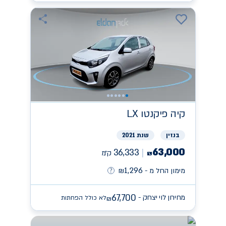
קיה
פיקנטו LX
בנזין
שנת 2021
63,000
36,333
ק״מ
₪
1,296
מימון החל מ -
₪
67,700
מחירון לוי יצחק -
לא כולל הפחתות
₪