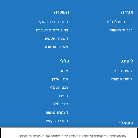
מכירה
השכרה
רכב חדש 0 ק"מ
השכרת רכב בארץ
רכב יד ראשונה
ניהול הזמנת השכרה
השכרה עסקית
שאלות ותשובות
ליסינג
כללי
ליסינג פרטי
אודות
ליסינג תפעולי
מגזין אלדן
רכב חשמלי
קריירה
אלדן B2B
הצהרת נגישות
קשרי משקיעים
חשמלי
מפת האתר
רכבים חשמליים באלדן
אנו מעבדים את המידע האישי שלך כדי למדוד ולשפר את האתרים והשירות
מדיניות פרטיות