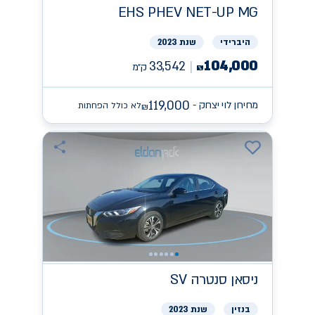
EHS PHEV NET-UP
MG
היברידי
שנת 2023
104,000
33,542
ק״מ
₪
119,000
מחירון לוי יצחק -
לא כולל הפחתות
₪
ניסאן
SV סנטרה
בנזין
שנת 2023