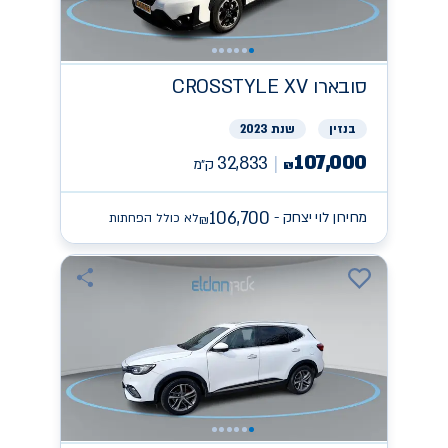
סובארו
CROSSTYLE XV
בנזין
שנת 2023
107,000
32,833
ק״מ
₪
106,700
מחירון לוי יצחק -
לא כולל הפחתות
₪