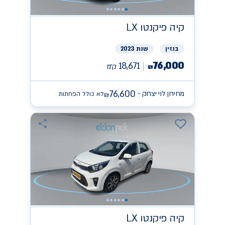
קיה
פיקנטו LX
בנזין
שנת 2023
76,000
18,671
ק״מ
₪
76,600
מחירון לוי יצחק -
לא כולל הפחתות
₪
קיה
פיקנטו LX