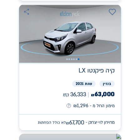
קיה
פיקנטו LX
בנזין
שנת 2021
63,000
36,333
ק״מ
₪
1,296
מימון החל מ -
₪
67,700
מחירון לוי יצחק -
לא כולל הפחתות
₪