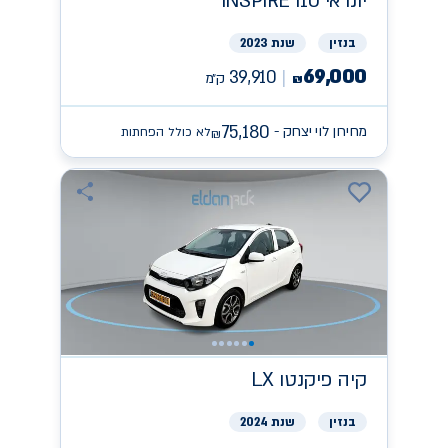
יונדאי
INSPIRE I10
בנזין
שנת 2023
69,000
39,910
ק״מ
₪
75,180
מחירון לוי יצחק -
לא כולל הפחתות
₪
קיה
פיקנטו LX
בנזין
שנת 2024