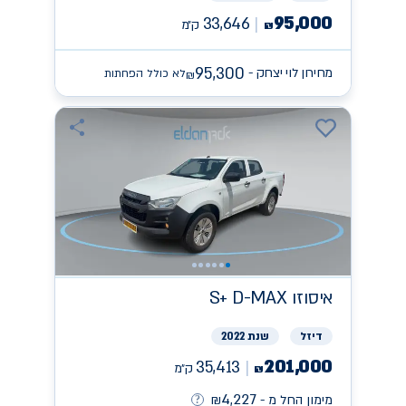
95,000
33,646
ק״מ
₪
95,300
מחירון לוי יצחק -
לא כולל הפחתות
₪
איסוזו
S+ D-MAX
דיזל
שנת 2022
201,000
35,413
ק״מ
₪
4,227
מימון החל מ -
₪