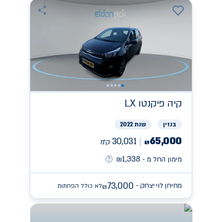
קיה
פיקנטו LX
בנזין
שנת 2022
65,000
30,031
ק״מ
₪
1,338
מימון החל מ -
₪
73,000
מחירון לוי יצחק -
לא כולל הפחתות
₪