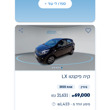
ספרו לי עוד >
קיה
פיקנטו LX
בנזין
שנת 2022
69,000
21,631
ק״מ
₪
1,423
מימון החל מ -
₪