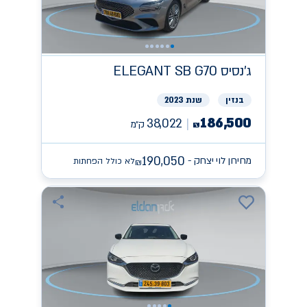
ג'נסיס
ELEGANT SB G70
בנזין
שנת 2023
186,500
38,022
ק״מ
₪
190,050
מחירון לוי יצחק -
לא כולל הפחתות
₪