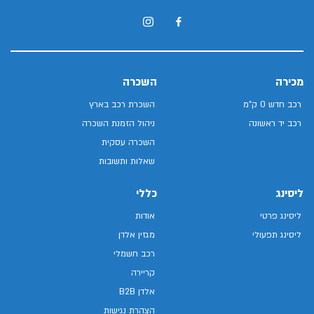
מכירה
השכרה
רכב חדש 0 ק"מ
השכרת רכב בארץ
רכב יד ראשונה
ניהול הזמנת השכרה
השכרה עסקית
שאלות ותשובות
ליסינג
כללי
ליסינג פרטי
אודות
ליסינג תפעולי
מגזין אלדן
רכב חשמלי
קריירה
אלדן B2B
הצהרת נגישות