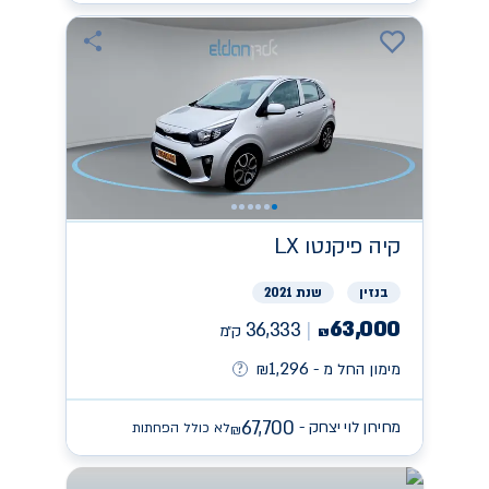
קיה
פיקנטו LX
בנזין
שנת 2021
63,000
36,333
ק״מ
₪
1,296
מימון החל מ -
₪
67,700
מחירון לוי יצחק -
לא כולל הפחתות
₪