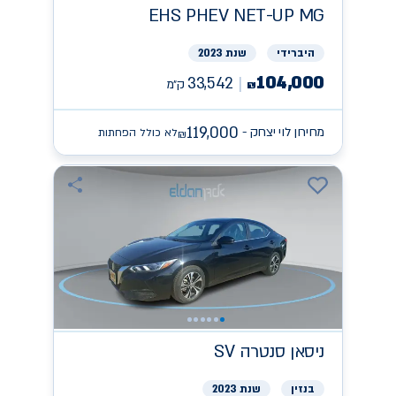
EHS PHEV NET-UP
MG
היברידי
שנת 2023
104,000
33,542
ק״מ
₪
119,000
מחירון לוי יצחק -
לא כולל הפחתות
₪
ניסאן
SV סנטרה
בנזין
שנת 2023