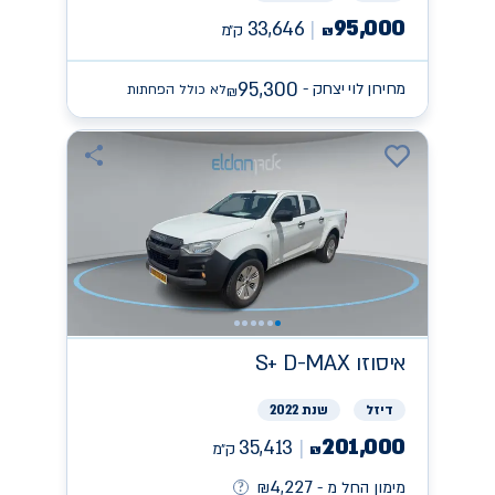
95,000
33,646
ק״מ
₪
95,300
מחירון לוי יצחק -
לא כולל הפחתות
₪
איסוזו
S+ D-MAX
דיזל
שנת 2022
201,000
35,413
ק״מ
₪
4,227
מימון החל מ -
₪