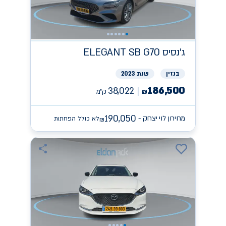
ג'נסיס
ELEGANT SB G70
בנזין
שנת 2023
186,500
38,022
ק״מ
₪
190,050
מחירון לוי יצחק -
לא כולל הפחתות
₪