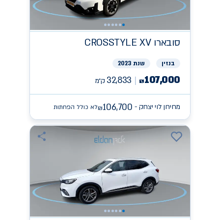
סובארו
CROSSTYLE XV
בנזין
שנת 2023
107,000
32,833
ק״מ
₪
106,700
מחירון לוי יצחק -
לא כולל הפחתות
₪