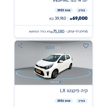
יונדאי
INSPIRE I10
בנזין
שנת 2023
69,000
39,910
ק״מ
₪
75,180
מחירון לוי יצחק -
לא כולל הפחתות
₪
קיה
פיקנטו LX
בנזין
שנת 2024