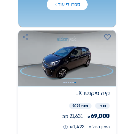
ספרו לי עוד >
קיה
פיקנטו LX
בנזין
שנת 2022
69,000
21,631
ק״מ
₪
1,423
מימון החל מ -
₪