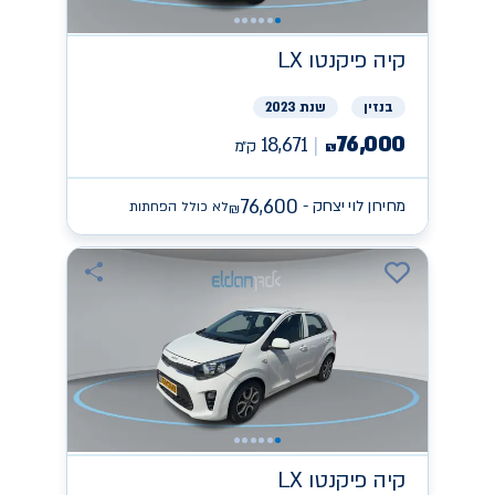
קיה
פיקנטו LX
בנזין
שנת 2023
76,000
18,671
ק״מ
₪
76,600
מחירון לוי יצחק -
לא כולל הפחתות
₪
קיה
פיקנטו LX