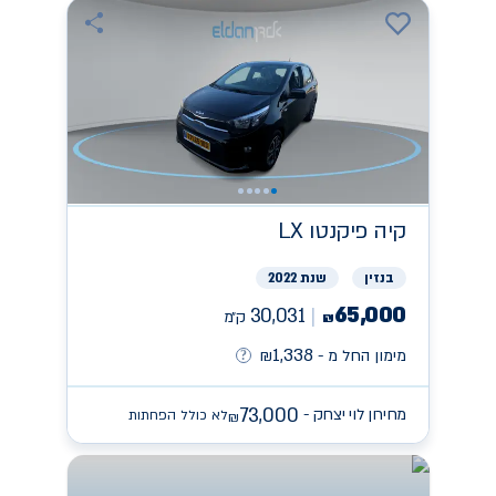
קיה
פיקנטו LX
בנזין
שנת 2022
65,000
30,031
ק״מ
₪
1,338
מימון החל מ -
₪
73,000
מחירון לוי יצחק -
לא כולל הפחתות
₪