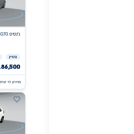
ג'נסיס
 G70
בנזין
186,500
מחירון לוי יצחק