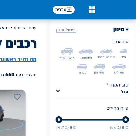
עברית
0
עמוד הבית
יד ראש
סינון
ביטול סינון
רכבים ל
סוג הרכב
PREV
NEXT
מיני
מיני משפחתי
משפחתי
מה זה
יד ראשונה
פנאי ושטח
מנהלים
מיני ואן
מסחרי
660
מוצגים כעת
רכב
סוג הנעה
*
הכל
טווח מחירים
₪
210,000
₪
40,000