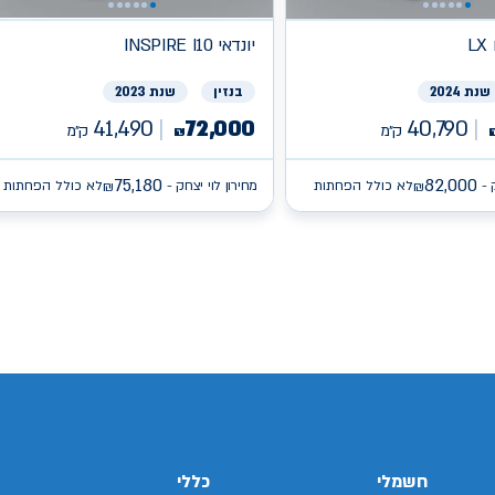
L
יונדאי
INSPIRE I10
שנת 2024
בנזין
שנת 2023
41,490
72,000
40,790
ק״מ
ק״מ
₪
75,180
82,000
 -
לא כולל הפחתות
מחירון לוי יצחק -
לא כולל הפחתות
₪
₪
/search/firsthand/25796703/יונדאי-באיון
/search/firsthand/27165103/קיה-פיקנטו
sear/איסוזו-
/search/firsthand/78848602/ג'נסיס-
חשמלי
כללי