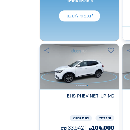
מוחרגים אחרים.
*בכפוף לתקנון
EHS PHEV NET-UP
MG
היברידי
שנת 2023
33,542
104,000
ק״מ
₪