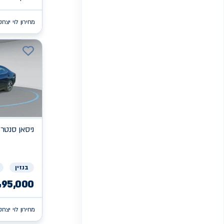
מחירון לוי יצחק
ניסאן
SV סנטר
בנזין
95,000
₪
מחירון לוי יצחק