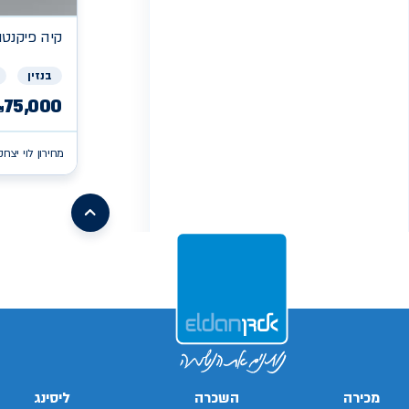
קיה
פיקנטו X
בנזין
75,000
₪
מחירון לוי יצחק
/search/firsthand/43645603/קיה-פיקנטו
/search/firsthand/73612402/קיה-פיקנטו
/search/firsthand/86061802/קיה-פיקנטו
xv
/search/firsthand/55316202/mg-
ehs-
/search/firsthand/32819503/ניסאן-סנטרה
phev
/ch/firsthand/80033402
d-
/search/firsthand/19559103/יונדאי-באיון
max
/search/firsthand/73605402/קיה-פיקנטו
/search/firsthand/24539803/מאזדה-6
g70
/search/firsthand/42001703/יונדאי-
/search/firsthand/64326803/קיה-פיקנטו
i10
/search/firsthand/41997803/יונדאי-
i10
Next
מכירה
השכרה
ליסינג
page