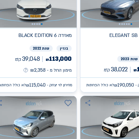
ELEGANT SB
מאזדה
BLACK EDITION 6
בנזין
שנת 2022
39,048
113,000
שנת 2023
ק״מ
₪
38,022
2,358
ק״מ
₪
מימון החל מ -
₪
115,040
190,050
 -
לא כולל הפחתות
מחירון לוי יצחק -
לא כולל הפחתות
₪
₪