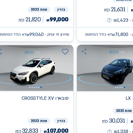
21,631
ק״מ
בנזין
שנת 2023
21,820
99,000
1,423
ק״מ
-
₪
₪
99,040
71,800
 -
לא כולל הפחתות
מחירון לוי יצחק -
לא כולל הפחתות
₪
₪
L
סובארו
CROSSTYLE XV
שנת 2022
30,031
ק״מ
בנזין
שנת 2023
32,833
107,000
1,338
ק״מ
-
₪
₪