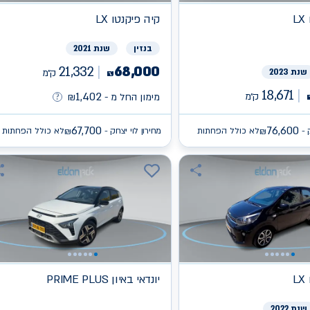
L
קיה
פיקנטו LX
בנזין
שנת 2021
21,332
68,000
שנת 2023
ק״מ
₪
18,671
1,402
ק״מ
מימון החל מ -
₪
67,700
76,600
 -
לא כולל הפחתות
מחירון לוי יצחק -
לא כולל הפחתות
₪
₪
L
יונדאי
PRIME PLUS באיון
שנת 2022