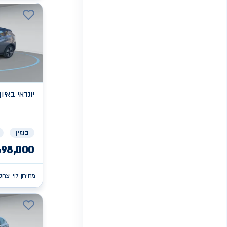
יונדאי
PRIME PLUS באיון
בנזין
98,000
₪
מחירון לוי יצחק