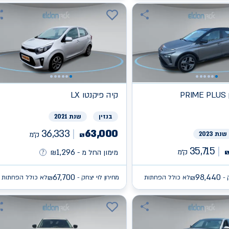
קיה
פיקנטו LX
בנזין
שנת 2021
36,333
63,000
שנת 2023
ק״מ
₪
35,715
1,296
ק״מ
מימון החל מ -
₪
67,700
98,440
 -
לא כולל הפחתות
מחירון לוי יצחק -
לא כולל הפחתות
₪
₪