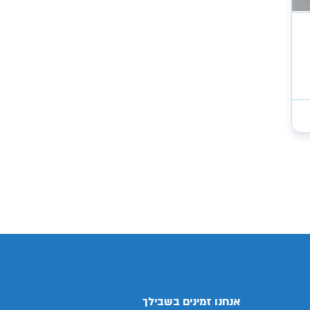
/search/firsthand/24109103/סובארו-
אנחנו זמינים בשבילך