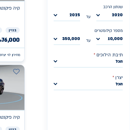
שנתון הרכב
קיה
פיקנטו X
2025
2020
עד
בנזין
מספר קילומטרים
350,000
10,000
76,000
עד
₪
תיבת הילוכים
*
מחירון לוי יצחק
הכל
יצרן
*
הכל
קיה
פיקנטו X
בנזין