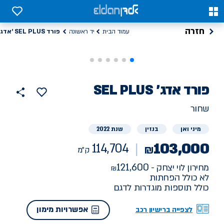
רד SEL PLUS אדג', 114704 ק"מ יד ראשונה | אלדן
0
0
חזרה
פורד SEL PLUS 'אדג
עמוד הבית
יד ראשונה
רכב
פורד
SEL PLUS 'אדג
114704
הוסף
כפתור
למועדפים
יד
ק"מ
שתף
שחור
ראשונה
מיני ואן
בנזין
שנת 2022
103,000
114,704
₪
ק"מ
121,600
מחירון לוי יצחק -
לא כולל הפחתות
כולל תוספות מוגדרות לדגם
אפשרויות מימון
לצפייה ברישיון רכב