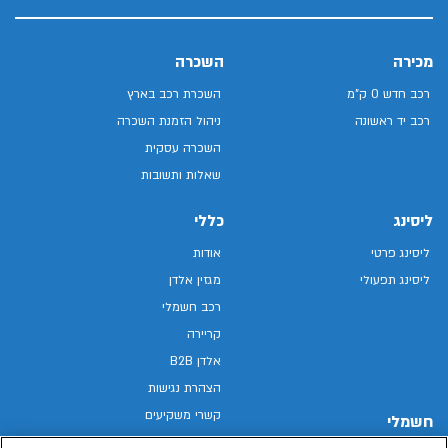
מכירה
השכרה
רכב חדש 0 ק"מ
השכרת רכב בארץ
רכב יד ראשונה
ניהול הזמנת השכרה
השכרה עסקית
שאלות ותשובות
ליסינג
כללי
ליסינג פרטי
אודות
ליסינג תפעולי
מגזין אלדן
רכב חשמלי
קריירה
אלדן B2B
הצהרת נגישות
קשרי משקיעים
חשמלי
מפת האתר