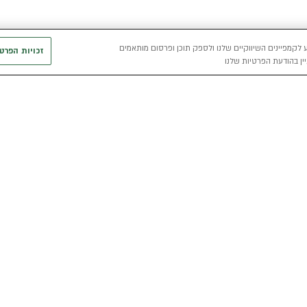
 לקמפיינים השיווקיים שלנו ולספק תוכן ופרסום מותאמים
זכויות הפרט
ין בהודעת הפרטיות שלנו
חשמלי
כללי
רכבים חשמליים באלדן
אודות
מפת האתר
י
רכב חשמלי
מגזין אלדן
מדיניות פרטיו
הכל על רכב חשמלי
קריירה
תנאי שימוש
מחשבון רכב חשמלי
אלדן B2B
דו"ח פומבי שכ
הצהרת נגישות
קוד אתי
קשרי משקיעים
תנאי השכרת ר