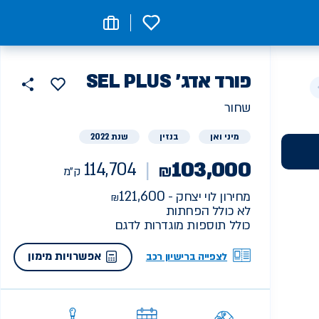
0
רכב
פורד
SEL PLUS 'אדג
114704
הוסף
כפתור
למועדפים
יד
ק"מ
שתף
שחור
ראשונה
מיני ואן
בנזין
שנת 2022
103,000
114,704
₪
ק"מ
121,600
מחירון לוי יצחק -
לא כולל הפחתות
כולל תוספות מוגדרות לדגם
אפשרויות מימון
לצפייה ברישיון רכב