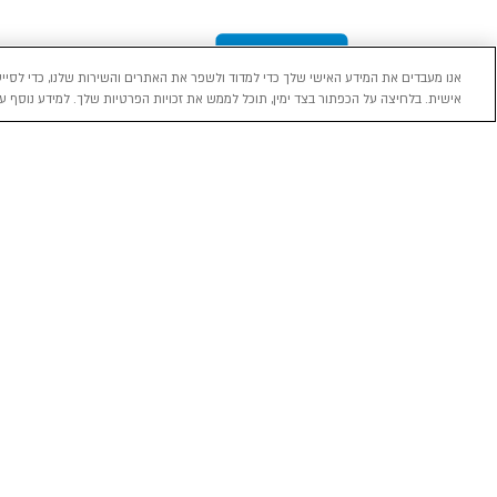
אנו מעבדים את המידע האישי שלך כדי למדוד ולשפר את האתרים והשירות שלנו, כדי לסייע
אישית. בלחיצה על הכפתור בצד ימין, תוכל לממש את זכויות הפרטיות שלך. למידע נוסף עי
מכירה
השכרה
ליסינג
רכב חדש 0 ק"מ
השכרת רכב בארץ
ליסינג פרטי
רכב יד ראשונה
ניהול הזמנת השכרה
ליסינג תפעול
השכרה עסקית
שאלות ותשובות