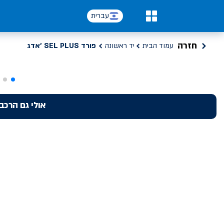
רד SEL PLUS אדג', 114704 ק"מ יד ראשונה | אלדן
עברית
0
חזרה
עמוד הבית
יד ראשונה
פורד SEL PLUS 'אדג
אולי גם הרכב