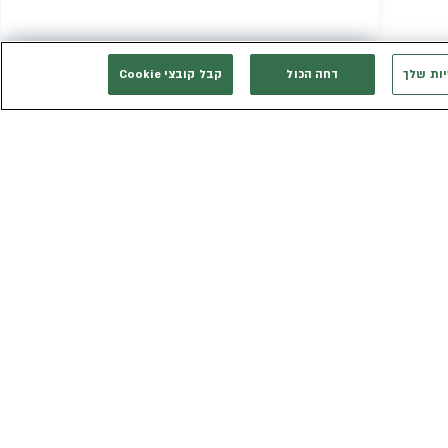
יות שלך
דחה הכול
קבל קובצי Cookie
המשך רכישה
אני רוצה להתייעץ
אנחנו זמינים בשבילך
3003*
eldan_service@eldan.co.il
ת
דברו איתנו בוואטסאפ
ר שווה
טופס יצירת קשר
כב