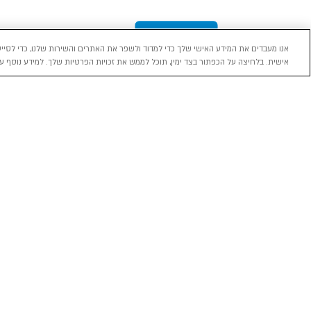
אנו מעבדים את המידע האישי שלך כדי למדוד ולשפר את האתרים והשירות שלנו, כדי לסייע
אישית. בלחיצה על הכפתור בצד ימין, תוכל לממש את זכויות הפרטיות שלך. למידע נוסף עי
מכירה
השכרה
ליסינג
רכב חדש 0 ק"מ
השכרת רכב בארץ
ליסינג פרטי
רכב יד ראשונה
ניהול הזמנת השכרה
ליסינג תפעול
השכרה עסקית
שאלות ותשובות