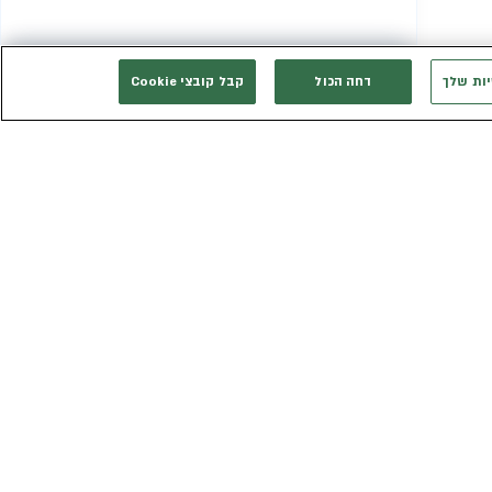
יות שלך
דחה הכול
קבל קובצי Cookie
המשך רכישה
אני רוצה להתייעץ
אנחנו זמינים בשבילך
3003*
eldan_service@eldan.co.il
ת
דברו איתנו בוואטסאפ
ר שווה
טופס יצירת קשר
כב