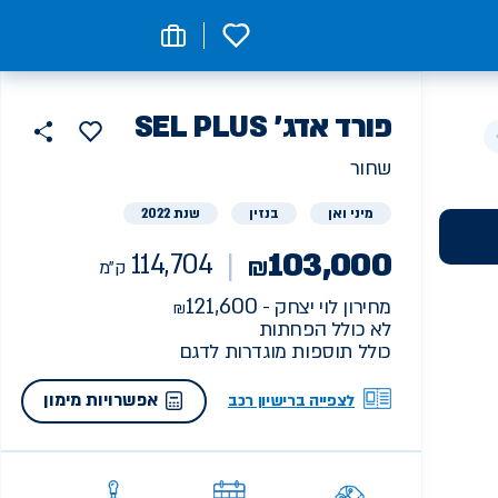
0
רכב
פורד
SEL PLUS 'אדג
114704
הוסף
כפתור
למועדפים
יד
ק"מ
שתף
שחור
ראשונה
מיני ואן
בנזין
שנת 2022
103,000
114,704
₪
ק"מ
121,600
מחירון לוי יצחק -
לא כולל הפחתות
כולל תוספות מוגדרות לדגם
אפשרויות מימון
לצפייה ברישיון רכב