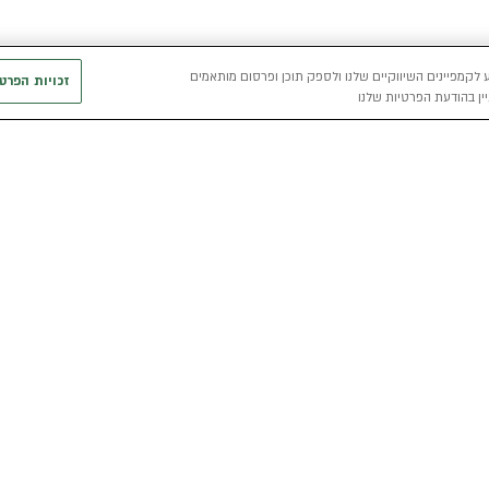
 לקמפיינים השיווקיים שלנו ולספק תוכן ופרסום מותאמים
זכויות הפרט
ין בהודעת הפרטיות שלנו
חשמלי
כללי
רכבים חשמליים באלדן
אודות
מפת האתר
י
רכב חשמלי
מגזין אלדן
מדיניות פרטיו
הכל על רכב חשמלי
קריירה
תנאי שימוש
מחשבון רכב חשמלי
אלדן B2B
דו"ח פומבי שכ
הצהרת נגישות
קוד אתי
קשרי משקיעים
תנאי השכרת ר