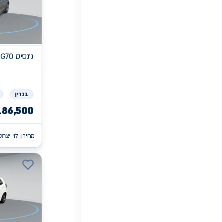
ג'נסיס
 G70
בנזין
186,500
מחירון לוי יצחק