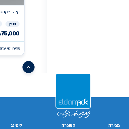
קיה
פיקנטו X
בנזין
75,000
₪
מחירון לוי יצחק
/search/firsthand/43645603/קיה-פיקנטו
/search/firsthand/73612402/קיה-פיקנטו
/search/firsthand/86061802/קיה-פיקנטו
xv
/search/firsthand/55316202/mg-
ehs-
/search/firsthand/32819503/ניסאן-סנטרה
phev
/ch/firsthand/80033402
d-
/search/firsthand/19559103/יונדאי-באיון
max
/search/firsthand/73605402/קיה-פיקנטו
/search/firsthand/24539803/מאזדה-6
g70
/search/firsthand/42001703/יונדאי-
/search/firsthand/64326803/קיה-פיקנטו
i10
/search/firsthand/41997803/יונדאי-
i10
Next
מכירה
השכרה
ליסינג
page