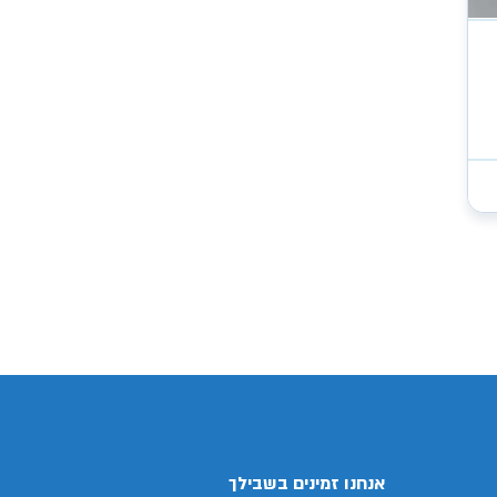
/search/firsthand/24109103/סובארו-
אנחנו זמינים בשבילך