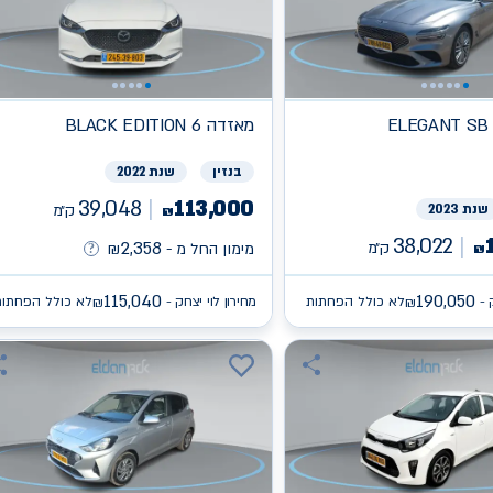
ELEGANT SB
מאזדה
BLACK EDITION 6
בנזין
שנת 2022
39,048
113,000
שנת 2023
ק״מ
₪
38,022
2,358
ק״מ
₪
מימון החל מ -
₪
115,040
190,050
 -
לא כולל הפחתות
מחירון לוי יצחק -
לא כולל הפחתות
₪
₪