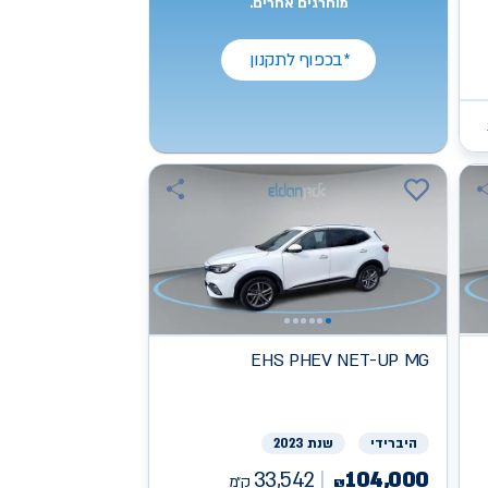
מוחרגים אחרים.
*בכפוף לתקנון
EHS PHEV NET-UP
MG
היברידי
שנת 2023
33,542
104,000
ק״מ
₪