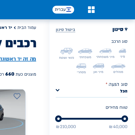
עברית
0
עמוד הבית
יד ראש
סינון
ביטול סינון
רכבים ל
סוג הרכב
PREV
NEXT
מיני
מיני משפחתי
משפחתי
מה זה
יד ראשונה
פנאי ושטח
מנהלים
מיני ואן
מסחרי
660
מוצגים כעת
רכב
סוג הנעה
*
הכל
טווח מחירים
₪
210,000
₪
40,000