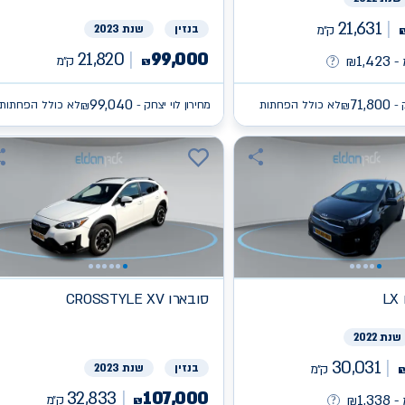
21,631
ק״מ
בנזין
שנת 2023
21,820
99,000
1,423
ק״מ
-
₪
₪
99,040
71,800
 -
לא כולל הפחתות
מחירון לוי יצחק -
לא כולל הפחתות
₪
₪
L
סובארו
CROSSTYLE XV
שנת 2022
30,031
ק״מ
בנזין
שנת 2023
32,833
107,000
1,338
ק״מ
-
₪
₪