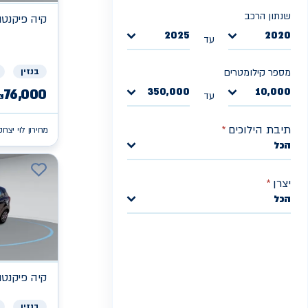
שנתון הרכב
קיה
פיקנטו X
2025
2020
עד
בנזין
מספר קילומטרים
350,000
10,000
76,000
עד
₪
תיבת הילוכים
*
מחירון לוי יצחק
הכל
יצרן
*
הכל
קיה
פיקנטו X
בנזין