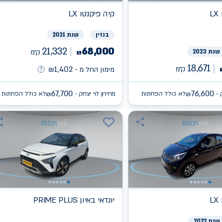
L
קיה
פיקנטו LX
בנזין
שנת 2021
21,332
68,000
שנת 2023
ק״מ
₪
18,671
1,402
ק״מ
מימון החל מ -
₪
67,700
76,600
 -
לא כולל הפחתות
מחירון לוי יצחק -
לא כולל הפחתות
₪
₪
L
יונדאי
PRIME PLUS באיון
שנת 2022