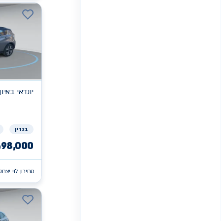
יונדאי
PRIME PLUS באיון
בנזין
98,000
₪
מחירון לוי יצחק