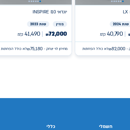
L
יונדאי
INSPIRE I10
שנת 2024
בנזין
שנת 2023
41,490
72,000
40,790
ק״מ
ק״מ
₪
75,180
82,000
 -
לא כולל הפחתות
מחירון לוי יצחק -
לא כולל הפחתות
₪
₪
/search/firsthand/25796703/יונדאי-באיון
/search/firsthand/27165103/קיה-פיקנטו
sear/איסוזו-
/search/firsthand/78848602/ג'נסיס-
חשמלי
כללי