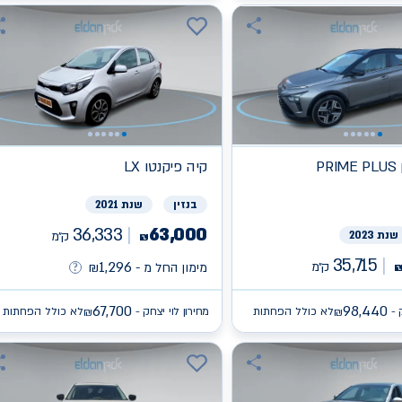
קיה
פיקנטו LX
בנזין
שנת 2021
36,333
63,000
שנת 2023
ק״מ
₪
35,715
1,296
ק״מ
מימון החל מ -
₪
67,700
98,440
 -
לא כולל הפחתות
מחירון לוי יצחק -
לא כולל הפחתות
₪
₪