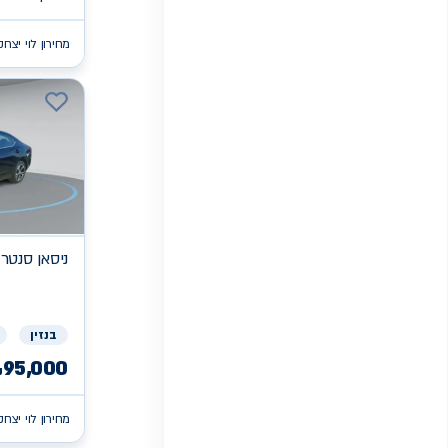
מחירון לוי יצחק
ניסאן
SV סנטר
בנזין
95,000
₪
מחירון לוי יצחק