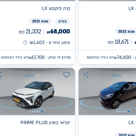
L
קיה
פיקנטו LX
בנזין
שנת 2021
21,332
68,000
שנת 2023
ק״מ
₪
18,671
1,402
ק״מ
מימון החל מ -
₪
67,700
76,600
 -
לא כולל הפחתות
מחירון לוי יצחק -
לא כולל הפחתות
₪
₪
L
יונדאי
PRIME PLUS באיון
שנת 2022