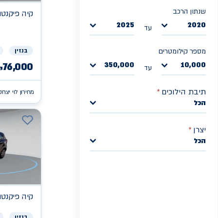
שנתון הרכב
קיה
פיקנטו X
2025
2020
עד
בנזין
מספר קילומטרים
350,000
10,000
76,000
עד
₪
תיבת הילוכים
*
מחירון לוי יצחק
הכל
יצרן
*
הכל
קיה
פיקנטו X
בנזין