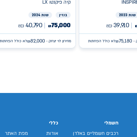
INSPIR
קיה
פיקנטו LX
שנת 2023
בנזין
שנת 2024
40,790
75,000
39,910
ק״מ
ק״מ
₪
82,000
75,180
 -
לא כולל הפחתות
מחירון לוי יצחק -
לא כולל הפחתות
₪
₪
/search/firsthand/25796703/יונדאי-באיון
/search/firsthand/27165103/קיה-פיקנטו
sear/איסוזו-
/search/firsthand/78848602/ג'נסיס-
חשמלי
כללי
רכבים חשמליים באלדן
אודות
מפת האתר