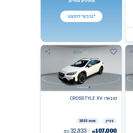
מוחרגים אחרים.
*בכפוף לתקנון
סובארו
CROSSTYLE XV
בנזין
שנת 2023
32,833
107,000
ק״מ
₪