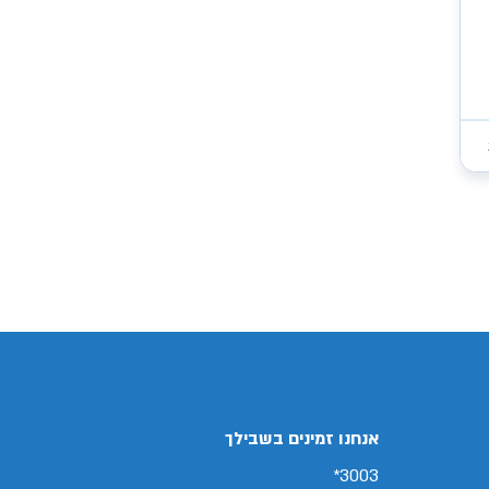
/search/firsthand/73745802/קיה-פיקנטו
אנחנו זמינים בשבילך
3003*