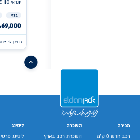
יונדאי
E I10
בנזין
69,000
₪
מחירון לוי יצחק
/search/firsthand/43645603/קיה-פיקנטו
/search/firsthand/73612402/קיה-פיקנטו
/search/firsthand/86061802/קיה-פיקנטו
xv
/search/firsthand/55316202/mg-
ehs-
/search/firsthand/32819503/ניסאן-סנטרה
phev
/ch/firsthand/80033402
d-
/search/firsthand/19559103/יונדאי-באיון
max
/search/firsthand/73605402/קיה-פיקנטו
/search/firsthand/24539803/מאזדה-6
g70
/search/firsthand/42001703/יונדאי-
/search/firsthand/64326803/קיה-פיקנטו
i10
Next
page
מכירה
השכרה
ליסינג
רכב חדש 0 ק"מ
השכרת רכב בארץ
ליסינג פרטי