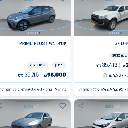
S+ D-
יונדאי
PRIME PLUS באיון
שנת 2022
35,413
ק״מ
בנזין
שנת 2023
₪
35,715
98,000
4,227
ק״מ
-
₪
₪
98,440
194,695
 -
לא כולל הפחתות
מחירון לוי יצחק -
לא כולל הפחתות
₪
₪