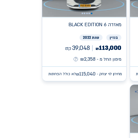
מאזדה
BLACK EDITION 6
בנזין
שנת 2022
39,048
113,000
ק״מ
₪
2,358
מימון החל מ -
₪
115,040
ת
מחירון לוי יצחק -
לא כולל הפחתות
₪