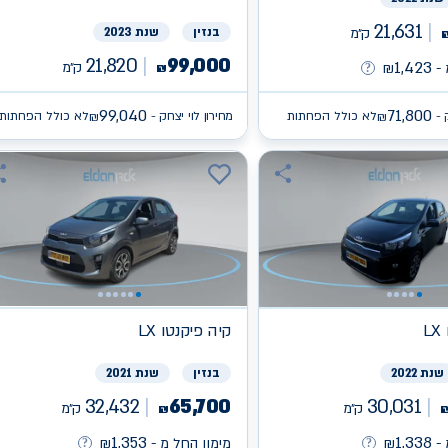
21,631
ק״מ
בנזין
שנת 2023
21,820
99,000
1,423
ק״מ
-
₪
₪
99,040
71,800
 -
לא כולל הפחתות
מחירון לוי יצחק -
לא כולל הפחתות
₪
₪
L
קיה
פיקנטו LX
שנת 2022
בנזין
שנת 2021
32,432
65,700
30,031
ק״מ
ק״מ
₪
1,353
1,338
-
₪
מימון החל מ -
₪