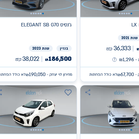
L
ג'נסיס
ELEGANT SB G70
שנת 2021
36,333
ק״מ
בנזין
שנת 2023
38,022
186,500
1,296
ק״מ
-
₪
₪
190,050
67,700
 -
לא כולל הפחתות
מחירון לוי יצחק -
לא כולל הפחתו
₪
₪