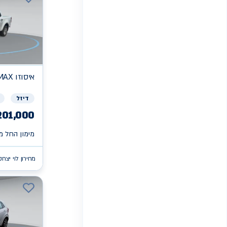
איסוזו
MAX
דיזל
201,000
מימון החל מ 
מחירון לוי יצחק