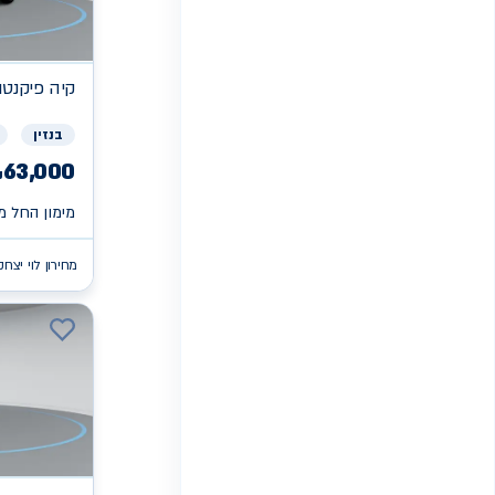
קיה
פיקנטו X
בנזין
63,000
₪
מימון החל מ 
מחירון לוי יצחק