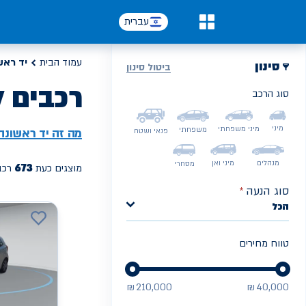
עברית
0
עמוד הבית
יד ראש
סינון
ביטול סינון
רכבים ל
סוג הרכב
PREV
NEXT
מיני
מיני משפחתי
משפחתי
מה זה
יד ראשונה
פנאי ושטח
מנהלים
מיני ואן
מסחרי
673
מוצגים כעת
רכב
סוג הנעה
*
הכל
טווח מחירים
₪
210,000
₪
40,000