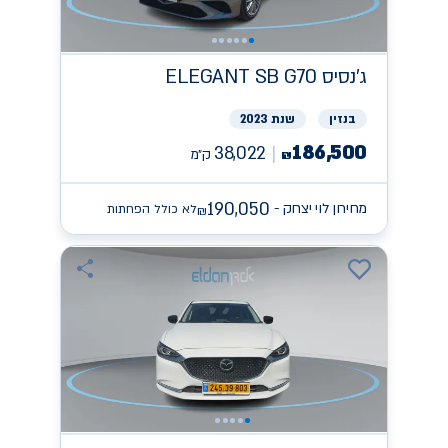
ג'נסיס
ELEGANT SB G70
בנזין
שנת 2023
186,500
38,022
ק״מ
₪
190,050
מחירון לוי יצחק -
לא כולל הפחתות
₪