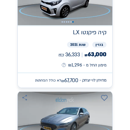
קיה
פיקנטו LX
בנזין
שנת 2021
63,000
36,333
ק״מ
₪
1,296
מימון החל מ -
₪
67,700
מחירון לוי יצחק -
לא כולל הפחתות
₪