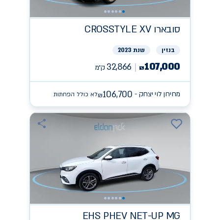
סובארו
CROSSTYLE XV
בנזין
שנת 2023
107,000
32,866
ק״מ
₪
106,700
מחירון לוי יצחק -
לא כולל הפחתות
₪
EHS PHEV NET-UP
MG