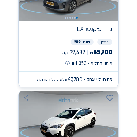
קיה
פיקנטו LX
בנזין
שנת 2021
65,700
32,432
ק״מ
₪
1,353
מימון החל מ -
₪
67,700
מחירון לוי יצחק -
לא כולל הפחתות
₪