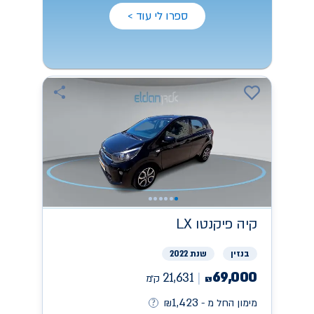
ספרו לי עוד >
קיה
פיקנטו LX
בנזין
שנת 2022
69,000
21,631
ק״מ
₪
1,423
מימון החל מ -
₪