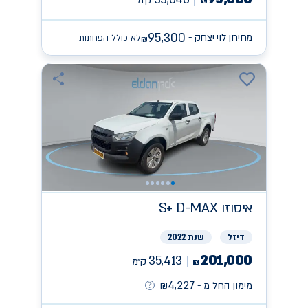
ק״מ
₪
95,300
מחירון לוי יצחק -
לא כולל הפחתות
₪
איסוזו
S+ D-MAX
דיזל
שנת 2022
201,000
35,413
ק״מ
₪
4,227
מימון החל מ -
₪