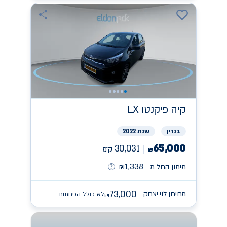
קיה
פיקנטו LX
בנזין
שנת 2022
65,000
30,031
ק״מ
₪
1,338
מימון החל מ -
₪
73,000
מחירון לוי יצחק -
לא כולל הפחתות
₪