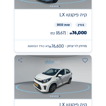
קיה
פיקנטו LX
בנזין
שנת 2023
76,000
18,671
ק״מ
₪
76,600
מחירון לוי יצחק -
לא כולל הפחתות
₪
קיה
פיקנטו LX