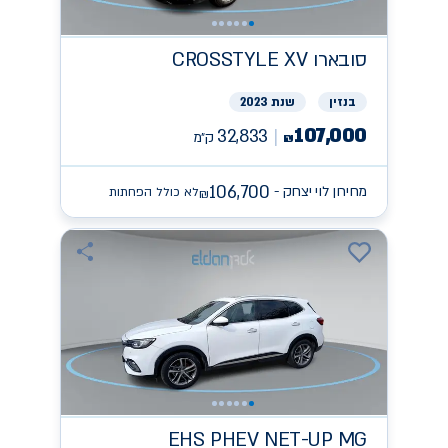
סובארו
CROSSTYLE XV
בנזין
שנת 2023
107,000
32,833
ק״מ
₪
106,700
מחירון לוי יצחק -
לא כולל הפחתות
₪
EHS PHEV NET-UP
MG