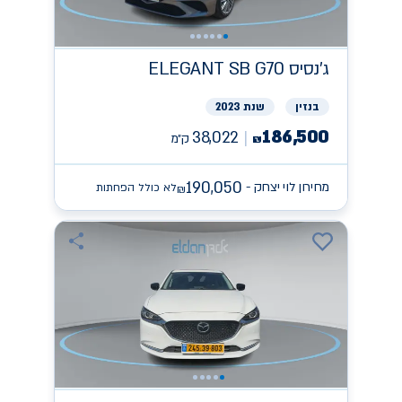
ג'נסיס
ELEGANT SB G70
בנזין
שנת 2023
186,500
38,022
ק״מ
₪
190,050
מחירון לוי יצחק -
לא כולל הפחתות
₪