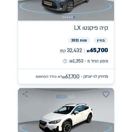
קיה
פיקנטו LX
בנזין
שנת 2021
65,700
32,432
ק״מ
₪
1,353
מימון החל מ -
₪
67,700
מחירון לוי יצחק -
לא כולל הפחתות
₪