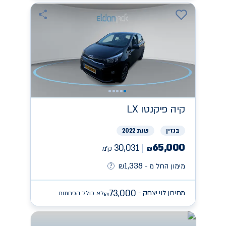
קיה
פיקנטו LX
בנזין
שנת 2022
65,000
30,031
ק״מ
₪
1,338
מימון החל מ -
₪
73,000
מחירון לוי יצחק -
לא כולל הפחתות
₪