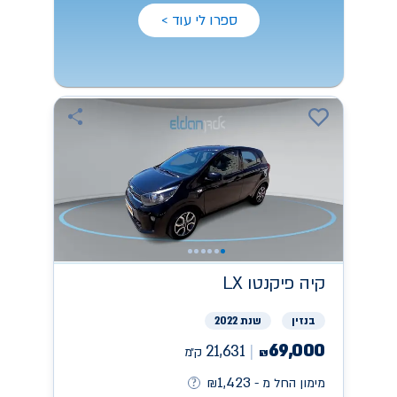
ספרו לי עוד >
קיה
פיקנטו LX
בנזין
שנת 2022
69,000
21,631
ק״מ
₪
1,423
מימון החל מ -
₪