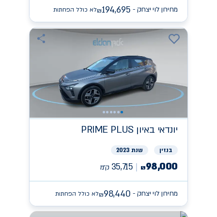
194,695
מחירון לוי יצחק -
לא כולל הפחתות
₪
יונדאי
PRIME PLUS באיון
בנזין
שנת 2023
98,000
35,715
ק״מ
₪
98,440
מחירון לוי יצחק -
לא כולל הפחתות
₪