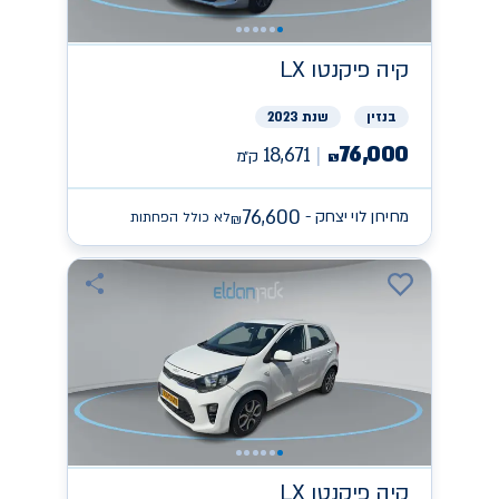
קיה
פיקנטו LX
בנזין
שנת 2023
76,000
18,671
ק״מ
₪
76,600
מחירון לוי יצחק -
לא כולל הפחתות
₪
קיה
פיקנטו LX