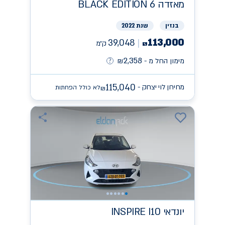
מאזדה
BLACK EDITION 6
בנזין
שנת 2022
113,000
39,048
ק״מ
₪
2,358
מימון החל מ -
₪
115,040
מחירון לוי יצחק -
לא כולל הפחתות
₪
יונדאי
INSPIRE I10