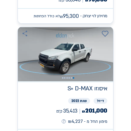
ק״מ
₪
95,300
מחירון לוי יצחק -
לא כולל הפחתות
₪
איסוזו
S+ D-MAX
דיזל
שנת 2022
201,000
35,413
ק״מ
₪
4,227
מימון החל מ -
₪