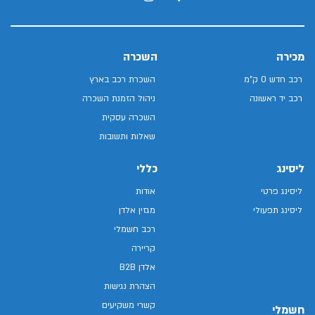
מכירה
השכרה
רכב חדש 0 ק"מ
השכרת רכב בארץ
רכב יד ראשונה
ניהול הזמנת השכרה
השכרה עסקית
שאלות ותשובות
ליסינג
כללי
ליסינג פרטי
אודות
ליסינג תפעולי
מגזין אלדן
רכב חשמלי
קריירה
אלדן B2B
הצהרת נגישות
קשרי משקיעים
חשמלי