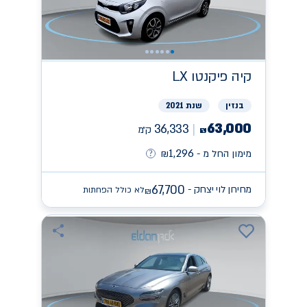
קיה
פיקנטו LX
בנזין
שנת 2021
63,000
36,333
ק״מ
₪
1,296
מימון החל מ -
₪
67,700
מחירון לוי יצחק -
לא כולל הפחתות
₪