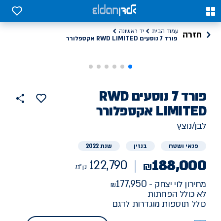
ד 7 נוסעים RWD LIMITED אקספלורר, 122790 ק"מ יד ראשונה | אלדן
0
0
עמוד הבית
יד ראשונה
חזרה
פורד 7 נוסעים RWD LIMITED אקספלורר
רכב
פורד
7 נוסעים RWD
הוסף
כפתור
למועדפים
יד
LIMITED אקספלורר
122790
שתף
ראשונה
ק"מ
לבן/נוצץ
פנאי ושטח
בנזין
שנת 2022
188,000
122,790
₪
ק"מ
177,950
מחירון לוי יצחק -
לא כולל הפחתות
כולל תוספות מוגדרות לדגם