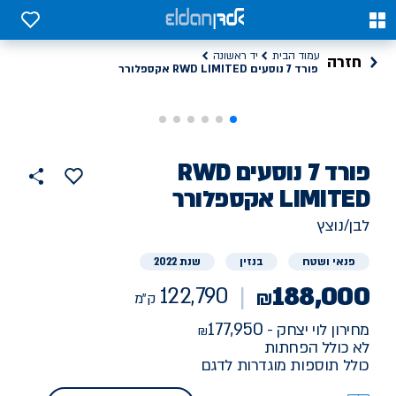
ד 7 נוסעים RWD LIMITED אקספלורר, 122790 ק"מ יד ראשונה | אלדן
0
0
עמוד הבית
יד ראשונה
חזרה
פורד 7 נוסעים RWD LIMITED אקספלורר
רכב
פורד
7 נוסעים RWD
הוסף
כפתור
למועדפים
יד
LIMITED אקספלורר
122790
שתף
ראשונה
ק"מ
לבן/נוצץ
פנאי ושטח
בנזין
שנת 2022
188,000
122,790
₪
ק"מ
177,950
מחירון לוי יצחק -
לא כולל הפחתות
כולל תוספות מוגדרות לדגם