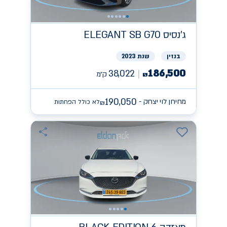
ג'נסיס
ELEGANT SB G70
בנזין
שנת 2023
186,500
38,022
ק״מ
₪
190,050
מחירון לוי יצחק -
לא כולל הפחתות
₪