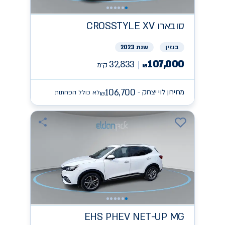
סובארו
CROSSTYLE XV
בנזין
שנת 2023
107,000
32,833
ק״מ
₪
106,700
מחירון לוי יצחק -
לא כולל הפחתות
₪
EHS PHEV NET-UP
MG