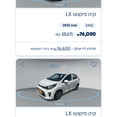
קיה
פיקנטו LX
בנזין
שנת 2023
76,000
18,671
ק״מ
₪
76,600
מחירון לוי יצחק -
לא כולל הפחתות
₪
קיה
פיקנטו LX