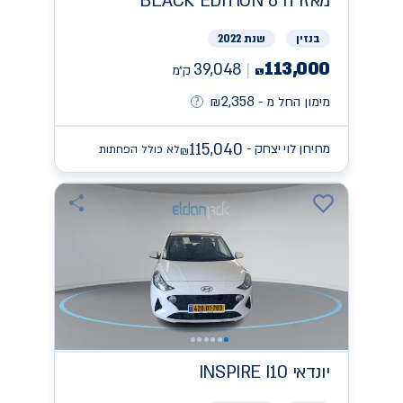
מאזדה
BLACK EDITION 6
בנזין
שנת 2022
113,000
39,048
ק״מ
₪
2,358
מימון החל מ -
₪
115,040
מחירון לוי יצחק -
לא כולל הפחתות
₪
יונדאי
INSPIRE I10