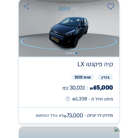
קיה
פיקנטו LX
בנזין
שנת 2022
65,000
30,031
ק״מ
₪
1,338
מימון החל מ -
₪
73,000
מחירון לוי יצחק -
לא כולל הפחתות
₪