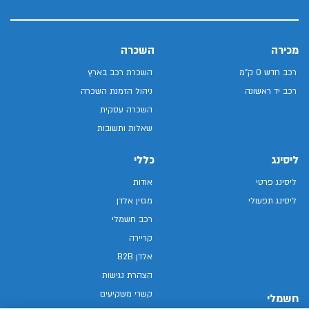
מכירה
השכרה
רכב חדש 0 ק"מ
השכרת רכב בארץ
רכב יד ראשונה
ניהול הזמנת השכרה
השכרה עסקית
שאלות ותשובות
ליסינג
כללי
ליסינג פרטי
אודות
ליסינג תפעולי
מגזין אלדן
רכב חשמלי
קריירה
אלדן B2B
הצהרת נגישות
קשרי משקיעים
חשמלי