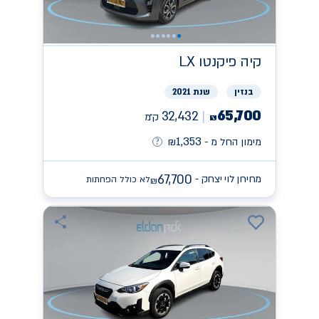
קיה
פיקנטו LX
בנזין
שנת 2021
65,700
32,432
ק״מ
₪
1,353
מימון החל מ -
₪
67,700
מחירון לוי יצחק -
לא כולל הפחתות
₪