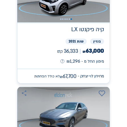
קיה
פיקנטו LX
בנזין
שנת 2021
63,000
36,333
ק״מ
₪
1,296
מימון החל מ -
₪
67,700
מחירון לוי יצחק -
לא כולל הפחתות
₪