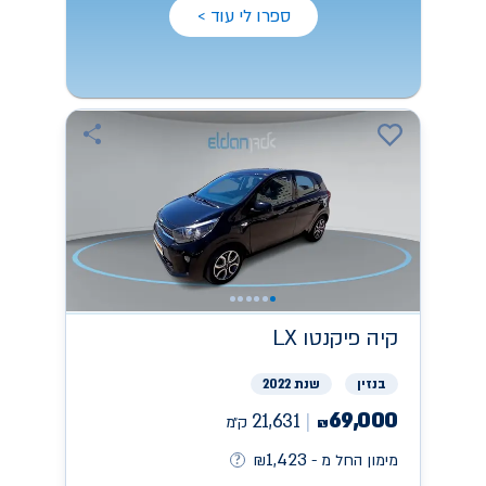
ספרו לי עוד >
קיה
פיקנטו LX
בנזין
שנת 2022
69,000
21,631
ק״מ
₪
1,423
מימון החל מ -
₪