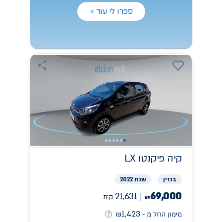
ספרו לי עוד >
קיה
פיקנטו LX
בנזין
שנת 2022
69,000
21,631
ק״מ
₪
1,423
מימון החל מ -
₪