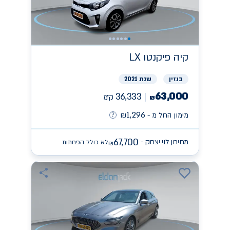
קיה
פיקנטו LX
בנזין
שנת 2021
63,000
36,333
ק״מ
₪
1,296
מימון החל מ -
₪
67,700
מחירון לוי יצחק -
לא כולל הפחתות
₪