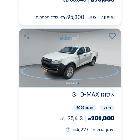
ק״מ
₪
95,300
מחירון לוי יצחק -
לא כולל הפחתות
₪
איסוזו
S+ D-MAX
דיזל
שנת 2022
201,000
35,413
ק״מ
₪
4,227
מימון החל מ -
₪