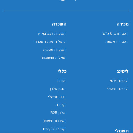
מכירה
השכרה
רכב חדש 0 ק"מ
השכרת רכב בארץ
רכב יד ראשונה
ניהול הזמנת השכרה
השכרה עסקית
שאלות ותשובות
ליסינג
כללי
ליסינג פרטי
אודות
ליסינג תפעולי
מגזין אלדן
רכב חשמלי
קריירה
אלדן B2B
הצהרת נגישות
קשרי משקיעים
חשמלי