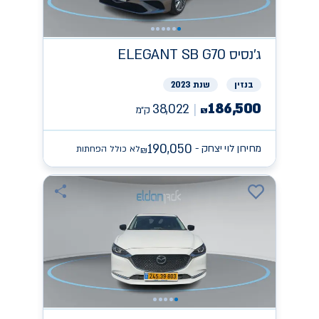
ג'נסיס
ELEGANT SB G70
בנזין
שנת 2023
186,500
38,022
ק״מ
₪
190,050
מחירון לוי יצחק -
לא כולל הפחתות
₪