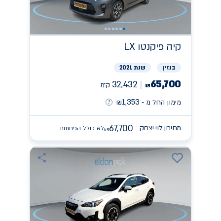
קיה
פיקנטו LX
בנזין
שנת 2021
65,700
32,432
ק״מ
₪
1,353
מימון החל מ -
₪
67,700
מחירון לוי יצחק -
לא כולל הפחתות
₪