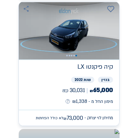
קיה
פיקנטו LX
בנזין
שנת 2022
65,000
30,031
ק״מ
₪
1,338
מימון החל מ -
₪
73,000
מחירון לוי יצחק -
לא כולל הפחתות
₪