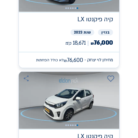
קיה
פיקנטו LX
בנזין
שנת 2023
76,000
18,671
ק״מ
₪
76,600
מחירון לוי יצחק -
לא כולל הפחתות
₪
קיה
פיקנטו LX