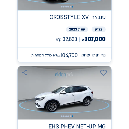
סובארו
CROSSTYLE XV
בנזין
שנת 2023
107,000
32,833
ק״מ
₪
106,700
מחירון לוי יצחק -
לא כולל הפחתות
₪
EHS PHEV NET-UP
MG