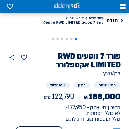
ד 7 נוסעים RWD LIMITED אקספלורר, 122790 ק"מ יד ראשונה | אלדן
0
0
עמוד הבית
יד ראשונה
חזרה
פורד 7 נוסעים RWD LIMITED אקספלורר
רכב
פורד
7 נוסעים RWD
הוסף
כפתור
למועדפים
יד
LIMITED אקספלורר
122790
שתף
ראשונה
ק"מ
לבן/נוצץ
פנאי ושטח
בנזין
שנת 2022
188,000
122,790
₪
ק"מ
177,950
מחירון לוי יצחק -
לא כולל הפחתות
כולל תוספות מוגדרות לדגם