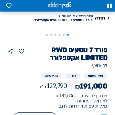
ד 7 נוסעים RWD LIMITED אקספלורר, 122790 ק"מ יד ראשונה | אלדן
0
0
עמוד הבית
יד ראשונה
חזרה
פורד 7 נוסעים RWD LIMITED אקספלורר
רכב
פורד
7 נוסעים RWD
הוסף
כפתור
למועדפים
יד
LIMITED אקספלורר
122790
שתף
ראשונה
ק"מ
לבן/נוצץ
פנאי ושטח
בנזין
שנת 2022
191,000
122,790
₪
ק"מ
181,040
מחירון לוי יצחק -
לא כולל הפחתות
כולל תוספות מוגדרות לדגם