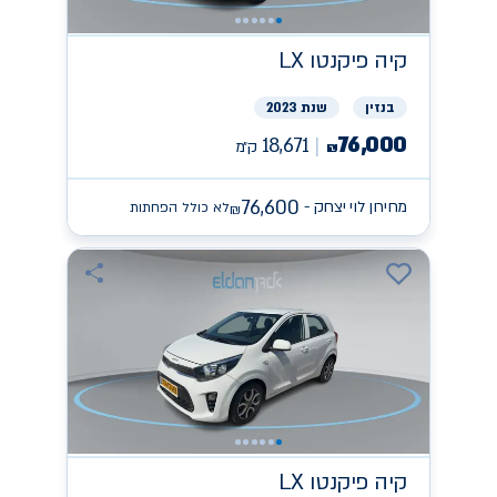
קיה
פיקנטו LX
בנזין
שנת 2023
76,000
18,671
ק״מ
₪
76,600
מחירון לוי יצחק -
לא כולל הפחתות
₪
קיה
פיקנטו LX