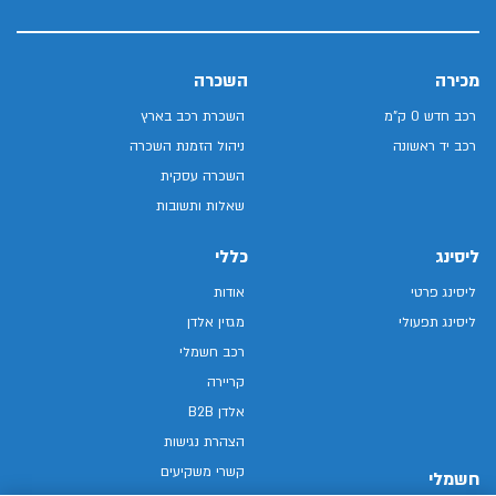
מכירה
השכרה
רכב חדש 0 ק"מ
השכרת רכב בארץ
רכב יד ראשונה
ניהול הזמנת השכרה
השכרה עסקית
שאלות ותשובות
ליסינג
כללי
ליסינג פרטי
אודות
ליסינג תפעולי
מגזין אלדן
רכב חשמלי
קריירה
אלדן B2B
הצהרת נגישות
קשרי משקיעים
חשמלי