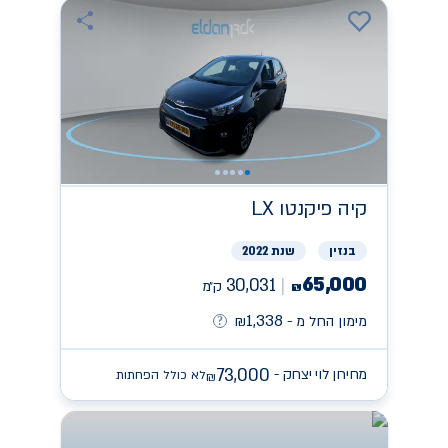
קיה
פיקנטו LX
בנזין
שנת 2022
65,000
30,031
ק״מ
₪
1,338
מימון החל מ -
₪
73,000
מחירון לוי יצחק -
לא כולל הפחתות
₪