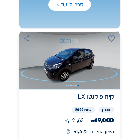
ספרו לי עוד >
קיה
פיקנטו LX
בנזין
שנת 2022
69,000
21,631
ק״מ
₪
1,423
מימון החל מ -
₪