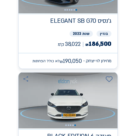
ג'נסיס
ELEGANT SB G70
בנזין
שנת 2023
186,500
38,022
ק״מ
₪
190,050
מחירון לוי יצחק -
לא כולל הפחתות
₪