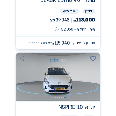
מאזדה
BLACK EDITION 6
בנזין
שנת 2022
113,000
39,048
ק״מ
₪
2,358
מימון החל מ -
₪
115,040
מחירון לוי יצחק -
לא כולל הפחתות
₪
יונדאי
INSPIRE I10