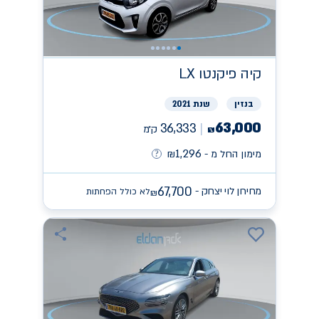
קיה
פיקנטו LX
בנזין
שנת 2021
63,000
36,333
ק״מ
₪
1,296
מימון החל מ -
₪
67,700
מחירון לוי יצחק -
לא כולל הפחתות
₪