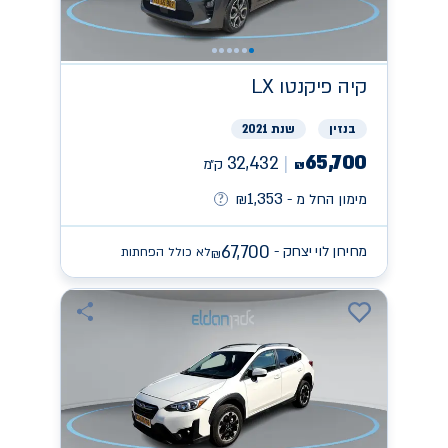
קיה
פיקנטו LX
בנזין
שנת 2021
65,700
32,432
ק״מ
₪
1,353
מימון החל מ -
₪
67,700
מחירון לוי יצחק -
לא כולל הפחתות
₪