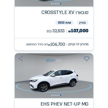
סובארו
CROSSTYLE XV
בנזין
שנת 2023
107,000
32,833
ק״מ
₪
106,700
מחירון לוי יצחק -
לא כולל הפחתות
₪
EHS PHEV NET-UP
MG