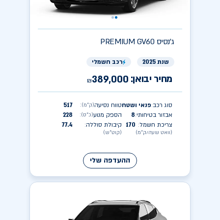
ג'נסיס
PREMIUM GV60
שנת 2025
רכב חשמלי
מחיר יבואן:
389,000
₪
סוג רכב
פנאי ושטח
טווח נסיעה
517
(ק״מ)
:
:
אבזור בטיחותי
8
הספק מנוע
228
(כ״ס)
:
:
צריכת חשמל
170
קיבולת סוללה
77.4
:
:
(וואט שעה/ק״מ)
(קוט״ש)
ההעדפה שלי