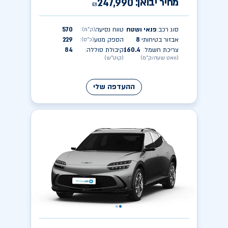
מחיר יבואן:
247,990
₪
סוג רכב
פנאי ושטח
טווח נסיעה
570
(ק״מ)
:
:
אבזור בטיחותי
8
הספק מנוע
229
(כ״ס)
:
:
צריכת חשמל
160.4
קיבולת סוללה
84
:
:
(וואט שעה/ק״מ)
(קוט״ש)
ההעדפה שלי