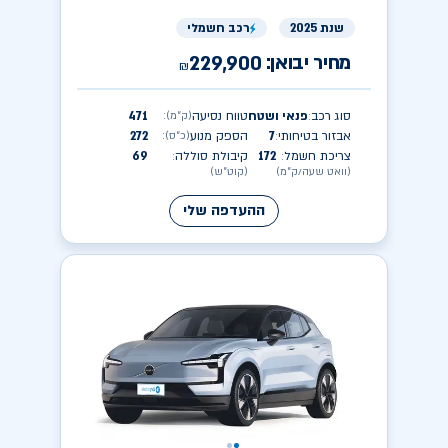
שנת 2025
רכב חשמלי
מחיר יבואן:
229,900
₪
סוג רכב
פנאי ושטח
טווח נסיעה
471
(ק״מ)
:
:
אבזור בטיחותי
7
הספק מנוע
272
(כ״ס)
:
:
צריכת חשמל
172
קיבולת סוללה
69
:
:
(וואט שעה/ק״מ)
(קוט״ש)
ההעדפה שלי