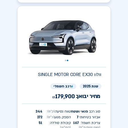
וולוו
SINGLE MOTOR CORE EX30
שנת 2025
רכב חשמלי
מחיר יבואן:
179,900
₪
סוג רכב
פנאי ושטח
טווח נסיעה
344
(ק״מ)
:
:
אבזור בטיחותי
7
הספק מנוע
272
(כ״ס)
:
:
צריכת חשמל
167
קיבולת סוללה
51
:
:
(וואט שעה/ק״מ)
(קוט״ש)