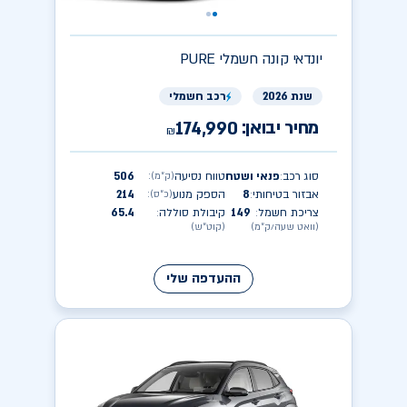
יונדאי
PURE קונה חשמלי
שנת 2026
רכב חשמלי
מחיר יבואן:
174,990
₪
סוג רכב
פנאי ושטח
טווח נסיעה
506
(ק״מ)
:
:
אבזור בטיחותי
8
הספק מנוע
214
(כ״ס)
:
:
צריכת חשמל
149
קיבולת סוללה
65.4
:
:
(וואט שעה/ק״מ)
(קוט״ש)
ההעדפה שלי