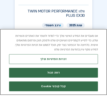
וולוו
TWIN MOTOR PERFORMANCE
PLUS EX30
שנת 2025
רכב חשמלי
מחיר יבואן:
233,900
₪
אנו מעבדים את המידע האישי שלך כדי למדוד ולשפר את האתרים והשירות
שלנו, כדי לסייע לקמפיינים השיווקיים שלנו ולספק תוכן ופרסום מותאמים
אישית. בלחיצה על הכפתור בצד ימין, תוכל לממש את זכויות הפרטיות שלך.
סוג רכב
פנאי ושטח
טווח נסיעה
450
(ק״מ)
:
:
למידע נוסף עיין בהודעת הפרטיות שלנו
אבזור בטיחותי
7
הספק מנוע
428
(כ״ס)
:
:
צריכת חשמל
175
קיבולת סוללה
69
:
:
זכויות הפרטיות שלך
(וואט שעה/ק״מ)
(קוט״ש)
ההעדפה שלי
דחה הכול
קבל קובצי Cookie