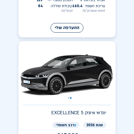
אבזור בטיחותי
7
הספק מנוע
229
(כ״ס)
:
:
צריכת חשמל
160.4
קיבולת סוללה
84
:
:
(וואט שעה/ק״מ)
(קוט״ש)
ההעדפה שלי
יונדאי
EXCELLENCE איוניק 5
שנת 2026
רכב חשמלי