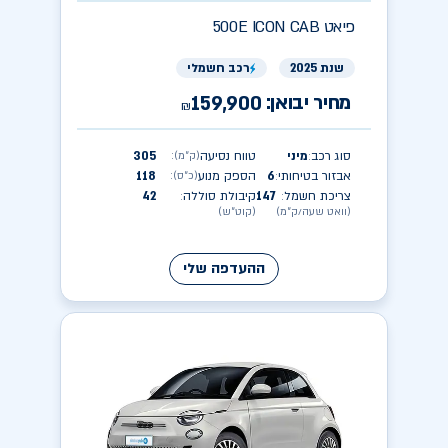
פיאט
500E ICON CAB
שנת 2025
רכב חשמלי
מחיר יבואן:
159,900
₪
סוג רכב
מיני
טווח נסיעה
305
(ק״מ)
:
:
אבזור בטיחותי
6
הספק מנוע
118
(כ״ס)
:
:
צריכת חשמל
147
קיבולת סוללה
42
:
:
(וואט שעה/ק״מ)
(קוט״ש)
ההעדפה שלי