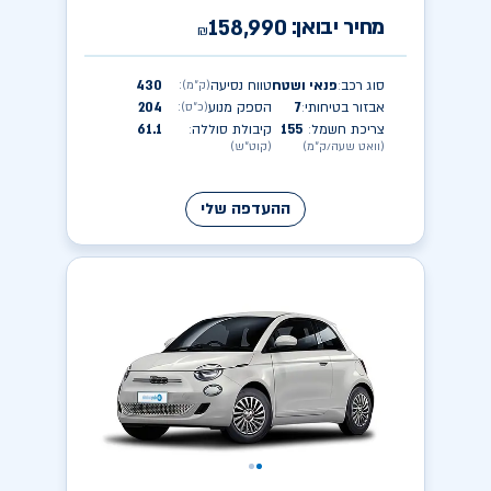
מחיר יבואן:
158,990
₪
סוג רכב
פנאי ושטח
טווח נסיעה
430
(ק״מ)
:
:
אבזור בטיחותי
7
הספק מנוע
204
(כ״ס)
:
:
צריכת חשמל
155
קיבולת סוללה
61.1
:
:
(וואט שעה/ק״מ)
(קוט״ש)
ההעדפה שלי