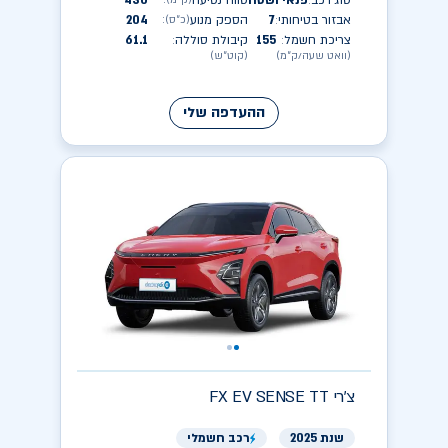
סוג רכב
פנאי ושטח
טווח נסיעה
430
(ק״מ)
:
:
אבזור בטיחותי
7
הספק מנוע
204
(כ״ס)
:
:
צריכת חשמל
155
קיבולת סוללה
61.1
:
:
(וואט שעה/ק״מ)
(קוט״ש)
ההעדפה שלי
צ'רי
FX EV SENSE TT
שנת 2025
רכב חשמלי