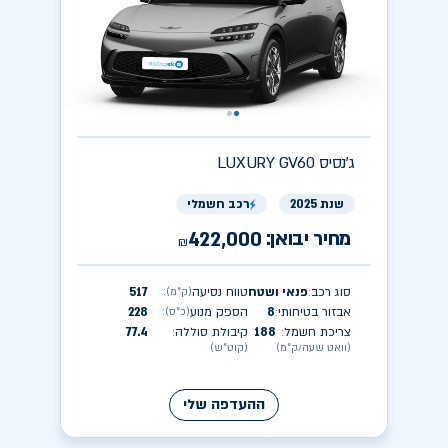
ג'נסיס
LUXURY GV60
שנת 2025
רכב חשמלי
מחיר יבואן:
422,000
₪
סוג רכב
פנאי ושטח
טווח נסיעה
517
(ק״מ)
:
:
אבזור בטיחותי
8
הספק מנוע
228
(כ״ס)
:
:
צריכת חשמל
188
קיבולת סוללה
77.4
:
:
(וואט שעה/ק״מ)
(קוט״ש)
ההעדפה שלי