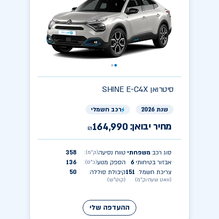
סיטרואן
SHINE E-C4X
שנת 2026
רכב חשמלי
מחיר יבואן:
164,990
₪
סוג רכב
משפחתי
טווח נסיעה
358
(ק״מ)
:
:
אבזור בטיחותי
6
הספק מנוע
136
(כ״ס)
:
:
צריכת חשמל
151
קיבולת סוללה
50
:
:
(וואט שעה/ק״מ)
(קוט״ש)
ההעדפה שלי