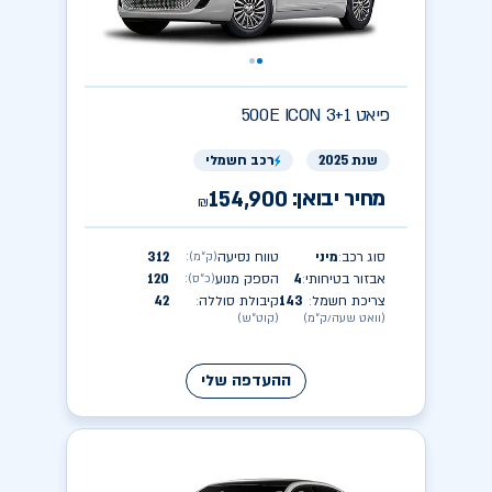
פיאט
500E ICON 3+1
שנת 2025
רכב חשמלי
מחיר יבואן:
154,900
₪
סוג רכב
מיני
טווח נסיעה
312
(ק״מ)
:
:
אבזור בטיחותי
4
הספק מנוע
120
(כ״ס)
:
:
צריכת חשמל
143
קיבולת סוללה
42
:
:
(וואט שעה/ק״מ)
(קוט״ש)
ההעדפה שלי