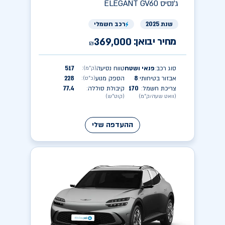
ג'נסיס
ELEGANT GV60
שנת 2025
רכב חשמלי
מחיר יבואן:
369,000
₪
סוג רכב
פנאי ושטח
טווח נסיעה
517
(ק״מ)
:
:
אבזור בטיחותי
8
הספק מנוע
228
(כ״ס)
:
:
צריכת חשמל
170
קיבולת סוללה
77.4
:
:
(וואט שעה/ק״מ)
(קוט״ש)
ההעדפה שלי