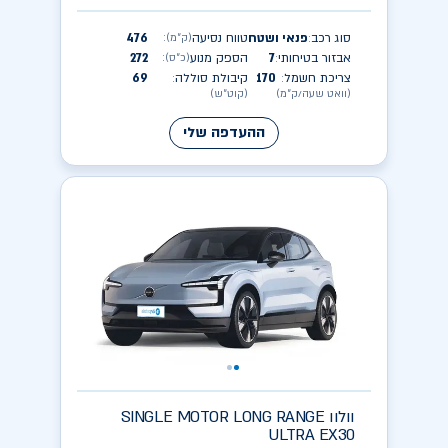
סוג רכב
פנאי ושטח
טווח נסיעה
476
(ק״מ)
:
:
אבזור בטיחותי
7
הספק מנוע
272
(כ״ס)
:
:
צריכת חשמל
170
קיבולת סוללה
69
:
:
(וואט שעה/ק״מ)
(קוט״ש)
ההעדפה שלי
וולוו
SINGLE MOTOR LONG RANGE
ULTRA EX30