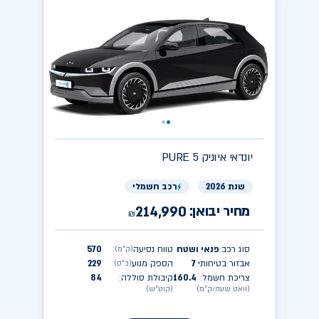
יונדאי
PURE איוניק 5
שנת 2026
רכב חשמלי
מחיר יבואן:
214,990
₪
סוג רכב
פנאי ושטח
טווח נסיעה
570
(ק״מ)
:
:
אבזור בטיחותי
7
הספק מנוע
229
(כ״ס)
:
:
צריכת חשמל
160.4
קיבולת סוללה
84
:
:
(וואט שעה/ק״מ)
(קוט״ש)