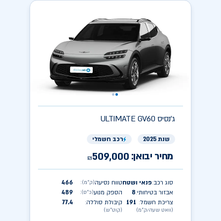
ג'נסיס
ULTIMATE GV60
שנת 2025
רכב חשמלי
מחיר יבואן:
509,000
₪
סוג רכב
פנאי ושטח
טווח נסיעה
466
(ק״מ)
:
:
אבזור בטיחותי
8
הספק מנוע
489
(כ״ס)
:
:
צריכת חשמל
191
קיבולת סוללה
77.4
:
:
(וואט שעה/ק״מ)
(קוט״ש)