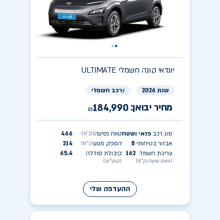
יונדאי
ULTIMATE קונה חשמלי
שנת 2026
רכב חשמלי
מחיר יבואן:
184,990
₪
סוג רכב
פנאי ושטח
טווח נסיעה
466
(ק״מ)
:
:
אבזור בטיחותי
8
הספק מנוע
214
(כ״ס)
:
:
צריכת חשמל
162
קיבולת סוללה
65.4
:
:
(וואט שעה/ק״מ)
(קוט״ש)
ההעדפה שלי