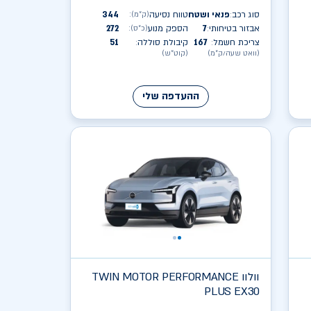
סוג רכב
פנאי ושטח
טווח נסיעה
344
(ק״מ)
:
:
אבזור בטיחותי
7
הספק מנוע
272
(כ״ס)
:
:
צריכת חשמל
167
קיבולת סוללה
51
:
:
(וואט שעה/ק״מ)
(קוט״ש)
ההעדפה שלי
וולוו
TWIN MOTOR PERFORMANCE
PLUS EX30