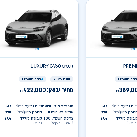
PREMI
ג'נסיס
LUXURY GV60
כב חשמלי
שנת 2025
רכב חשמלי
מחיר יבואן:
422,000
389,0
₪
₪
ווח נסיעה
517
סוג רכב
פנאי ושטח
טווח נסיעה
517
(ק״מ)
:
(ק״מ)
:
:
ספק מנוע
228
אבזור בטיחותי
8
הספק מנוע
228
(כ״ס)
:
(כ״ס)
:
:
יבולת סוללה
77.4
צריכת חשמל
188
קיבולת סוללה
77.4
:
:
:
קוט״ש)
(וואט שעה/ק״מ)
(קוט״ש)