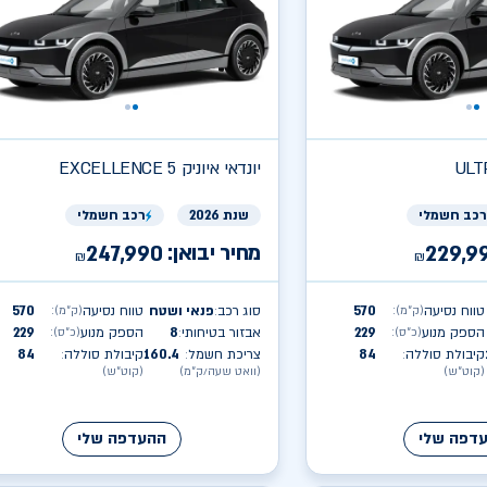
יונדאי
EXCELLENCE איוניק 5
רכב חשמלי
שנת 2026
רכב חשמלי
מחיר יבואן:
247,990
229,9
₪
₪
טווח נסיעה
570
סוג רכב
פנאי ושטח
טווח נסיעה
570
(ק״מ)
:
(ק״מ)
:
:
הספק מנוע
229
אבזור בטיחותי
8
הספק מנוע
229
(כ״ס)
:
(כ״ס)
:
:
קיבולת סוללה
84
צריכת חשמל
160.4
קיבולת סוללה
84
:
:
:
(קוט״ש)
(וואט שעה/ק״מ)
(קוט״ש)
דפה שלי
ההעדפה שלי