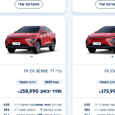
דפה שלי
ההעדפה שלי
FX E
צ'רי
FX EV SENSE TT
כב חשמלי
שנת 2025
רכב חשמלי
מחיר יבואן:
158,990
173,9
₪
₪
ווח נסיעה
430
סוג רכב
פנאי ושטח
טווח נסיעה
430
(ק״מ)
:
(ק״מ)
:
:
ספק מנוע
204
אבזור בטיחותי
7
הספק מנוע
204
(כ״ס)
:
(כ״ס)
:
: