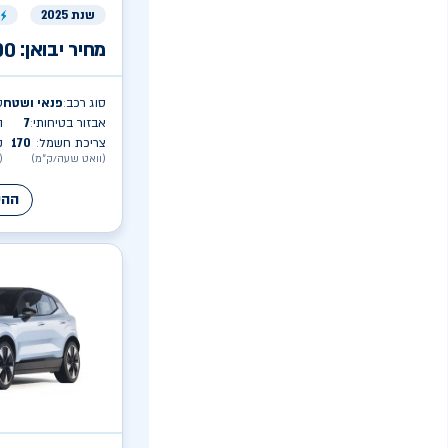
שנת 2025
ר
מחיר יבואן:
00
סוג רכב
פנאי ושטח
ט
:
אבזור בטיחותי
7
ה
:
צריכת חשמל
170
ק
:
(וואט שעה/ק״מ)
(
ההע