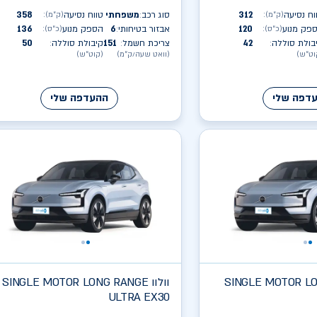
וח נסיעה
312
סוג רכב
משפחתי
טווח נסיעה
358
(ק״מ)
:
(ק״מ)
:
:
פק מנוע
120
אבזור בטיחותי
6
הספק מנוע
136
(כ״ס)
:
(כ״ס)
:
:
בולת סוללה
42
צריכת חשמל
151
קיבולת סוללה
50
:
:
:
וט״ש)
(וואט שעה/ק״מ)
(קוט״ש)
דפה שלי
ההעדפה שלי
SINGLE MOTOR L
וולוו
SINGLE MOTOR LONG RANGE
ULTRA EX30