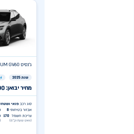
ג'נסיס
UM GV60
שנת 2025
ר
מחיר יבואן:
00
סוג רכב
פנאי ושטח
ט
:
אבזור בטיחותי
8
ה
:
צריכת חשמל
170
ק
:
(וואט שעה/ק״מ)
(