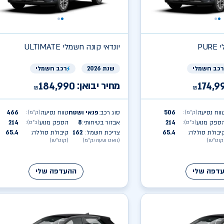
י
יונדאי
ULTIMATE קונה חשמלי
רכב חשמלי
שנת 2026
רכב חשמלי
מחיר יבואן:
184,990
174,9
₪
₪
ווח נסיעה
506
סוג רכב
פנאי ושטח
טווח נסיעה
466
(ק״מ)
:
(ק״מ)
:
:
ספק מנוע
214
אבזור בטיחותי
8
הספק מנוע
214
(כ״ס)
:
(כ״ס)
:
:
יבולת סוללה
65.4
צריכת חשמל
162
קיבולת סוללה
65.4
:
:
:
קוט״ש)
(וואט שעה/ק״מ)
(קוט״ש)
דפה שלי
ההעדפה שלי