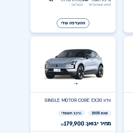
צריכת חשמל
147
קיבולת סוללה
42
:
:
(וואט שעה/ק״מ)
(קוט״ש)
ההעדפה שלי
וולוו
SINGLE MOTOR CORE EX30
שנת 2025
רכב חשמלי
מחיר יבואן:
179,900
₪