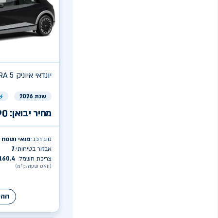
יונדאי
ULTRA איוניק 5
שנת 2026
מחיר יבואן:
90
סוג רכב
פנאי ושטח
:
אבזור בטיחותי
7
:
צריכת חשמל
160.4
:
(וואט שעה/ק״מ)
ההע