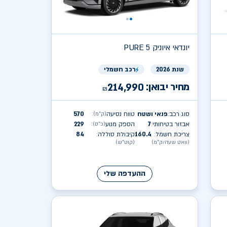
יונדאי
PURE איוניק 5
שנת 2026
רכב חשמלי
מחיר יבואן:
214,990
₪
סוג רכב
פנאי ושטח
טווח נסיעה
570
(ק״מ)
:
:
אבזור בטיחותי
7
הספק מנוע
229
(כ״ס)
:
:
צריכת חשמל
160.4
קיבולת סוללה
84
:
:
(וואט שעה/ק״מ)
(קוט״ש)
ההעדפה שלי