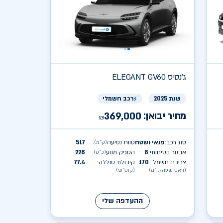
ג'נסיס
ELEGANT GV60
שנת 2025
רכב חשמלי
מחיר יבואן:
369,000
₪
סוג רכב
פנאי ושטח
טווח נסיעה
517
(ק״מ)
:
:
אבזור בטיחותי
8
הספק מנוע
228
(כ״ס)
:
:
צריכת חשמל
170
קיבולת סוללה
77.4
:
:
(וואט שעה/ק״מ)
(קוט״ש)
ההעדפה שלי