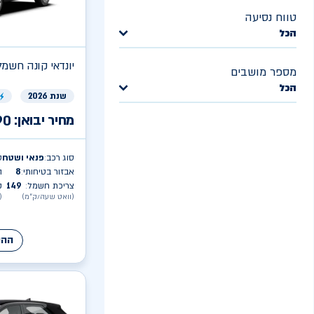
טווח נסיעה
הכל
יונדאי
PURE קונה חשמל
מספר מושבים
הכל
שנת 2026
מחיר יבואן:
90
סוג רכב
פנאי ושטח
ט
:
אבזור בטיחותי
8
ה
:
צריכת חשמל
149
ק
:
(וואט שעה/ק״מ)
(
ההע