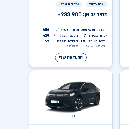
שנת 2025
רכב חשמלי
מחיר יבואן:
233,900
₪
סוג רכב
פנאי ושטח
טווח נסיעה
450
(ק״מ)
:
:
אבזור בטיחותי
7
הספק מנוע
428
(כ״ס)
:
:
צריכת חשמל
175
קיבולת סוללה
69
:
:
(וואט שעה/ק״מ)
(קוט״ש)
ההעדפה שלי