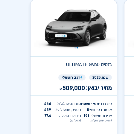
ג'נסיס
ULTIMATE GV60
שנת 2025
רכב חשמלי
מחיר יבואן:
509,000
₪
סוג רכב
פנאי ושטח
טווח נסיעה
466
(ק״מ)
:
:
אבזור בטיחותי
8
הספק מנוע
489
(כ״ס)
:
:
צריכת חשמל
191
קיבולת סוללה
77.4
:
:
(וואט שעה/ק״מ)
(קוט״ש)