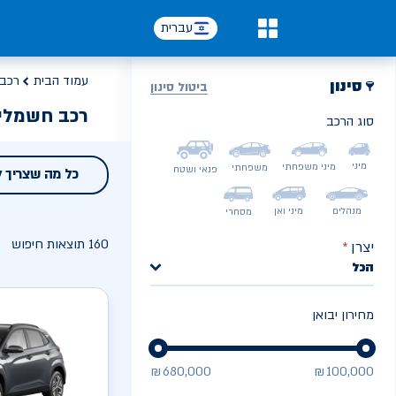
עברית
0
עמוד הבית
רכב 
סינון
ביטול סינון
רכב חשמלי
סוג הרכב
NEXT
מיני
מיני משפחתי
משפחתי
פנאי ושטח
כל מה שצריך 
מנהלים
מיני ואן
מסחרי
160
תוצאות חיפוש
יצרן
*
הכל
מחירון יבואן
₪
680,000
₪
100,000