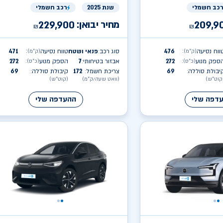
כב חשמלי
שנת 2025
רכב חשמלי
מחיר יבואן:
229,900
209,9
₪
₪
ווח נסיעה
476
סוג רכב
פנאי ושטח
טווח נסיעה
471
(ק״מ)
:
(ק״מ)
:
:
ספק מנוע
272
אבזור בטיחותי
7
הספק מנוע
272
(כ״ס)
:
(כ״ס)
:
:
יבולת סוללה
69
צריכת חשמל
172
קיבולת סוללה
69
:
:
:
קוט״ש)
(וואט שעה/ק״מ)
(קוט״ש)
דפה שלי
ההעדפה שלי