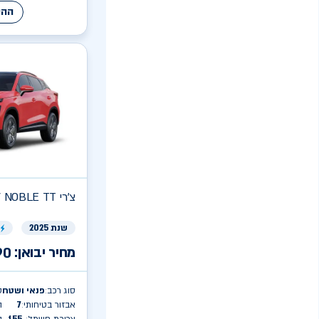
ההע
צ'רי
V NOBLE TT
שנת 2025
ר
מחיר יבואן:
90
סוג רכב
פנאי ושטח
ט
:
אבזור בטיחותי
7
ה
: