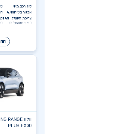
סוג רכב
מיני
טו
:
אבזור בטיחותי
4
הס
:
צריכת חשמל
143
קי
:
(וואט שעה/ק״מ)
(ק
ההע
וולוו
ONG RANGE
PLUS EX30