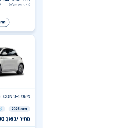
צריכת חשמל
155
ק
:
(וואט שעה/ק״מ)
(
ההע
פיאט
E ICON 3+1
שנת 2025
ר
מחיר יבואן:
00