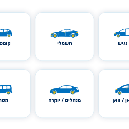
נגיש
חשמלי
קומפק
ן / וואן
מנהלים / יוקרה
מסחר