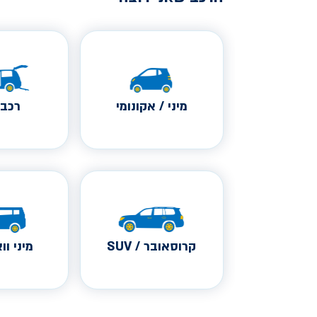
מיני / אקונומי
רכב 
קרוסאובר / SUV
מיני ווא