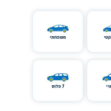
טי
משפחתי
י
7 פלוס