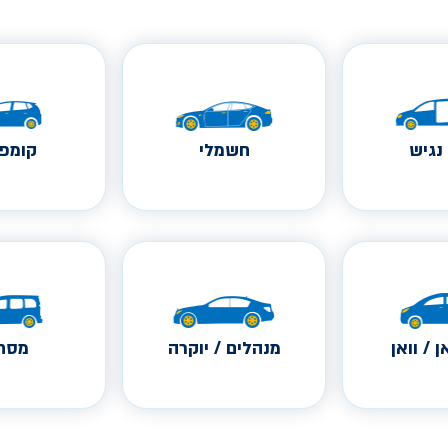
נגיש
חשמלי
קומפק
ן / וואן
מנהלים / יוקרה
מסחר