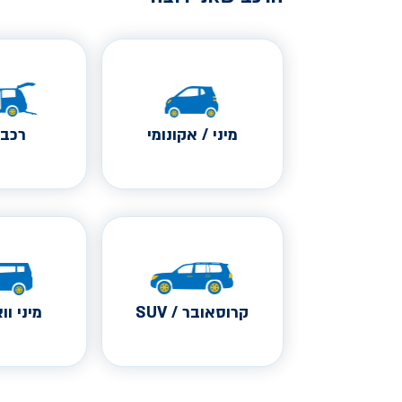
מיני / אקונומי
רכב 
קרוסאובר / SUV
מיני ווא