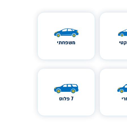
טי
משפחתי
י
7 פלוס