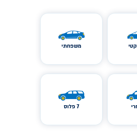
טי
משפחתי
י
7 פלוס