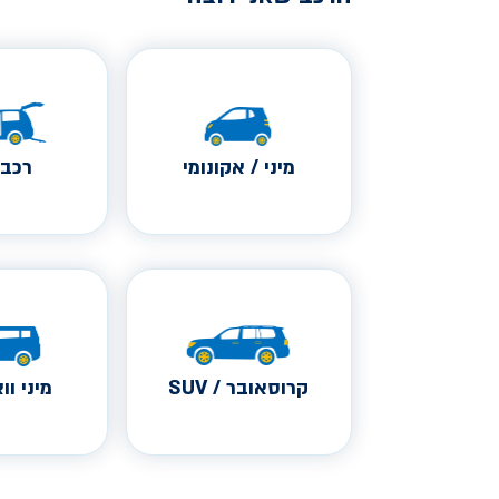
מיני / אקונומי
רכב 
קרוסאובר / SUV
מיני ווא