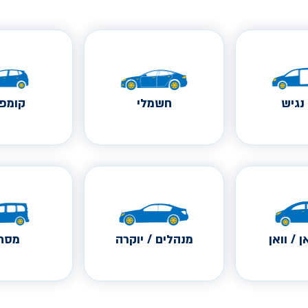
נגיש
חשמלי
קומפק
ן / וואן
מנהלים / יוקרה
מסחר