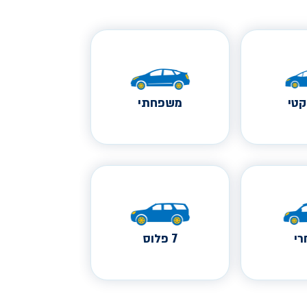
טי
משפחתי
י
7 פלוס