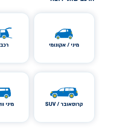
מיני / אקונומי
רכב 
קרוסאובר / SUV
מיני ווא