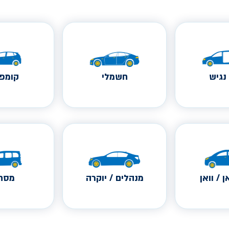
נגיש
חשמלי
קומפק
ן / וואן
מנהלים / יוקרה
מסחר