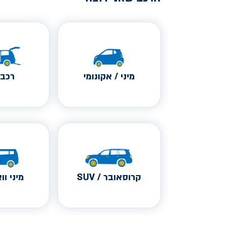
מיני / אקונומי
רכב 
קרוסאובר / SUV
מיני ווא