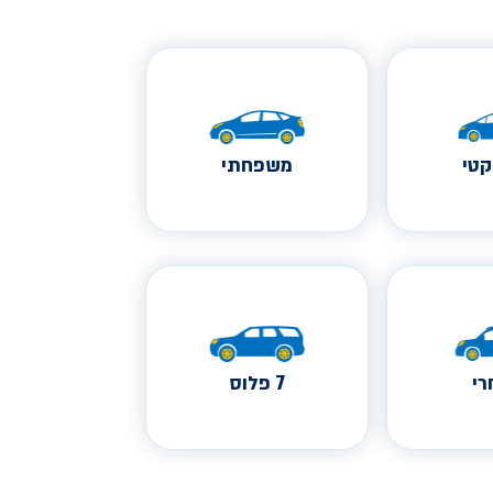
טי
משפחתי
י
7 פלוס