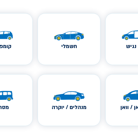
נגיש
חשמלי
קומפק
ן / וואן
מנהלים / יוקרה
מסחר