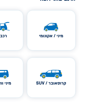
מיני / אקונומי
רכב 
קרוסאובר / SUV
מיני ווא