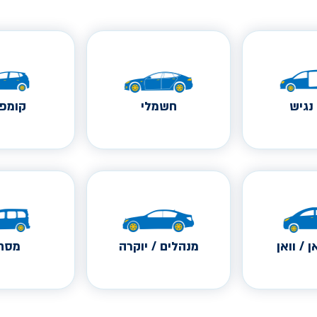
נגיש
חשמלי
קומפק
ן / וואן
מנהלים / יוקרה
מסחר