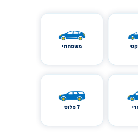
טי
משפחתי
י
7 פלוס