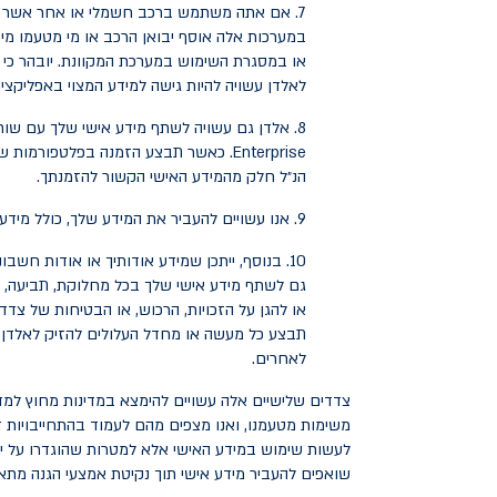
7. אם אתה משתמש ברכב חשמלי או אחר אשר הש
במערכות אלה אוסף יבואן הרכב או מי מטעמו מי
או במסגרת השימוש במערכת המקוונת. יובהר כי אל
לאלדן עשויה להיות גישה למידע המצוי באפליקצ
8. אלדן גם עשויה לשתף מידע אישי שלך עם שותפיה העסקיים ברחבי העולם אשר מציעים או מפרסמים את שירותינו. שותפים עסקיים אלה עשויים גם לכלול חברות מקבוצת החברות
Enterprise
. כאשר תבצע הזמנה בפלטפורמות של 
הנ״ל חלק מהמידע האישי הקשור להזמנתך.
9. אנו עשויים להעביר את המידע שלך, כולל מידע אישי, בקשר עם מיזוג בין חברות, איחוד, מכירת נכסים קשורים או פיצול חברה, או שינוי מהותי אחר במבנה התאגידי.
10. בנוסף, ייתכן שמידע אודותיך או אודות חשב
גם לשתף מידע אישי שלך בכל מחלוקת, תביעה, דר
או להגן על הזכויות, הרכוש, או הבטיחות של צד
תבצע כל מעשה או מחדל העלולים להזיק לאלדן, ל
לאחרים.
צדדים שלישיים אלה עשויים להימצא במדינות מחוץ למדי
משימות מטעמנו, ואנו מצפים מהם לעמוד בהתחייבויות ד
לעשות שימוש במידע האישי אלא למטרות שהוגדרו על ידינ
שואפים להעביר מידע אישי תוך נקיטת אמצעי הגנה מתאי