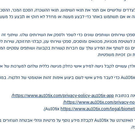
 לצדדים שלישיים אם תפר את תנאי השימוש, תנאי ההשכרה, הסכם המכר, ההסכ
מה או אם תשתמש באתר כדי לבצע מעשה או מחדל לא חוקי או תבצע כל מעשה א
פקי שירותים ושותפים שונים כדי לשפר ולספק את השירותים שלנו. שיתוף זה כו
לשטיפת מכוניות, מכונאים ומוסכים, ספקי שירותי ענן, קבלני תחזוקה, שירות
ויים גם לשתף את המידע שלך עם חברות קשורות בקבוצה ושותפים עסקיים המס
 וכן זכויות משפטיות.
6. אלדן עשויה להעסיק את ספק השירות החיצוני Au10tix כדי לעבד מידע אישי לשם ביצוע אימות זהות א
https://www.au10tix.com/privacy-policy-au10tix-app/
https://www.au10tix.com/privacy-not
https://www.au10tix.com/legal/biometr