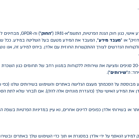
י, כגון חוק הגנת הפרטיות, התשמ"א-1981 ("
החוק
") וה-
GPDR
, מבחינים ל
זיק" או "
מעבד מידע
", המעבד את המידע מטעם בעל השליטה במידע. ככל שחו
חות הנדרשים לצורך ההתקשרות החוזית עם אלדן. ביחס למידע זה, אנו נוט
לאלדן צי של כ-30,000 כלי רכב והיא מפעילה למעלה מ-20 סניפים ומציעה את שירותיה ללקוחות במגוון רחב של ת
יחד: ה"
שירותים
").
דע מבוססת על הסכמתך מעצם הגלישה באתרים והשימוש בשירותים שלנו (כפי שיו
ן את המידע האישי שלך (כהגדרת מונחים אלה להלן). אם תבחר שלא לתת הסכמת
ר או בשירותי אלדן כפופים לדינים אחרים, נא עיין במדיניות הפרטיות בשפה הא
 למידע הנאסף על ידי אלדן במסגרת או תוך כדי השימוש שלך באתרים ובשירות