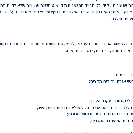
בות שנוצרות על ידי כלי הבינה המלאכותית הן אוטומטיות ועשויות שלא להיות ת
 מידע שאתם מעלים לכלי הבינה המלאכותית (״
קלט
״). פלטים מסופקים על בסיס
ץ או המלצה.
 כדי לאפשר את השימוש באתרים, לספק את השירותים שביקשת, לטפל בבקשותי
ידע האמור, בין היתר, למטרות הבאות:
השירותים;
שי אגרה ונתיבים מהירים;
ה ללקוחות במקרה הצורך;
לקוחות וביצוע פעילויות של אנליטיקה ו/או שיווק ישיר;
ם, לרבות ניתוח סטטיסטי של מכירות;
בחינת המוצרים הנמכרים;