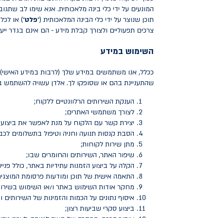
המונעים על ידי כלי בינה מלאכותית. אנא שימו לב שתגו
תוכן שנוצר על ידי כלי הבינה המלאכותית (״
פלט
״) או לכל
צרכים תפעוליים ולצורך קבלת מידע - הם אינם בגדר ייעו
השימוש במידע
ככלל, אנו משתמשים במידע שלך (לרבות במידע האישי)
שהתעניינת בהם או שסופקו לך. אלדן עשויה להשתמש במ
הענקת השירותים הרלוונטיים ללקוח;
לצורך משתמשי האתרים;
יצירת קשר עם הלקוח על מנת לאפשר את ביצוע 
הסבת קנסות תנועה וחניה וטיפול בתשלומים לכבי
מתן שירות לקוחות;
שיפור האתר, השירותים והחומרים שבו;
הקלה על ביצוע הזמנות עתידיות באתר, כולל פניי
התאמה אישית של תוכן ומודעות פרסומת המוצגים ל
מחקר אודות השימוש באתר ו/או השימוש בשירותי
איסוף נתונים על הכמות והזמינות של השירותים ו
ביצוע סקרי שביעות רצון;