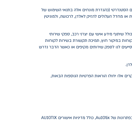
ם הסטנדרטי (כהגדרת מונחים אלה בתנאי השימוש של
ו מחדל העלולים להזיק לאלדן, לרכושה, ולמוניטין
לל שיתוף מידע אישי עם יצרני רכב, ספקי שירותי
 לקוחות במיקור חוץ, תמיכת תקשורת בשירות לקוחות
ייעים לנו לספק שירותים מקיפים או כאשר הדבר נדרש
וטומטי של הלקוח. במקרים אלו יחולו הוראות הפרטיות הנוספות הבאות,
באתר האינטרנט של Au10tix לקבלת מידע נוסף על פרטיות ונהלי אבטחה השזורים בפתרונות של Au10tix, כולל מדיניות אישורים AU10TIX