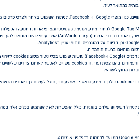
ותית כמתואר לעיל.
M
Google Tag לניתוח מידע אנונימי, סטטיסטי ומצרפי אודות התנועה והפעילות באתר.
כלים אלו משמשים את אלדן גם לצרכי פרסום ושיווק באתר וברחבי הרשת
Googl
וכן בדיווח על דמוגרפיה ותחומי עניין ב
Analytics
.
רסום מותאם ברשתות המדיה
.
הכלים (
Google
ו-
Facebook
) עושות שימוש בכלי ניטור מסוג
cookies
והעמודים בהם צפית ועוד. ה-
cookies
עשויים לאפשר לאותם צדדים שלישיים ל
ברות מחוץ לישראל.
ב-
cookies
שלהן ובמידע הנאסף באמצעותם, תוכל לעשות כן באתרים הרשמיים 
 לניהול השימוש שלהם בעוגיות, כולל האפשרות לא להשתמש בכלים אלה במהל