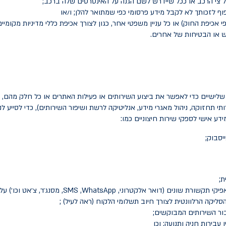
ל צי הרכב או ככל שיידרש לשם הגנה על האינטרסים שלה ברכב;
וף לזכותך לא לקבל מידע פרסומי כפי שמתואר להלן; ו/או
אכיפת החוק) או כל עניין משפטי אחר, כגון לצורך אכיפת כללי מדיניות מקומיי
וש או הבטיחות של אחרים.
ישיים כדי לאפשר את ביצוע השירותים או פעילות האתרים או כל חלק מהם, כד
ירותי תחזוקה, ניהול מאגרי מידע, אנליטיקה לרשת ושיפור השירותים), כדי לסייע
ידע אישי לספקי שירות חיצוניים כמו:
יסבוק;
SMS
, מסנג׳ר, צ׳אט וכו׳) 
יקה הרלוונטית לצורך חיוב תשלומי הלקוח (ראה לעיל) ;
ור השירותים המבוקשים;
עבירות חניה ותנועה; וכן