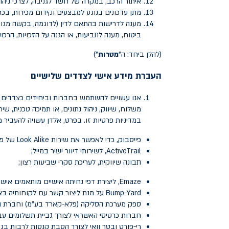
איתור הרכב, במקרה של חשד לגניבה, לצרכי ניהו
מתן עדכונים בנוגע למבצעים וקידום מכירות, בכפ
מענה לדרישות בהתאם לדין (לדוגמה, בקשה מגופי 
ביטוח, מענה לתביעות, או הגנה על הזכויות, הרכ
(להלן ביחד: ה"
מטרות
")
העברת מידע אישי לצדדים שלישיים
אנו עשויים להשתמש בחברות וביחידים כצדדים של
משלוח, שיווק, ניהול נתונים, או תמיכה טכנית, ש
במדיניות פרטיות זו. בפרט, אלדן עשויה להעביר מ
פייסבוק, כדי לאפשר את שירות
Look Alike
של פי
ActiveTrail
, לשירותי דיוור ישיר במייל;
תבונה שיווקית, לעריכת סקרי שביעות רצון;
Emaze, ליצירת דפי נחיתה אישיים מותאמים אישית;
Bump-Yard על מנת ליצור קשר עם לקוחותיה באפיקי תקשורת שונים (דואר אלקטרוני, WhatsApp,
ספק מערכת הסליקה (פלא-קארד בע"מ) וחברת הסל
חברות כרטיסי האשראי לצורך גביית תשלומים עב
רי-פורט ובטר וואי לצורך הסבת קנסות לרבות בגין 