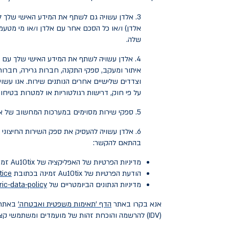
3. אלדן עשויה גם לשתף את המידע האישי שלך
אלדן) ו/או כל הסכם אחר עם אלדן ו/או מי מטע
שלה.
4. אלדן עשויה לשתף את המידע האישי שלך עם ס
איתור ומעקב, ספקי התקנה, חברות גרירה, חברות 
וצדדים שלישיים אחרים הנותנים שירות. אנו עש
על פי חוק, דרישות רגולטוריות או למטרות בטיחות
5. ספקי שירות מסוימים במערכות המחשוב של אלדן עשויים לקבל גישה למידע אישי כחלק מגישה כללית שלהם למערכות של אלדן.
בהתאם להקשר:
מדיניות הפרטיות של האפליקציה של Au10tix זמינה בכתובת
הודעת הפרטיות של Au10tix זמינה בכתובת
ice/
מדיניות הנתונים הביומטריים של Au10tix
ic-data-policy/
אנא בקרו באתר
הדף 'תאימות משפטית ואבטחה'
(IDV) להרשמה והוכחת זהות של מועמדים ומשתמשי קצה.