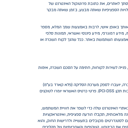
סתך לאתרים, את כתובת פרוטוקול האינטרנט של
ילויות הספציפיות שאתה מבצע, בזמן שאתה מבקר
אותך באופן אישי, לרבות באמצעות שמך המלא, מספר
, מידע דמוגרפי, מידע פיננסי ואשראי, תמונות סלפי
 באמצעותו השתמשת באתר. ככל שהנך לקוח השכרה או
, פנייה לשירות לקוחות, חתימה על הסכם השכרה, אימות
רה, יועברו לספק מערכת הסליקה (פלא קארד בע"מ)
ולחברת הסליקה הרלוונטית לצורך חיוב תשלומי הלקוח, ויישמרו על ידי ספק מערכת הסליקה בהתאם לחוק ולסטנדרטים המקובלים (לרבות תקן PCI-DSS). פרטי כרטיס האשראי יומרו לטוקנים
באתרי האינטרנט שלה כדי לשפר את חוויית המשתמש,
ה מלאכותית, תקבלו הודעה ספציפית, ואינטראקציות
ם לסטנדרטים מקובלים בתעשייה ולדרישות החוק, והוא
טיח את הביטחון, השקיפות והאחריותיות של תהליכים