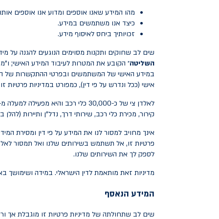
מהו המידע שאנו אוספים ומדוע אנו אוספים אותו.
כיצד אנו משתמשים במידע.
זכויותיך ביחס לאיסוף מידע.
שים לב שחוקים ותקנות מסוימים הנוגעים להגנה על מידע איש
השליטה
״ הקובע את המטרות לעיבוד המידע האישי; ו"מח
במידע האישי של המשתמשים ובפרטי ההתקשרות של הלקו
אישי (ככל ונדרש על פי דין), כמפורט במדיניות פרטיות זו.
קירור, מכירת כלי רכב, שירותי דרך, נדל"ן ותיירות (להלן ב
אינך מחויב למסור לנו את המידע על פי דין ומסירת המי
פרטיות זו, אל תשתמש בשירותים שלנו ואל תמסור לאלד
לספק לך את השירותים שלנו.
מדיניות זאת מותאמת לדין הישראלי. במידה ושימושך באת
המידע
הנאסף
שים לב שתחולתה של מדיניות פרטיות זו מוגבלת אך ורק