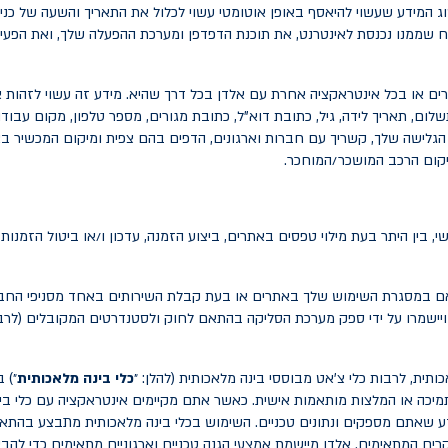
המידע שעשוי להיאסף באופן אוטומטי עשוי לכלול את התאריך והשעה של כני
ח שממנו נכנסת לאינטרנט, את תוכנת הדפדפן ומערכת ההפעלה שלך, ואת הפע
ים או בכל אינטראקציה אחרת עם אלדן בכל דרך שהיא. מידע זה עשוי לזהות 
תשלום, תאריך לידה, גיל, כתובת דוא"ל, כתובת מגורים, מספר טלפון, מקום עבודה
י הגלישה שלך, קשריך עם חברות וארגונים, הדפים בהם צפית ומיקום המכשיר
מיקום הרכב המושכר/המוחכר.
 בין היתר בעת מילוי טפסים באתרים, ביצוע הזמנה, עדכון ו/או ביטול הזמנות
ן אם במסגרת השימוש שלך באתרים או בעת קבלת השירותים באחד מסניפי החב
תית, לרבות כלי צ'אט מבוססי בינה מלאכותית (להלן: ״
כלי בינה מלאכותית
״) 
מיכה או המלצות מותאמות אישית. כאשר אתם מקיימים אינטראקציה עם כלי בינ
מידע שאתם מספקים ונתונים טכניים. השימוש בכלי בינה מלאכותית מתבצע בהתא
רים המתאימים. אלדן מיישמת אמצעי הגנה טכניים וארגוניים מתאימים כדי להב