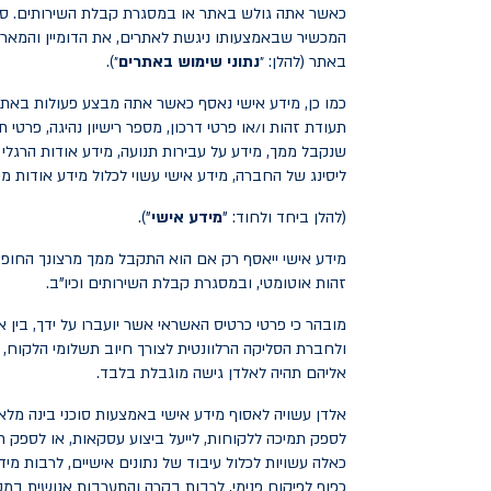
כאשר אתה גולש באתר או במסגרת קבלת השירותים. סוג 
המכשיר שבאמצעותו ניגשת לאתרים, את הדומיין והמאר
באתר (להלן: ״
נתוני שימוש באתרים
״).
כמו כן, מידע אישי נאסף כאשר אתה מבצע פעולות באתר
תעודת זהות ו/או פרטי דרכון, מספר רישיון נהיגה, פרטי 
שנקבל ממך, מידע על עבירות תנועה, מידע אודות הרגל
ליסינג של החברה, מידע אישי עשוי לכלול מידע אודות 
(להלן ביחד ולחוד: "
מידע אישי
").
מידע אישי ייאסף רק אם הוא התקבל ממך מרצונך החופשי,
זהות אוטומטי, ובמסגרת קבלת השירותים וכיו"ב.
מובהר כי פרטי כרטיס האשראי אשר יועברו על ידך, בי
אליהם תהיה לאלדן גישה מוגבלת בלבד.
אלדן עשויה לאסוף מידע אישי באמצעות סוכני בינה מלאכו
לספק תמיכה ללקוחות, לייעל ביצוע עסקאות, או לספק ת
כאלה עשויות לכלול עיבוד של נתונים אישיים, לרבות 
כפוף לפיקוח פנימי, לרבות בקרה והתערבות אנושית במק