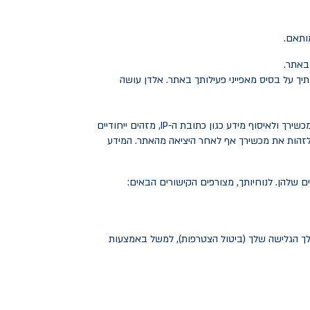
.
 (בעזרת AdWords) אשר עשוי להיות מותאם להעדפותיך על בסיס מאפייני פעילותך באתר. אלדן עושה
לזיהוי מכשירך ולאיסוף מידע כגון כתובת ה-IP, מזהים ייחודיים
זהות את מכשירך אף לאחר היציאה מהאתר. המידע
שלהן. לנוחיותך, מצורפים הקישורים הבאים
:
ך הגלישה שלך (ביטול הצטרפות), למשל באמצעות