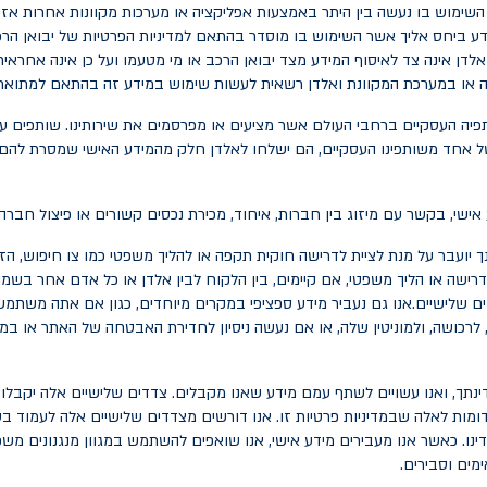
ימוש בו נעשה בין היתר באמצעות אפליקציה או מערכות מקוונות אחרות אזי 
דע ביחס אליך אשר השימוש בו מוסדר בהתאם למדיניות הפרטיות של יבואן ה
דן אינה צד לאיסוף המידע מצד יבואן הרכב או מי מטעמו ועל כן אינה אחראית לא
יה או במערכת המקוונת ואלדן רשאית לעשות שימוש במידע זה בהתאם למתואר ב
אחד משותפינו העסקיים, הם ישלחו לאלדן חלק מהמידע האישי שמסרת להם. ב
ונך יועבר על מנת לציית לדרישה חוקית תקפה או להליך משפטי כמו צו חיפוש, הז
ישה או הליך משפטי, אם קיימים, בין הלקוח לבין אלדן או כל אדם אחר בשמה 
דים שלישיים.אנו גם נעביר מידע ספציפי במקרים מיוחדים, כגון אם אתה משת
רכושה, ולמוניטין שלה, או אם נעשה ניסיון לחדירת האבטחה של האתר או במקר
נתך, ואנו עשויים לשתף עמם מידע שאנו מקבלים. צדדים שלישיים אלה יקבלו 
ומות לאלה שבמדיניות פרטיות זו. אנו דורשים מצדדים שלישיים אלה לעמוד ב
ו. כאשר אנו מעבירים מידע אישי, אנו שואפים להשתמש במגוון מנגנונים משפטיי
מים וסבירים.