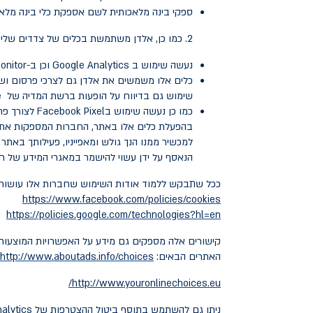
ספקי בינה מלאכותית לשם אספקת כלי בינה מלאכ
2. כמו כן, אלדן משתמשת בכלים של צדדים שלישיים, כגון מוצרי Google ו- Facebook, לניתוח השימוש באתר ולצרכי פרסום מותאם
נעשה שימוש ב Google Analytics וכן ב-
onitor
שימוש גם בדיווח על הופעות ברשת המדיה של
e
כמו כן נעשה שימוש ב
Facebook Pixel
לצורך פ
בהפעלת כלים אלו באתר, החברות המספקות את 
למכשיר ממנו הנך גולש ומאפייניו, פעילותך באתר 
הנאסף על ידן עשוי להישמר במאגרי המידע של ח
ככל שתבקש ללמוד אודות השימוש שחברות אלו עושות 
https://www.facebook.com/policies/cookies
https://policies.google.com/technologies?hl=en
קישורים אלה מספקים גם מידע על האפשרויות המוצעות
האתרים הבאים:
http://www.aboutads.info/choices/
http://www.youronlinechoices.eu/
ניתן גם להשתמש בתוסף ביטול ההצטרפות של Google Analytics המיועד להתקנה בדפדפני אינטרנט.