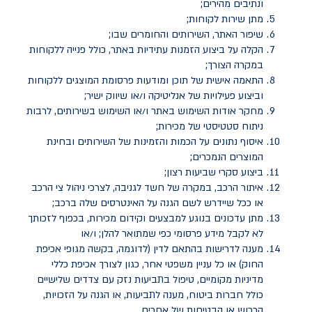
ונתיבים מהירים;
מתן שירות לקוחות;
שיפור האתר, השירותים והחומרים שבו;
הקלה על ביצוע הזמנות עתידיות באתר, כולל פנייה ללקוחות
במקרה הצורך;
התאמה אישית של תוכן ומודעות פרסומת המוצגים ללקוחות
וביצוע פעילויות של אנליטיקה ו/או שיווק ישיר;
מחקר אודות השימוש באתר ו/או השימוש בשירותים, לרבות
ניתוח סטטיסטי של מכירות;
איסוף נתונים על הכמות והזמינות של השירותים ובחינת
המוצרים הנמכרים;
ביצוע סקרי שביעות רצון;
איתור הרכב, במקרה של חשד לגניבה, לצרכי ניהול צי הרכב
או ככל שיידרש לשם הגנה על האינטרסים שלה ברכב;
מתן עדכונים בנוגע למבצעים וקידום מכירות, בכפוף לזכותך
לא לקבל מידע פרסומי כפי שמתואר להלן; ו/או
מענה לדרישות בהתאם לדין (לדוגמה, בקשה מגופי אכיפת
החוק) או כל עניין משפטי אחר, כגון לצורך אכיפת כללי
מדיניות מקומיים, טיפול בתביעות נזק עם צדדים שלישיים
כולל חברות ביטוח, מענה לתביעות, או הגנה על הזכויות,
הרכוש או הבטיחות של אחרים.