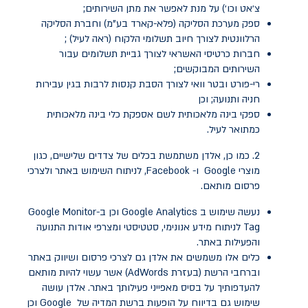
צ׳אט וכו׳) על מנת לאפשר את מתן השירותים;
ספק מערכת הסליקה (פלא-קארד בע"מ) וחברת הסליקה
הרלוונטית לצורך חיוב תשלומי הלקוח (ראה לעיל) ;
חברות כרטיסי האשראי לצורך גביית תשלומים עבור
השירותים המבוקשים;
רי-פורט ובטר וואי לצורך הסבת קנסות לרבות בגין עבירות
חניה ותנועה; וכן
ספקי בינה מלאכותית לשם אספקת כלי בינה מלאכותית
כמתואר לעיל.
2. כמו כן, אלדן משתמשת בכלים של צדדים שלישיים, כגון
מוצרי Google ו- Facebook, לניתוח השימוש באתר ולצרכי
פרסום מותאם
.
נעשה שימוש ב Google Analytics וכן ב-
Monitor
Google
Tag לניתוח מידע אנונימי, סטטיסטי ומצרפי אודות התנועה
והפעילות באתר.
כלים אלו משמשים את אלדן גם לצרכי פרסום ושיווק באתר
וברחבי הרשת (בעזרת AdWords) אשר עשוי להיות מותאם
להעדפותיך על בסיס מאפייני פעילותך באתר. אלדן עושה
שימוש גם בדיווח על הופעות ברשת המדיה של
Google
וכן