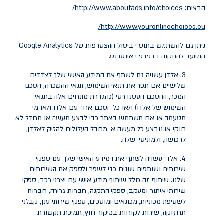
הבאים:
http://www.aboutads.info/choices/
http://www.youronlinechoices.eu/
ניתן גם להשתמש בתוסף ביטול ההצטרפות של Google Analytics
המיועד להתקנה בדפדפני אינטרנט.
3. אלדן עשויה גם לשתף את המידע האישי שלך לצדדים
שלישיים אם תפר את תנאי השימוש, תנאי ההשכרה, הסכם
המכר, ההסכם הסטנדרטי (כהגדרת מונחים אלה בתנאי
השימוש של אלדן) ו/או כל הסכם אחר עם אלדן ו/או מי
מטעמה או אם תשתמש באתר כדי לבצע מעשה או מחדל לא
חוקי או תבצע כל מעשה או מחדל העלולים להזיק לאלדן,
לרכושה, ולמוניטין שלה.
4. אלדן עשויה לשתף את המידע האישי שלך עם ספקי
שירותים ושותפים שונים כדי לשפר ולספק את השירותים
שלנו. שיתוף זה כולל שיתוף מידע אישי עם יצרני רכב, ספקי
שירותי איתור ומעקב, ספקי התקנה, חברות גרירה, חברות
לשטיפת מכוניות, מכונאים ומוסכים, ספקי שירותי ענן, קבלני
תחזוקה, שירות לקוחות במיקור חוץ, תמיכת תקשורת