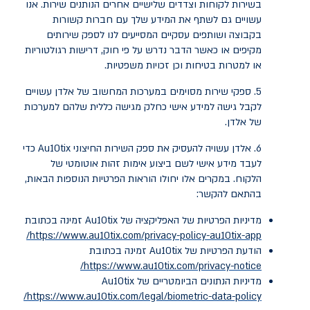
בשירות לקוחות וצדדים שלישיים אחרים הנותנים שירות. אנו
עשויים גם לשתף את המידע שלך עם חברות קשורות
בקבוצה ושותפים עסקיים המסייעים לנו לספק שירותים
מקיפים או כאשר הדבר נדרש על פי חוק, דרישות רגולטוריות
או למטרות בטיחות וכן זכויות משפטיות.
5. ספקי שירות מסוימים במערכות המחשוב של אלדן עשויים
לקבל גישה למידע אישי כחלק מגישה כללית שלהם למערכות
של אלדן.
6. אלדן עשויה להעסיק את ספק השירות החיצוני Au10tix כדי
לעבד מידע אישי לשם ביצוע אימות זהות אוטומטי של
הלקוח. במקרים אלו יחולו הוראות הפרטיות הנוספות הבאות,
בהתאם להקשר:
מדיניות הפרטיות של האפליקציה של Au10tix זמינה בכתובת
https://www.au10tix.com/privacy-policy-au10tix-app/
הודעת הפרטיות של Au10tix זמינה בכתובת
https://www.au10tix.com/privacy-notice/
מדיניות הנתונים הביומטריים של Au10tix
https://www.au10tix.com/legal/biometric-data-policy/