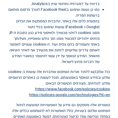
בדיווח על דמוגרפיה ותחומי עניין ב
Analytics
.
כמו כן נעשה שימוש ב
Facebook Pixel
לצורך פרסום מותאם
ברשתות המדיה
.
בהפעלת כלים אלו באתר, החברות המספקות את הכלים
(
Google
ו-
Facebook
) עושות שימוש בכלי ניטור
מסוג
cookies
לזיהוי מכשירך ולאיסוף מידע כגון כתובת ה-IP,
מזהים ייחודיים למכשיר ממנו הנך גולש ומאפייניו, פעילותך
באתר והעמודים בהם צפית ועוד. ה-
cookies
עשויים לאפשר
לאותם צדדים שלישיים לזהות את מכשירך אף לאחר היציאה
מהאתר. המידע הנאסף על ידן עשוי להישמר במאגרי המידע
של חברות מחוץ לישראל.
ככל שתבקש ללמוד אודות השימוש שחברות אלו עושות ב-
cookies
שלהן ובמידע הנאסף באמצעותם, תוכל לעשות כן באתרים הרשמיים
שלהן. לנוחיותך, מצורפים הקישורים הבאים
:
https://www.facebook.com/policies/cookies
https://policies.google.com/technologies?hl=en
קישורים אלה מספקים גם מידע על האפשרויות המוצעות לניהול
השימוש שלהם בעוגיות, כולל האפשרות לא להשתמש בכלים אלה
במהלך הגלישה שלך (ביטול הצטרפות), למשל באמצעות האתרים