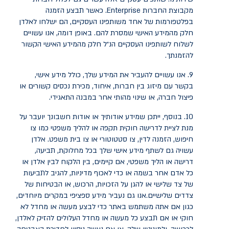
מקבוצת החברות
Enterprise
. כאשר תבצע הזמנה
בפלטפורמות של אחד משותפינו העסקיים, הם ישלחו לאלדן
חלק מהמידע האישי שמסרת להם. באופן דומה, אנו עשויים
לשלוח לשותפינו העסקיים הנ״ל חלק מהמידע האישי הקשור
להזמנתך.
9. אנו עשויים להעביר את המידע שלך, כולל מידע אישי,
בקשר עם מיזוג בין חברות, איחוד, מכירת נכסים קשורים או
פיצול חברה, או שינוי מהותי אחר במבנה התאגידי.
10. בנוסף, ייתכן שמידע אודותיך או אודות חשבונך יועבר על
מנת לציית לדרישה חוקית תקפה או להליך משפטי כמו צו
חיפוש, הזמנה לדין, צו סטטוטורי או צו בית משפט. אלדן
עשויה גם לשתף מידע אישי שלך בכל מחלוקת, תביעה,
דרישה או הליך משפטי, אם קיימים, בין הלקוח לבין אלדן או
כל אדם אחר בשמה או כדי לאכוף מדיניות, להגיב לתביעות
של צד שלישי או להגן על הזכויות, הרכוש, או הבטיחות של
צדדים שלישיים.אנו גם נעביר מידע ספציפי במקרים מיוחדים,
כגון אם אתה משתמש באתר כדי לבצע מעשה או מחדל לא
חוקי או אם תבצע כל מעשה או מחדל העלולים להזיק לאלדן,