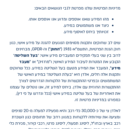
מדיניות הפרטיות שלנו מפרטת לגבי הנושאים הבאים:
מהו המידע שאנו אוספים ומדוע אנו אוספים אותו.
כיצד אנו משתמשים במידע.
זכויותיך ביחס לאיסוף מידע.
שים לב שחוקים ותקנות מסוימים הנוגעים להגנה על מידע אישי, כגון
חוק הגנת הפרטיות, התשמ"א-1981 ("
החוק
") וה-
GPDR
, מבחינים
לרוב בין שני בעלי תפקידים המעבדים מידע אישי: ״
בעל השליטה
״
הקובע את המטרות לעיבוד המידע האישי; ו"מחזיק" או "
מעבד
מידע
", המעבד את המידע מטעם בעל השליטה במידע. ככל שחוקים
ותקנות אלה חלים, אלדן היא ״בעלת השליטה״ במידע האישי של
המשתמשים ובפרטי ההתקשרות של הלקוחות הנדרשים לצורך
ההתקשרות החוזית עם אלדן. ביחס למידע זה, אנו נוטלים על עצמנו
את האחריות של בעל שליטה במידע אישי (ככל ונדרש על פי דין),
כמפורט במדיניות פרטיות זו.
לאלדן צי של כ-30,000 כלי רכב והיא מפעילה למעלה מ-20 סניפים
ומציעה את שירותיה ללקוחות במגוון רחב של תחומים כגון השכרת
רכב בארץ ובחו"ל, ליסינג תפעולי, ליסינג פרטי, רכבי קירור, מכירת כלי