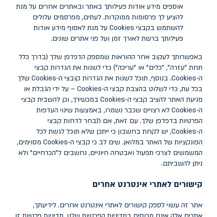
אוספים מידע אודות פעילותך באתר ובאתרים אחרים על מנת
להציע לך פרסומות ממוקדות. לעתים, מפרסמים עלולים
להשתמש בקבצי
Cookies
על מנת לאסוף מידע אודות
פעילותך ברשת לאורך זמן ועל פני אתרים שונים.
באפשרותך לעקוב אחר ההוראות שמספק הדפדפן שלך (בדרך כלל
תחת "עזרה", "כלים" או "עריכה") כדי לשנות את הגדרות קבצי
ה-
Cookies
. בנוסף, תוכל לשנות את הגדרות קובצי ה-
Cookies
שלך
בכל עת, כדי לשלוט בהצבת קבצי ה-
Cookies
– על ידי הגבלת או
מניעת האתר להציב קבצי ה-
Cookies
במכשירך, וכן להשבית קבצי
ה-
Cookies
לא רצויים שכבר נשמרו, באמצעות שינוי העדפות
הפרטיות בדפדפן שלך. עם זאת, אם תבחר לדחות קבצי
ה-
Cookies
, יש לקחת בחשבון כי ייתכן שלא תוכל לגשת לכל
הפונקציות של האתר במלואן. שים לב כי קבצי ה-
Cookies
מסוימים,
המשמשים לצרכי תפעול ואבטחה חיוניים, נחשבים ל"הכרחיים" ולא
ניתן להשביתם.
קישורים לאתרי אינטרנט אחרים
אתר זה עשוי לספק קישורים לאתרי אינטרנט אחרים. לידיעתך,
אתרים אלה אינם מכוסים במדיניות הפרטיות שלנו. מדיניות פרטיות זו