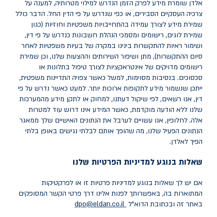
אלדן שומרת מידע לפרק הזמן הנדרש למילוי מטרותיה, למענה על
צרכיה העסקיים הסבירים, או כפי שנדרש על פי הדין החל. הדבר כולל
שמירת מידע לצורך עמידה בהתחייבויות משפטיות וחוזיות (כגון
שמירת לוגים, רישומים ומסמכי הנהלת חשבונות כנדרש על פי דין,
ושימור ראיות להתקשרות בינינו במקרה של בעיות משפטיות לאחר
סיום ההתקשרות), מתן ושיפור השירותים וההצעות שלנו, וכן שמירת
רישומים מדויקים של אינטראקציות לצורך טיפול בתלונות או
סכסוכים. בנסיבות מסוימות, למשל כאשר צפויה התדיינות משפטית,
ייתכן שנשמור מידע לתקופות ארוכות יותר. למעט כאשר נדרש על פי
דין, אנו רשאים, לפי שיקול דעתנו, למחוק או לתקן מידע מהמערכות
שלנו ללא הודעה מוקדמת, כאשר המידע אינו דרוש עוד למטרות
אלה. לחלופין, אנו עשויים לערבל את הנתונים האישיים שלך ממאגר
הנתונים הפעיל שלנו, מה שהופך אותם לבלתי נגישים באופן בלתי
הפיך לאלדן.
שאלות בנוגע למדיניות הפרטיות שלנו
אם יש לך שאלות בנוגע למדיניות פרטיות זו או לפרקטיקות
המתוארות בה, באפשרותך לפנות אלינו דרך פרטי הקשר המסופקים
באתר זה ובכתובת הדוא"ל
dpo@eldan.co.il