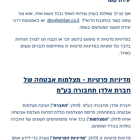
יצירת קשר
אם יש לך שאלות בעניין שירותי האתר ובכל נושא אחר, אנא צור
עימנו קשר בכתובת הדוא"ל
dpo@eldan.co.il
או באמצעות דרכי
יצירת הקשר המופיעים באתר.
במדיניות פרטיות זו שימוש בלשון זכר או נקבה הנו לצורך הנוחות
בלבד וכל התניות במדיניות פרטיות זו מתייחסות לגברים ונשים
כאחד.
מדיניות פרטיות - מצלמות אבטחה של
חברת אלדן תחבורה בע"מ
חברת אלדן תחבורה בע"מ (להלן: "
החברה
") הציבה מצלמות
אבטחה במתחמיה; פריסת המצלמות כוללת לפחות מצלמת אבטחה
אחת (להלן: "
המצלמות
") בכל אחד מהמתחמים השונים של החברה
כתלות בגודל המתחם.
מדיניות פרטיות זו (להלן: "
מדיניות הפרטיות
") נוצרה כדי ליידע אותך