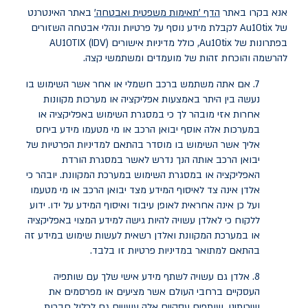
אנא בקרו באתר
הדף 'תאימות משפטית ואבטחה'
באתר האינטרנט
של Au10tix לקבלת מידע נוסף על פרטיות ונהלי אבטחה השזורים
בפתרונות של Au10tix, כולל מדיניות אישורים AU10TIX (IDV)
להרשמה והוכחת זהות של מועמדים ומשתמשי קצה.
7. אם אתה משתמש ברכב חשמלי או אחר אשר השימוש בו
נעשה בין היתר באמצעות אפליקציה או מערכות מקוונות
אחרות אזי מובהר לך כי במסגרת השימוש באפליקציה או
במערכות אלה אוסף יבואן הרכב או מי מטעמו מידע ביחס
אליך אשר השימוש בו מוסדר בהתאם למדיניות הפרטיות של
יבואן הרכב אותה הנך נדרש לאשר במסגרת הורדת
האפליקציה או במסגרת השימוש במערכת המקוונת. יובהר כי
אלדן אינה צד לאיסוף המידע מצד יבואן הרכב או מי מטעמו
ועל כן אינה אחראית לאופן עיבוד ואיסוף המידע על ידו. ידוע
ללקוח כי לאלדן עשויה להיות גישה למידע המצוי באפליקציה
או במערכת המקוונת ואלדן רשאית לעשות שימוש במידע זה
בהתאם למתואר במדיניות פרטיות זו בלבד.
8. אלדן גם עשויה לשתף מידע אישי שלך עם שותפיה
העסקיים ברחבי העולם אשר מציעים או מפרסמים את
שירותינו. שותפים עסקיים אלה עשויים גם לכלול חברות