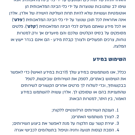
שימו לב שתגובות שנוצרות על ידי כלי הבינה המלאכותית הן
אוטומטיות ועשויות שלא להיות תחת השליטה הישירה של אלדן. אלדן
אינה אחראית לכל תוכן שנוצר על ידי כלי הבינה המלאכותית (״
פלט
״)
או לכל מידע שאתם מעלים לכלי הבינה המלאכותית (״
קלט
״). פלטים
מסופקים על בסיס הקלטים שלכם והם מיועדים אך ורק למטרות
נוחות, צרכים תפעוליים ולצורך קבלת מידע - הם אינם בגדר ייעוץ או
המלצה.
השימוש במידע
ככלל, אנו משתמשים במידע שלך (לרבות במידע האישי) כדי לאפשר
את השימוש באתרים, לספק את השירותים שביקשת, לטפל
בבקשותיך, וכדי לשלוח לך פרטים אחרים הקשורים לשירותים
שהתעניינת בהם או שסופקו לך. אלדן עשויה להשתמש במידע
האמור, בין היתר, למטרות הבאות:
הענקת השירותים הרלוונטיים ללקוח;
לצורך משתמשי האתרים;
יצירת קשר עם הלקוח על מנת לאפשר את ביצוע השירותים;
הסבת קנסות תנועה וחניה וטיפול בתשלומים לכבישי אגרה