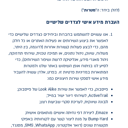
(להלן ביחד: ה"
מטרות
")
העברת מידע אישי לצדדים שלישיים
אנו עשויים להשתמש בחברות וביחידים כצדדים שלישיים כדי
לאפשר את ביצוע השירותים או פעילות האתרים או כל חלק
מהם, כדי לבצע פעולות קשורות אחרות (לדוגמה, בין היתר,
משלוח, שיווק, ניהול נתונים, או תמיכה טכנית, שירותי תחזוקה,
ניהול מאגרי מידע, אנליטיקה לרשת ושיפור השירותים), כדי
לסייע לנו בניתוח אופן השימוש באתר שלנו ולמטרות
המתוארות במדיניות פרטיות זו. בפרט, אלדן עשויה להעביר
מידע אישי לספקי שירות חיצוניים כמו:
פייסבוק, כדי לאפשר את שירות
Look Alike
של פייסבוק;
ActiveTrail
, לשירותי דיוור ישיר במייל;
תבונה שיווקית, לעריכת סקרי שביעות רצון;
Emaze, ליצירת דפי נחיתה אישיים מותאמים אישית;
Bump-Yard על מנת ליצור קשר עם לקוחותיה באפיקי
תקשורת שונים (דואר אלקטרוני, WhatsApp,
SMS
, מסנג׳ר,