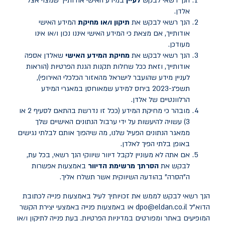
הנך רשאי לבקש
לעיין
במידע האישי אודותייך שמצוי אצל
אלדן.
הנך רשאי לבקש את
תיקון
ו/או מחיקת
המידע האישי
אודותייך, אם מצאת כי המידע האישי איננו נכון ו/או אינו
מעודכן.
הנך רשאי לבקש את
מחיקת המידע האישי
שאלדן אספה
אודותייך, וזאת ככל שחלות תקנות הגנת הפרטיות (הוראות
לעניין מידע שהועבר לישראל מהאזור הכלכלי האירופי),
תשפ״ג-2023 ביחס למידע שמאוחסן במאגרי המידע
הרלוונטיים של אלדן.
מובהר כי מחיקת המידע (ככל זו נדרשת בהתאם לסעיף 2 או
3) עשויה להיעשות על ידי ערבול הנתונים האישיים שלך
ממאגר הנתונים הפעיל שלנו, מה שיהפוך אותם לבלתי נגישים
באופן בלתי הפיך לאלדן.
אם אתה לא מעוניין לקבל דיוור שיווקי הנך רשאי, בכל עת,
לבקש את
הסרתך מרשימת הדיוור
באמצעות אפשרות
ה"הסרה" בהודעה השיווקית אשר תשלח אליך.
הנך רשאי לבקש לממש את זכויותיך לעיל באמצעות פנייה לכתובת
הדוא"ל
dpo@eldan.co.il
או באמצעות פנייה באמצעי יצירת הקשר
המופיעים באתר ומפורטים במדיניות הפרטיות. בעת פנייה לתיקון ו/או