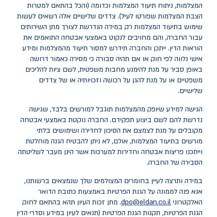
המצלמות, ניתוח תיעוד המצלמות וכדומה (והכל בהתאם למטרות
הצבת המצלמות שפורטו לעיל). צדדים שלישיים אלה רשאים לעשות
שימוש בתיעוד המצלמות רק במידה הנדרשת לצורך מתן השירותים
עבור החברה, והם מחויבים לנקוט באמצעי אבטחה התואמים את
הוראות הדין. ייתכן והחברה תידרש למסור תיעוד מהמצלמות ומידע
אישי נלווה לפי חוק או אם תהיה סבורה כי מסירה כאמור דרושה
באופן סביר על מנת להימנע מחבות משפטית, לשם ציות להליכים
משפטיים או על מנת להגן על רכושה וזכויותיה או של צדדים
שלישיים.
הגישה למידע שיופק מהמצלמות תוגבל למורשים בלבד, שגישה
נדרשת להם לשם ביצוע תפקידם. החברה נוקטת באמצעי אבטחה
מקובלים על מנת לצמצם את הסיכון לחדירה ושימושים בלתי
מורשים בתיעוד המצלמות, אולם, לא ניתן להבטיח הגנה מוחלטת
וייתכנו פריצות אבטחה וחדירות למערכות אשר הינן מעבר לשליטתה
הסבירה של החברה.
במידה ותרצה לעיין בחומרים המצולמים שלך שנמצאים ברשותנו,
אנא פנה לממונה על הגנת הפרטיות באמצעות כתובת הדואר
האלקטרוני
dpo@eldan.co.il
. מתן זכות העיון תהא בהתאם לחוק
הגנת הפרטיות, תקנות הגנת הפרטיות (תנאים לעיון במידע וסדרי הדין