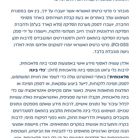
מובהר כי פרטי כרטיס האשראי אשר יועברו על ידך, בין אם במסגרת
השימוש שלך באתרים או בעת קבלת השירותים באחד מסניפי
החברה, יועברו לספק מערכת הסליקה (פלא קארד בע"מ) ולחברת
הסליקה הרלוונטית לצורך חיוב תשלומי הלקוח, ויישמרו על ידי ספק
מערכת הסליקה בהתאם לחוק ולסטנדרטים המקובלים (לרבות תקן
PCI-DSS). פרטי כרטיס האשראי יומרו לטוקנים אליהם תהיה לאלדן
גישה מוגבלת בלבד.
אלדן עשויה לאסוף מידע אישי באמצעות סוכני בינה מלאכותית,
לרבות כלי צ'אט מבוססי בינה מלאכותית (להלן: ״
כלי בינה
מלאכותית
״) באתרי האינטרנט שלה כדי לשפר את חוויית המשתמש,
לספק תמיכה ללקוחות, לייעל ביצוע עסקאות, או לספק תמיכה או
המלצות מותאמות אישית. כאשר אתם מקיימים אינטראקציה עם כלי
בינה מלאכותית, תקבלו הודעה ספציפית, ואינטראקציות כאלה עשויות
לכלול עיבוד של נתונים אישיים, לרבות מידע שאתם מספקים ונתונים
טכניים. השימוש בכלי בינה מלאכותית מתבצע בהתאם לסטנדרטים
מקובלים בתעשייה ולדרישות החוק, והוא כפוף לפיקוח פנימי, לרבות
בקרה והתערבות אנושית במקרים המתאימים. אלדן מיישמת אמצעי
הגנה טכניים וארגוניים מתאימים כדי להבטיח את הביטחון, השקיפות
והאחריותיות של תהליכים המונעים על ידי כלי בינה מלאכותית. אנא