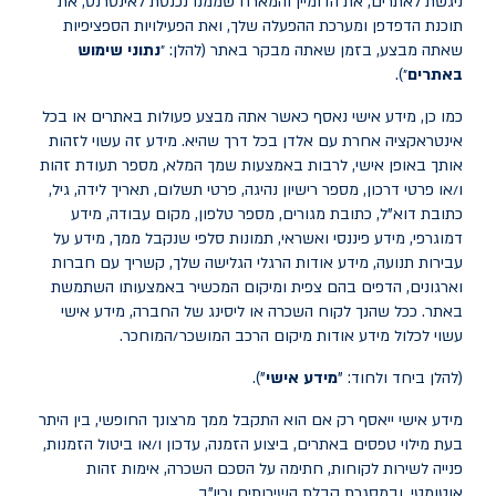
ניגשת לאתרים, את הדומיין והמארח שממנו נכנסת לאינטרנט, את
תוכנת הדפדפן ומערכת ההפעלה שלך, ואת הפעילויות הספציפיות
שאתה מבצע, בזמן שאתה מבקר באתר (להלן: ״
נתוני שימוש
באתרים
״).
כמו כן, מידע אישי נאסף כאשר אתה מבצע פעולות באתרים או בכל
אינטראקציה אחרת עם אלדן בכל דרך שהיא. מידע זה עשוי לזהות
אותך באופן אישי, לרבות באמצעות שמך המלא, מספר תעודת זהות
ו/או פרטי דרכון, מספר רישיון נהיגה, פרטי תשלום, תאריך לידה, גיל,
כתובת דוא"ל, כתובת מגורים, מספר טלפון, מקום עבודה, מידע
דמוגרפי, מידע פיננסי ואשראי, תמונות סלפי שנקבל ממך, מידע על
עבירות תנועה, מידע אודות הרגלי הגלישה שלך, קשריך עם חברות
וארגונים, הדפים בהם צפית ומיקום המכשיר באמצעותו השתמשת
באתר. ככל שהנך לקוח השכרה או ליסינג של החברה, מידע אישי
עשוי לכלול מידע אודות מיקום הרכב המושכר/המוחכר.
(להלן ביחד ולחוד: "
מידע אישי
").
מידע אישי ייאסף רק אם הוא התקבל ממך מרצונך החופשי, בין היתר
בעת מילוי טפסים באתרים, ביצוע הזמנה, עדכון ו/או ביטול הזמנות,
פנייה לשירות לקוחות, חתימה על הסכם השכרה, אימות זהות
אוטומטי, ובמסגרת קבלת השירותים וכיו"ב.