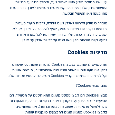
עיון ו/או מחיקת מידע אישי כאמור לעיל, ולצורך הגנה על פרטיות
המשתמשים, אלדן עשויה לבקש פרטים מסוימים לצורך זיהוי בטרם
מתן מענה ו/או הטיפול הבקשה.
מובהר כי מידע הדרוש לאלדן לשם ניהולה, לרבות תיעוד פעולות
שבוצעו בקשר עם שירות שסופק, יוסיף להישמר על-פי דין, אך לא
ישמש עוד לצורך פניות אליך בדיוור ישיר ו/או לכל מטרה אחרת
למעט קיום הוראות הדין ו/או הגנה על זכויות אלדן על פי דין.
מדיניות
Cookies
אנו עשויים להשתמש בקבצי
Cookies
למטרות שונות כפי שיפורט
להלן. אנו מעוניינים שהאתר שלנו יהיה אינפורמטיבי, מותאם אישית
וקל לשימוש והשימוש בקבצי
Cookies
מסייע לנו לממש מטרות אלו.
מהם קבצי
Cookies
?
קבצי
Cookies
הם קבצי טקסט קטנים המאוחסנים על מכשירך. הם
מסייעים לזכור מידע על ביקורך באתר, הפעולות שביצעת וההעדפות
שלך (למשל פרטי זיהוי, שפה, גודל גופן וכדומה). אנו משתמשים
בקבצי
Cookies
ממגוון סוגים המבצעים פונקציות שונות.