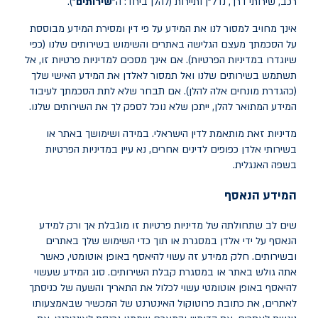
רכב, שירותי דרך, נדל"ן ותיירות (להלן ביחד: ה"
שירותים
").
אינך מחויב למסור לנו את המידע על פי דין ומסירת המידע מבוססת
על הסכמתך מעצם הגלישה באתרים והשימוש בשירותים שלנו (כפי
שיוגדרו במדיניות הפרטיות). אם אינך מסכים למדיניות פרטיות זו, אל
תשתמש בשירותים שלנו ואל תמסור לאלדן את המידע האישי שלך
(כהגדרת מונחים אלה להלן). אם תבחר שלא לתת הסכמתך לעיבוד
המידע המתואר להלן, ייתכן שלא נוכל לספק לך את השירותים שלנו.
מדיניות זאת מותאמת לדין הישראלי. במידה ושימושך באתר או
בשירותי אלדן כפופים לדינים אחרים, נא עיין במדיניות הפרטיות
בשפה האנגלית.
המידע
הנאסף
שים לב שתחולתה של מדיניות פרטיות זו מוגבלת אך ורק למידע
הנאסף על ידי אלדן במסגרת או תוך כדי השימוש שלך באתרים
ובשירותים. חלק ממידע זה עשוי להיאסף באופן אוטומטי, כאשר
אתה גולש באתר או במסגרת קבלת השירותים. סוג המידע שעשוי
להיאסף באופן אוטומטי עשוי לכלול את התאריך והשעה של כניסתך
לאתרים, את כתובת פרוטוקול האינטרנט של המכשיר שבאמצעותו