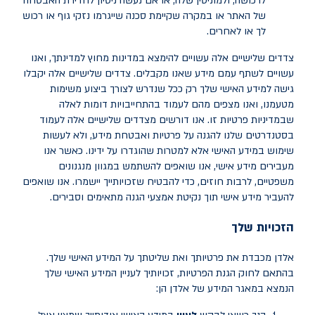
לרכושה, ולמוניטין שלה, או אם נעשה ניסיון לחדירת האבטחה
של האתר או במקרה שקיימת סכנה שייגרמו נזקי גוף או רכוש
לך או לאחרים.
צדדים שלישיים אלה עשויים להימצא במדינות מחוץ למדינתך, ואנו
עשויים לשתף עמם מידע שאנו מקבלים. צדדים שלישיים אלה יקבלו
גישה למידע האישי שלך רק ככל שנדרש לצורך ביצוע משימות
מטעמנו, ואנו מצפים מהם לעמוד בהתחייבויות דומות לאלה
שבמדיניות פרטיות זו. אנו דורשים מצדדים שלישיים אלה לעמוד
בסטנדרטים שלנו להגנה על פרטיות ואבטחת מידע, ולא לעשות
שימוש במידע האישי אלא למטרות שהוגדרו על ידינו. כאשר אנו
מעבירים מידע אישי, אנו שואפים להשתמש במגוון מנגנונים
משפטיים, לרבות חוזים, כדי להבטיח שזכויותייך יישמרו. אנו שואפים
להעביר מידע אישי תוך נקיטת אמצעי הגנה מתאימים וסבירים.
הזכויות שלך
אלדן מכבדת את פרטיותך ואת שליטתך על המידע האישי שלך.
בהתאם לחוק הגנת הפרטיות, זכויותיך לעניין המידע האישי שלך
הנמצא במאגר המידע של אלדן הן: