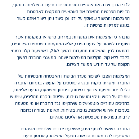
לגבי הדרך שבה אנו אוספים ומשתמשים בתיעוד המצלמות. בנוסף,
מדיניות הפרטיות מתארת את האמצעים הננקטים לאבטחת
המצלמות והתיעוד שנאסף על ידנו וכן כיצד ניתן ליצור איתנו קשר
בנוגע למדיניות פרטיות זו.
מובהר כי המצלמות אינן מתעדות במרחב פרטי או במקומות אשר
מיועדים לשמור על צנעת הפרט, אלא ממוקמות בשטחים הציבוריים,
בהתאם לדין. המצלמות מתעדות במשך 24/7, באמצעות קלט חזותי
בלבד ללא קול. הקלטות המצלמות ישמרו במאגרי החברה למשך
תקופה של עד חודש ממועד הצילום.
המצלמות הוצבו לשיפור מערך הביטחון האבטחה והבטיחות של
החברה ומטרתן פיקוח ובקרה שוטפים על הנעשה בתחום החברה;
כלי לבירור ומניעת אירועי בטיחות, ביטחון ומשמעת; מניעת אלימות;
שמירה על רכוש וגילוי ומניעת גניבות; שליטה ובקרת תהליכים, שימוש
בהליכים עתידיים פוטנציאלים שיתקיימו נגד החברה או מי מטעמה
בעקבות אירועי אלימות, גניבה, בטיחות, תאונות עבודה וכדומה
לרבות בערכאות משפטיות או הליכים מנהליים.
החברה רשאית לשתף מידע אישי עם צדדים שלישיים מהימנים
המסייעים לה במטרות הבאות: תפעול המצלמות, אחסון תיעוד