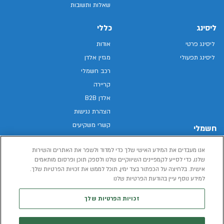
שאלות ותשובות
ליסינג
כללי
ליסינג פרטי
אודות
ליסינג תפעולי
מגזין אלדן
רכב חשמלי
קריירה
אלדן B2B
הצהרת נגישות
קשרי משקיעים
חשמלי
מפת האתר
רכבים חשמליים באלדן
אנו מעבדים את המידע האישי שלך כדי למדוד ולשפר את האתרים והשירות
מדיניות פרטיות
רכב חשמלי
שלנו, כדי לסייע לקמפיינים השיווקיים שלנו ולספק תוכן ופרסום מותאמים
תנאי שימוש
אישית. בלחיצה על הכפתור בצד ימין, תוכל לממש את זכויות הפרטיות שלך.
הכל על רכב חשמלי
למידע נוסף עיין בהודעת הפרטיות שלנו
דו"ח פומבי שכר שווה
מחשבון רכב חשמלי
קוד אתי
זכויות הפרטיות שלך
תנאי השכרת רכב