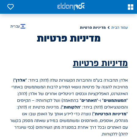
0
0
עברית
מדיניות פרטיות
עמוד הבית
מדיניות פרטיות
מדיניות פרטיות
אלדן תחבורה בע"מ והחברות הקשורות שלה (להלן ביחד: "
אלדן
")
מחויבות להגנה על פרטיות נושאי המידע לרבות המשתמשים באתרי
האינטרנט, האפליקציות ונכסים דיגיטליים אחרים של אלדן (להלן:
"
המשתמשים
" ו-"
האתרים
" בהתאמה) ושל לקוחותיה – הקיימים
והפוטנציאלים (להלן ביחד: ״
הלקוחות
"). מדיניות פרטיות זו (להלן:
"
מדיניות הפרטיות
") נוצרה כדי ליידע אותך על האופן שבו אנו
מנהלים, אוספים, מאחסנים ומשתמשים במידע שאתה מספק בקשר
עם האתרים ובכל דרך אחרת במסגרת מתן השירותים (כפי שיוגדר
להלן) ללקוחות.