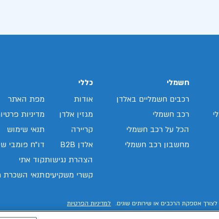
חשמלי
כללי
רכבים חשמליים באלדן
אודות
מפת האתר
י
רכב חשמלי
מגזין אלדן
מדיניות פרטיו
הכל על רכב חשמלי
קריירה
תנאי שימוש
מחשבון רכב חשמלי
אלדן B2B
דו"ח פומבי שכ
הצהרת נגישות
קוד אתי
קשרי משקיעים
תנאי השכרת ר
לצורך אספקת הרכבים או שירותים שונים.
למדיניות הפרטיות