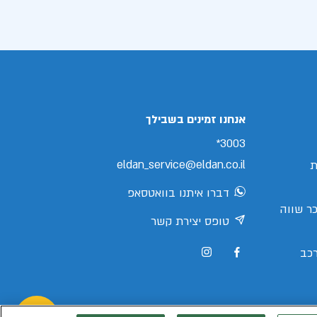
אנחנו זמינים בשבילך
3003*
eldan_service@eldan.co.il
ת
דברו איתנו בוואטסאפ
ר שווה
טופס יצירת קשר
כב