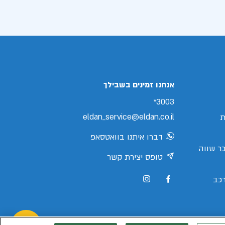
אנחנו זמינים בשבילך
3003*
eldan_service@eldan.co.il
ת
דברו איתנו בוואטסאפ
ר שווה
טופס יצירת קשר
כב