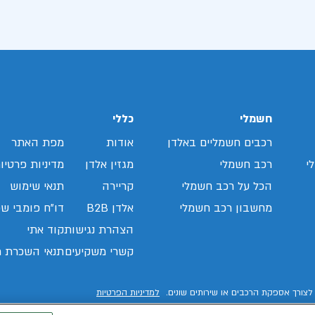
חשמלי
כללי
רכבים חשמליים באלדן
אודות
מפת האתר
י
רכב חשמלי
מגזין אלדן
מדיניות פרטיו
הכל על רכב חשמלי
קריירה
תנאי שימוש
מחשבון רכב חשמלי
אלדן B2B
דו"ח פומבי שכ
הצהרת נגישות
קוד אתי
קשרי משקיעים
תנאי השכרת ר
לצורך אספקת הרכבים או שירותים שונים.
למדיניות הפרטיות