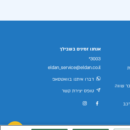
אנחנו זמינים בשבילך
3003*
eldan_service@eldan.co.il
ת
דברו איתנו בוואטסאפ
ר שווה
טופס יצירת קשר
כב