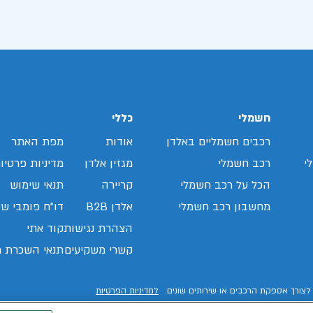
חשמלי
כללי
רכבים חשמליים באלדן
אודות
מפת האתר
י
רכב חשמלי
מגזין אלדן
מדיניות פרטיו
הכל על רכב חשמלי
קריירה
תנאי שימוש
מחשבון רכב חשמלי
אלדן B2B
דו"ח פומבי שכ
הצהרת נגישות
קוד אתי
קשרי משקיעים
תנאי השכרת ר
לצורך אספקת הרכבים או שירותים שונים.
למדיניות הפרטיות