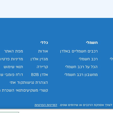
חשמלי
כללי
רכבים חשמליים באלדן
אודות
מפת האתר
י
רכב חשמלי
מגזין אלדן
מדיניות פרטיו
הכל על רכב חשמלי
קריירה
תנאי שימוש
מחשבון רכב חשמלי
אלדן B2B
דו"ח פומבי שכ
הצהרת נגישות
קוד אתי
קשרי משקיעים
תנאי השכרת ר
לצורך אספקת הרכבים או שירותים שונים.
למדיניות הפרטיות