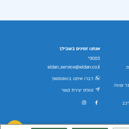
אנחנו זמינים בשבילך
3003*
eldan_service@eldan.co.il
ת
דברו איתנו בוואטסאפ
ר שווה
טופס יצירת קשר
כב