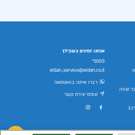
אנחנו זמינים בשבילך
3003*
eldan_service@eldan.co.il
ת
דברו איתנו בוואטסאפ
ר שווה
טופס יצירת קשר
כב