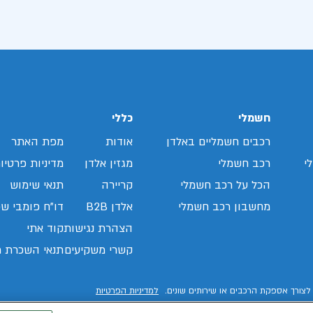
חשמלי
כללי
רכבים חשמליים באלדן
אודות
מפת האתר
י
רכב חשמלי
מגזין אלדן
מדיניות פרטיו
הכל על רכב חשמלי
קריירה
תנאי שימוש
מחשבון רכב חשמלי
אלדן B2B
דו"ח פומבי שכ
הצהרת נגישות
קוד אתי
קשרי משקיעים
תנאי השכרת ר
לצורך אספקת הרכבים או שירותים שונים.
למדיניות הפרטיות