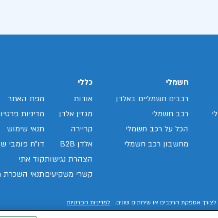
חשמלי
כללי
רכבים חשמליים באלדן
אודות
מפת האתר
י
רכב חשמלי
מגזין אלדן
מדיניות פרטיו
הכל על רכב חשמלי
קריירה
תנאי שימוש
מחשבון רכב חשמלי
אלדן B2B
דו"ח פומבי שכ
הצהרת נגישות
קוד אתי
קשרי משקיעים
תנאי השכרת ר
לצורך אספקת הרכבים או שירותים שונים.
למדיניות הפרטיות