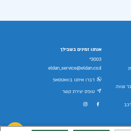
אנחנו זמינים בשבילך
3003*
eldan_service@eldan.co.il
ת
דברו איתנו בוואטסאפ
ר שווה
טופס יצירת קשר
כב