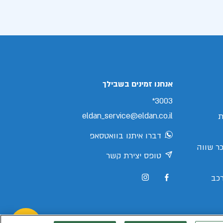
אנחנו זמינים בשבילך
3003*
eldan_service@eldan.co.il
ת
דברו איתנו בוואטסאפ
ר שווה
טופס יצירת קשר
כב