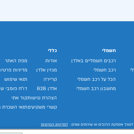
חשמלי
כללי
רכבים חשמליים באלדן
אודות
מפת האתר
י
רכב חשמלי
מגזין אלדן
מדיניות פרטיו
הכל על רכב חשמלי
קריירה
תנאי שימוש
מחשבון רכב חשמלי
אלדן B2B
דו"ח פומבי שכ
הצהרת נגישות
קוד אתי
קשרי משקיעים
תנאי השכרת ר
לצורך אספקת הרכבים או שירותים שונים.
למדיניות הפרטיות