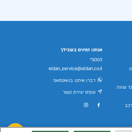
אנחנו זמינים בשבילך
3003*
eldan_service@eldan.co.il
ת
דברו איתנו בוואטסאפ
ר שווה
טופס יצירת קשר
כב