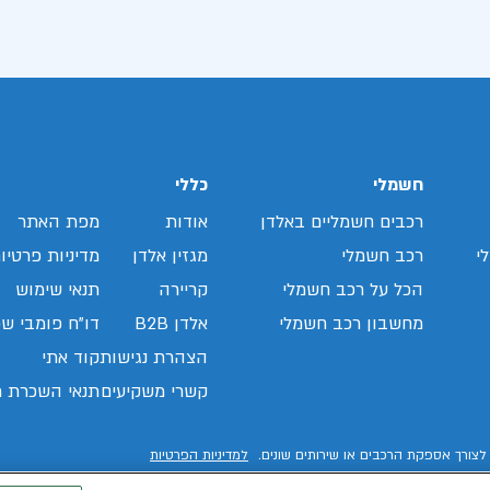
חשמלי
כללי
רכבים חשמליים באלדן
אודות
מפת האתר
י
רכב חשמלי
מגזין אלדן
מדיניות פרטיו
הכל על רכב חשמלי
קריירה
תנאי שימוש
מחשבון רכב חשמלי
אלדן B2B
דו"ח פומבי שכ
הצהרת נגישות
קוד אתי
קשרי משקיעים
תנאי השכרת ר
לצורך אספקת הרכבים או שירותים שונים.
למדיניות הפרטיות