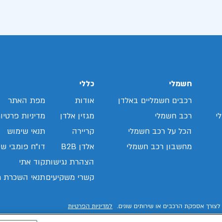
חשמלי
כללי
רכבים חשמליים באלדן
אודות
מפת האתר
י
רכב חשמלי
מגזין אלדן
מדיניות פרטיו
הכל על רכב חשמלי
קריירה
תנאי שימוש
מחשבון רכב חשמלי
אלדן B2B
דו"ח פומבי שכ
הצהרת נגישות
קוד אתי
קשרי משקיעים
תנאי השכרת ר
לצורך אספקת הרכבים או שירותים שונים.
למדיניות הפרטיות