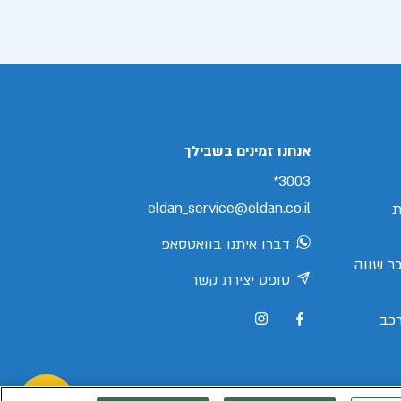
אנחנו זמינים בשבילך
3003*
eldan_service@eldan.co.il
ת
דברו איתנו בוואטסאפ
ר שווה
טופס יצירת קשר
כב