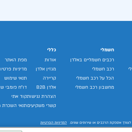
חשמלי
כללי
רכבים חשמליים באלדן
אודות
מפת האתר
י
רכב חשמלי
מגזין אלדן
מדיניות פרטיו
הכל על רכב חשמלי
קריירה
תנאי שימוש
מחשבון רכב חשמלי
אלדן B2B
דו"ח פומבי שכ
הצהרת נגישות
קוד אתי
קשרי משקיעים
תנאי השכרת ר
לצורך אספקת הרכבים או שירותים שונים.
למדיניות הפרטיות