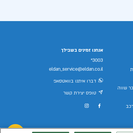
אנחנו זמינים בשבילך
3003*
eldan_service@eldan.co.il
ת
דברו איתנו בוואטסאפ
ר שווה
טופס יצירת קשר
כב