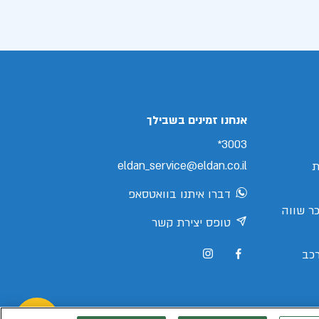
אנחנו זמינים בשבילך
3003*
eldan_service@eldan.co.il
ת
דברו איתנו בוואטסאפ
ר שווה
טופס יצירת קשר
כב