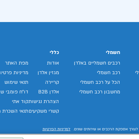
חשמלי
כללי
רכבים חשמליים באלדן
אודות
מפת האתר
י
רכב חשמלי
מגזין אלדן
מדיניות פרטיו
הכל על רכב חשמלי
קריירה
תנאי שימוש
מחשבון רכב חשמלי
אלדן B2B
דו"ח פומבי שכ
הצהרת נגישות
קוד אתי
קשרי משקיעים
תנאי השכרת ר
לצורך אספקת הרכבים או שירותים שונים.
למדיניות הפרטיות